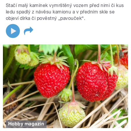
Stačí malý kamínek vymrštěný vozem před nimi či kus
ledu spadlý z návěsu kamionu a v předním skle se
objeví dírka či pověstný „pavouček“.
Hobby magazín