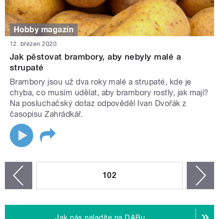
Hobby magazín
12. březen 2020
Jak pěstovat brambory, aby nebyly malé a
strupaté
Brambory jsou už dva roky malé a strupaté, kde je
chyba, co musím udělat, aby brambory rostly, jak mají?
Na posluchačský dotaz odpověděl Ivan Dvořák z
časopisu Zahrádkář.
STRÁNKY
102
n
zí
Jak nás naladíte na DABu