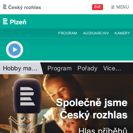
Přejít k hlavnímu obsahu
MENU
ŽIVĚ
PROGRAM
AUDIOARCHIV
KAMERY
Hobby magazín
Program
Pořady
Více
…