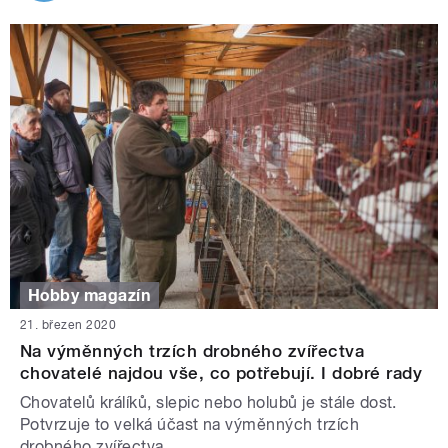
Hobby magazín
21. březen 2020
Na výměnných trzích drobného zvířectva
chovatelé najdou vše, co potřebují. I dobré rady
Chovatelů králíků, slepic nebo holubů je stále dost.
Potvrzuje to velká účast na výměnných trzích
drobného zvířectva.