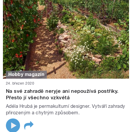
Hobby magazín
24. březen 2020
Na své zahradě neryje ani nepoužívá postřiky.
Přesto jí všechno vzkvétá
Adéla Hrubá je permakulturní designer. Vytváří zahrady
přirozeným a chytrým způsobem.