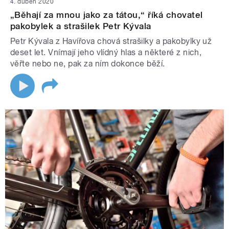
4. duben 2020
„Běhají za mnou jako za tátou,“ říká chovatel
pakobylek a strašilek Petr Kývala
Petr Kývala z Havířova chová strašilky a pakobylky už
deset let. Vnímají jeho vlídný hlas a některé z nich,
věřte nebo ne, pak za ním dokonce běží.