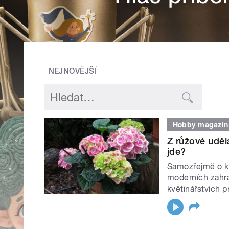
NEJNOVĚJŠÍ
Hobby magazín
Z růžové udělá
jde?
Samozřejmě o krá
moderních zahra
květinářstvích p