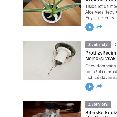
Tisíce let už me
Aloe vera, tedy 
Egypta, z doby p
Životní styl
2
Proti zvířecí
Nejhorší však 
Chov domácích m
bohužel i staros
nich zůstávají n
Životní styl
1
Sibiřské kočky