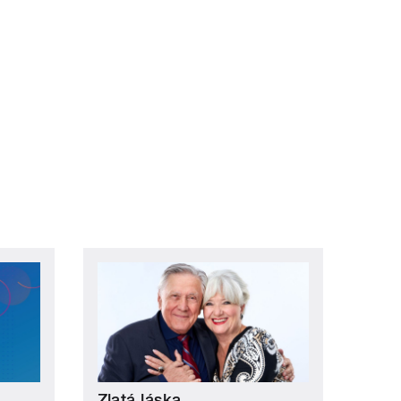
ní »
Zlatá láska