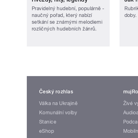
Pravidelný hudební, populárně -
Rubri
naučný pořad, který nabízí
doby.
setkání se známými melodiemi
rozličných hudebních žánrů.
Český rozhlas
mujRo
Válka na Ukrajině
Živé v
Komunální volby
Audioa
Stanice
Podca
eShop
Mobiln