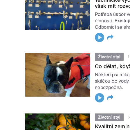
však mít rozv
Potřeba úspor v
činnosti. Exist
Odborníci se sho
Životní styl
1
Co dělat, kdy
Někteří psi milu
skáčou do vody p
nebezpečná.
Životní styl
6
Kvalitní zemi