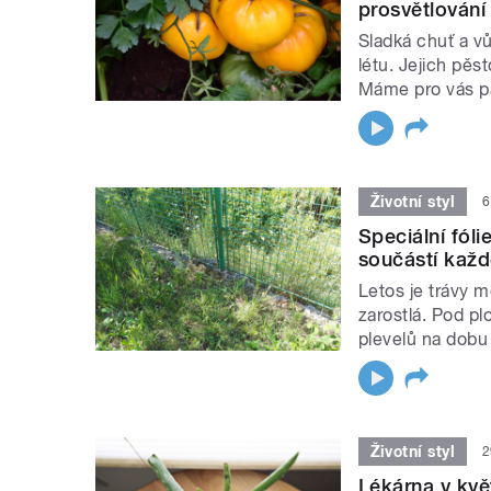
prosvětlování
Sladká chuť a v
létu. Jejich pěs
Máme pro vás p
Životní styl
6
Speciální fóli
součástí kaž
Letos je trávy m
zarostlá. Pod plot
plevelů na dobu
Životní styl
2
Lékárna v kvě