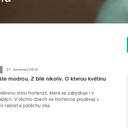
27. červenec 2019
te modrou. Z bílé nikoliv. O kterou květinu
lovnu stínu hortenzii, která se zabydluje i v
dách. V těchto dnech se hortenzie prodávají v
ro radost a potěchu oka.