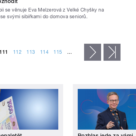
ozhodit
apii se věnuje Eva Melzerová z Velké Chyšky na
 se svými sibiřkami do domova seniorů.
111
112
113
114
115
…
následující ›
posled
nenaletět
Rozhlas jede za vámi