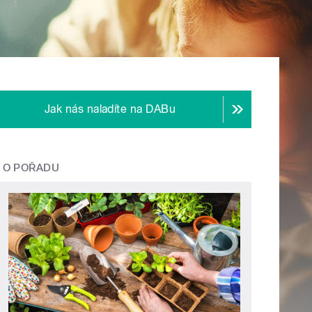
Jak nás naladíte na DABu
O POŘADU