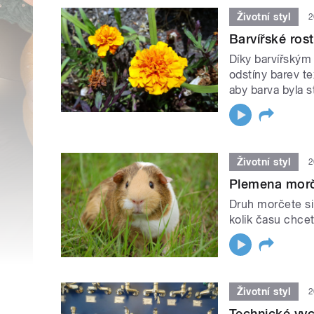
Životní styl
2
Barvířské ros
Díky barvířským 
odstíny barev tex
aby barva byla s
Životní styl
2
Plemena mor
Druh morčete si 
kolik času chcet
Životní styl
2
Technické vyc