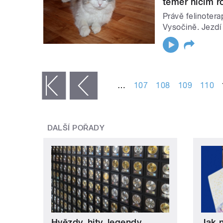
téměř ničím r
Právě felinoter
Vysočině. Jezdí
STRÁNKY
…
107
108
109
110
« první
‹ předchozí
DALŠÍ POŘADY
Hvězdy, hity, legendy
Jak 