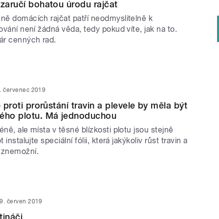
 zaručí bohatou úrodu rajčat
ůně domácích rajčat patří neodmyslitelně k
tování není žádná věda, tedy pokud víte, jak na to.
ár cenných rad.
. červenec 2019
e proti prorůstání travin a plevele by měla být
dého plotu. Má jednoduchou
éně, ale místa v těsné blízkosti plotu jsou stejně
 instalujte speciální fólii, která jakýkoliv růst travin a
 znemožní.
9. červen 2019
tináči