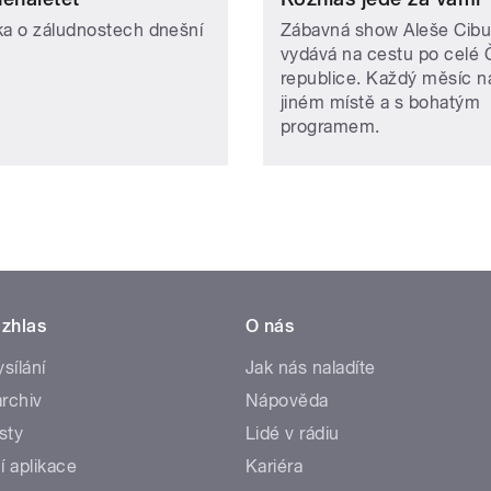
ka o záludnostech dnešní
Zábavná show Aleše Cibu
vydává na cestu po celé
republice. Každý měsíc n
jiném místě a s bohatým
programem.
zhlas
O nás
ysílání
Jak nás naladíte
rchiv
Nápověda
sty
Lidé v rádiu
í aplikace
Kariéra