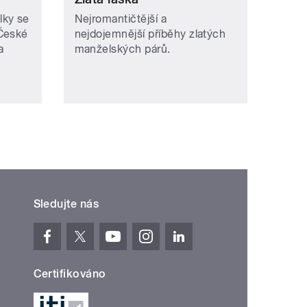
lky se
Nejromantičtější a
 České
nejdojemnější příběhy zlatých
a
manželských párů.
Sledujte nás
Certifikováno