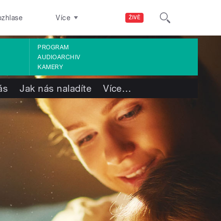
ozhlase
Více
ŽIVĚ
PROGRAM
AUDIOARCHIV
KAMERY
ás
Jak nás naladíte
Více
…