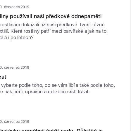
0. červenec 2019
tliny používali naši předkové odnepaměti
rostlinám dokázali už naši předkové tvořit různé
tilií. Které rostliny patří mezi barvířské a jak na to,
tálá i po letech?
0. červenec 2019
čat
vyberte podle toho, co se vám líbí a také podle toho,
e pak péčí, úpravou a údržbou srsti trávit.
0. červenec 2019
hytávky pomáhají šetřit vodu. Důležité je