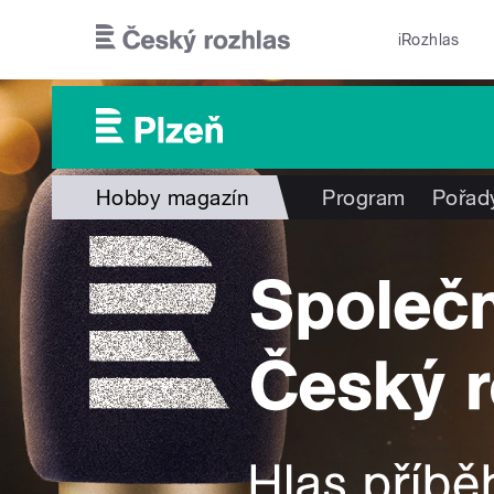
Přejít k hlavnímu obsahu
iRozhlas
Hobby magazín
Program
Pořad