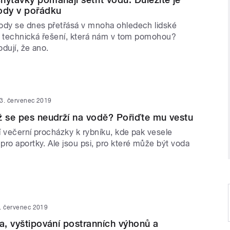
ody v pořádku
ody se dnes přetřásá v mnoha ohledech lidské
ují technická řešení, která nám v tom pomohou?
dují, že ano.
3. červenec 2019
ž se pes neudrží na vodě? Pořiďte mu vestu
jí večerní procházky k rybníku, kde pak vesele
ro aportky. Ale jsou psi, pro které může být voda
. červenec 2019
na, vyštipování postranních výhonů a