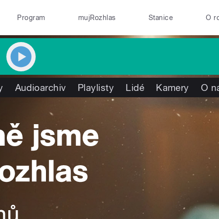
Program
mujRozhlas
Stanice
O r
y
Audioarchiv
Playlisty
Lidé
Kamery
O n