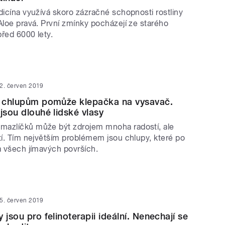
dicína využívá skoro zázračné schopnosti rostliny
Aloe pravá. První zmínky pocházejí ze starého
řed 6000 lety.
2. červen 2019
m chlupům pomůže klepačka na vysavač.
jsou dlouhé lidské vlasy
azlíčků může být zdrojem mnoha radostí, ale
tí. Tím největším problémem jsou chlupy, které po
a všech jímavých površích.
5. červen 2019
 jsou pro felinoterapii ideální. Nenechají se