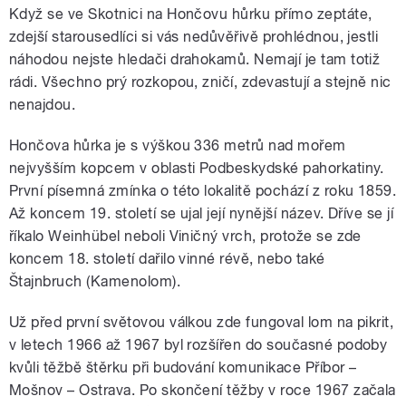
Když se ve Skotnici na Hončovu hůrku přímo zeptáte,
zdejší starousedlíci si vás nedůvěřivě prohlédnou, jestli
náhodou nejste hledači drahokamů. Nemají je tam totiž
rádi. Všechno prý rozkopou, zničí, zdevastují a stejně nic
nenajdou.
Hončova hůrka je s výškou 336 metrů nad mořem
nejvyšším kopcem v oblasti Podbeskydské pahorkatiny.
První písemná zmínka o této lokalitě pochází z roku 1859.
Až koncem 19. století se ujal její nynější název. Dříve se jí
říkalo Weinhübel neboli Viničný vrch, protože se zde
koncem 18. století dařilo vinné révě, nebo také
Štajnbruch (Kamenolom).
Už před první světovou válkou zde fungoval lom na pikrit,
v letech 1966 až 1967 byl rozšířen do současné podoby
kvůli těžbě štěrku při budování komunikace Příbor –
Mošnov – Ostrava. Po skončení těžby v roce 1967 začala