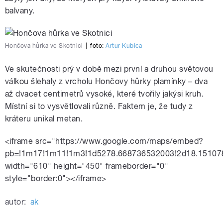
balvany.
Hončova hůrka ve Skotnici
|
foto:
Artur Kubica
Ve skutečnosti prý v době mezi první a druhou světovou
válkou šlehaly z vrcholu Hončovy hůrky plamínky – dva
až dvacet centimetrů vysoké, které tvořily jakýsi kruh.
Místní si to vysvětlovali různě. Faktem je, že tudy z
kráteru unikal metan.
<iframe src="https://www.google.com/maps/embed?
pb=!1m17!1m11!1m3!1d5278.668736532003!2d18.15107
width="610" height="450" frameborder="0"
style="border:0"></iframe>
autor:
ak