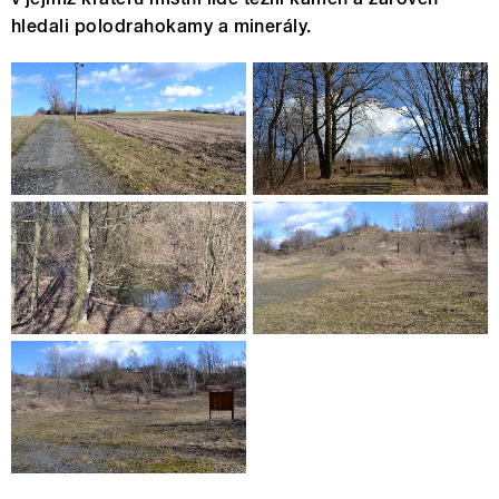
hledali polodrahokamy a minerály.