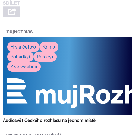
mujRozhlas
Hry a četby
Krimi
Pohádky
Pořady
Živé vysílání
Audiosvět Českého rozhlasu na jednom místě