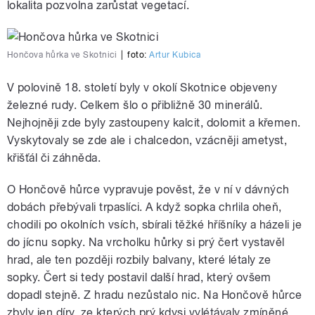
lokalita pozvolna zarůstat vegetací.
Hončova hůrka ve Skotnici
|
foto:
Artur Kubica
V polovině 18. století byly v okolí Skotnice objeveny
železné rudy. Celkem šlo o přibližně 30 minerálů.
Nejhojněji zde byly zastoupeny kalcit, dolomit a křemen.
Vyskytovaly se zde ale i chalcedon, vzácněji ametyst,
křišťál či záhněda.
O Hončově hůrce vypravuje pověst, že v ní v dávných
dobách přebývali trpaslíci. A když sopka chrlila oheň,
chodili po okolních vsích, sbírali těžké hříšníky a házeli je
do jícnu sopky. Na vrcholku hůrky si prý čert vystavěl
hrad, ale ten později rozbily balvany, které létaly ze
sopky. Čert si tedy postavil další hrad, který ovšem
dopadl stejně. Z hradu nezůstalo nic. Na Hončově hůrce
zbyly jen díry, ze kterých prý kdysi vylétávaly zmíněné