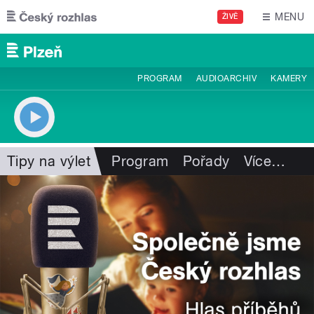
Přejít k hlavnímu obsahu
MENU
ŽIVĚ
PROGRAM
AUDIOARCHIV
KAMERY
Tipy na výlet
Program
Pořady
Více
…