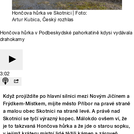
Hončova hůrka ve Skotnici | Foto:
Artur Kubica
, Český rozhlas
Hončova hůrka v Podbeskydské pahorkatině kdysi vydávala
drahokamy
3:02
Když projíždíte po hlavní silnici mezi Novým Jičínem a
Frýdkem-Místkem, míjíte město Příbor na pravé straně
a malou obec Skotnici na straně levé. A právě nad
Skotnicí se tyčí výrazný kopec. Málokdo ovšem ví, že
je to takzvaná Hončova hůrka a že jde o starou sopku,
v jejímž kráteru místní lidé těžili kámen a zároveň