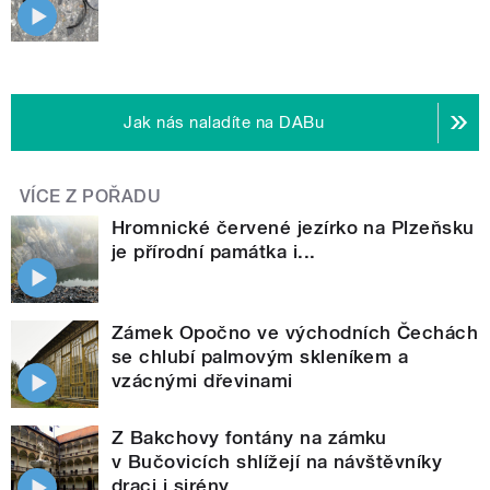
Jak nás naladíte na DABu
VÍCE Z POŘADU
Hromnické červené jezírko na Plzeňsku
je přírodní památka i...
Zámek Opočno ve východních Čechách
se chlubí palmovým skleníkem a
vzácnými dřevinami
Z Bakchovy fontány na zámku
v Bučovicích shlížejí na návštěvníky
draci i sirény