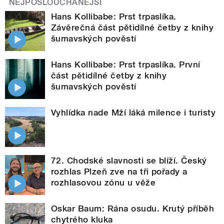
NEJPOSLOUCHANĚJŠÍ
Hans Kollibabe: Prst trpaslíka.
Závěrečná část pětidílné četby z knihy
šumavských pověstí
Hans Kollibabe: Prst trpaslíka. První
část pětidílné četby z knihy
šumavských pověstí
Vyhlídka nade Mží láká milence i turisty
72. Chodské slavnosti se blíží. Český
rozhlas Plzeň zve na tři pořady a
rozhlasovou zónu u věže
Oskar Baum: Rána osudu. Krutý příběh
chytrého kluka