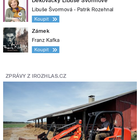
Děkovačky Libuše Švormové
Libuše Švormová - Patrik Rozehnal
Koupit
Zámek
Franz Kafka
Koupit
ZPRÁVY Z IROZHLAS.CZ