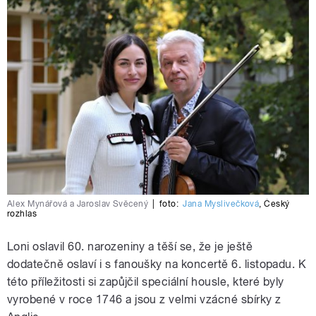
Alex Mynářová a Jaroslav Svěcený
|
foto:
Jana Myslivečková
,
Český
rozhlas
Loni oslavil 60. narozeniny a těší se, že je ještě
dodatečně oslaví i s fanoušky na koncertě 6. listopadu. K
této příležitosti si zapůjčil speciální housle, které byly
vyrobené v roce 1746 a jsou z velmi vzácné sbírky z