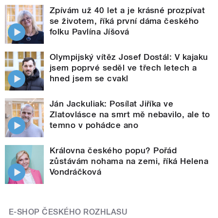
Zpívám už 40 let a je krásné prozpívat
se životem, říká první dáma českého
folku Pavlína Jíšová
Olympijský vítěz Josef Dostál: V kajaku
jsem poprvé seděl ve třech letech a
hned jsem se cvakl
Ján Jackuliak: Posílat Jiříka ve
Zlatovlásce na smrt mě nebavilo, ale to
temno v pohádce ano
Královna českého popu? Pořád
zůstávám nohama na zemi, říká Helena
Vondráčková
E-SHOP ČESKÉHO ROZHLASU