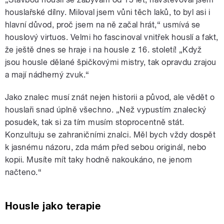
houslařské dílny. Miloval jsem vůni těch laků, to byl asi i
hlavní důvod, proč jsem na ně začal hrát,“ usmívá se
houslový virtuos. Velmi ho fascinoval vnitřek houslí a fakt,
že ještě dnes se hraje i na housle z 16. století! „Když
jsou housle dělané špičkovými mistry, tak opravdu zrajou
a mají nádherný zvuk.“
Jako znalec musí znát nejen historii a původ, ale vědět o
houslaři snad úplně všechno. „Než vypustím znalecký
posudek, tak si za tím musím stoprocentně stát.
Konzultuju se zahraničními znalci. Měl bych vždy dospět
k jasnému názoru, zda mám před sebou originál, nebo
kopii. Musíte mít taky hodně nakoukáno, ne jenom
načteno.“
Housle jako terapie