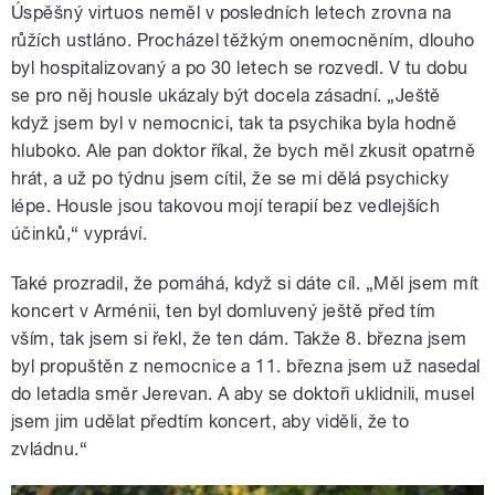
Úspěšný virtuos neměl v posledních letech zrovna na
růžích ustláno. Procházel těžkým onemocněním, dlouho
byl hospitalizovaný a po 30 letech se rozvedl. V tu dobu
se pro něj housle ukázaly být docela zásadní. „Ještě
když jsem byl v nemocnici, tak ta psychika byla hodně
hluboko. Ale pan doktor říkal, že bych měl zkusit opatrně
hrát, a už po týdnu jsem cítil, že se mi dělá psychicky
lépe. Housle jsou takovou mojí terapií bez vedlejších
účinků,“ vypráví.
Také prozradil, že pomáhá, když si dáte cíl. „Měl jsem mít
koncert v Arménii, ten byl domluvený ještě před tím
vším, tak jsem si řekl, že ten dám. Takže 8. března jsem
byl propuštěn z nemocnice a 11. března jsem už nasedal
do letadla směr Jerevan. A aby se doktoři uklidnili, musel
jsem jim udělat předtím koncert, aby viděli, že to
zvládnu.“