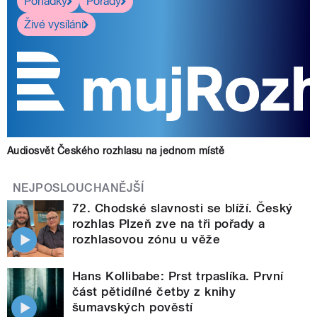
Pohádky
Pořady
Živé vysílání
Audiosvět Českého rozhlasu na jednom místě
NEJPOSLOUCHANĚJŠÍ
72. Chodské slavnosti se blíží. Český
rozhlas Plzeň zve na tři pořady a
rozhlasovou zónu u věže
Hans Kollibabe: Prst trpaslíka. První
část pětidílné četby z knihy
šumavských pověstí