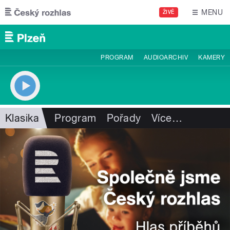
Přejít k hlavnímu obsahu
MENU
ŽIVĚ
PROGRAM
AUDIOARCHIV
KAMERY
Klasika
Program
Pořady
Více
…