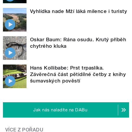
Vyhlídka nade Mží láká milence i turisty
Oskar Baum: Rána osudu. Krutý příběh
chytrého kluka
Hans Kollibabe: Prst trpaslíka.
Závěrečná část pětidílné četby z knihy
šumavských pověstí
Jak nás naladíte na DABu
VÍCE Z POŘADU