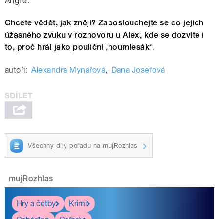
Anglie.
Chcete vědět, jak znějí? Zaposlouchejte se do jejich
úžasného zvuku v rozhovoru u Alex, kde se dozvíte i
to, proč hrál jako pouliční ‚houmlesák‘.
autoři:
Alexandra Mynářová
,
Dana Josefová
Všechny díly pořadu na mujRozhlas
mujRozhlas
Hry a četby
Krimi