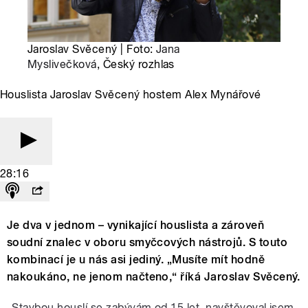
Jaroslav Svěcený | Foto:
Jana
Myslivečková
, Český rozhlas
Houslista Jaroslav Svěcený hostem Alex Mynářové
28:16
Je dva v jednom – vynikající houslista a zároveň
soudní znalec v oboru smyčcových nástrojů. S touto
kombinací je u nás asi jediný. „Musíte mít hodně
nakoukáno, ne jenom načteno,“ říká Jaroslav Svěcený.
„Stavbou houslí se zabývám od 15 let, navštěvoval jsem