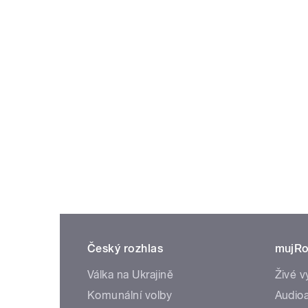
Český rozhlas
mujRo
Válka na Ukrajině
Živé v
Komunální volby
Audioa