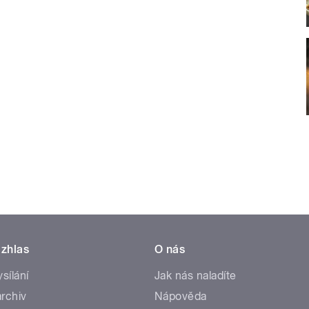
zhlas
O nás
ysílání
Jak nás naladíte
rchiv
Nápověda