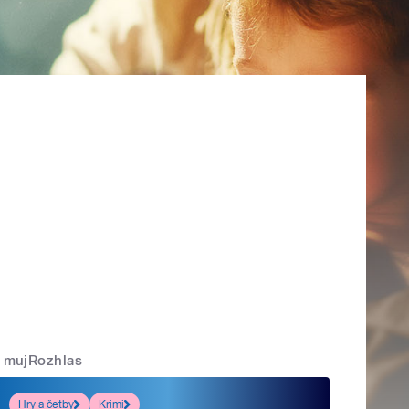
mujRozhlas
Hry a četby
Krimi