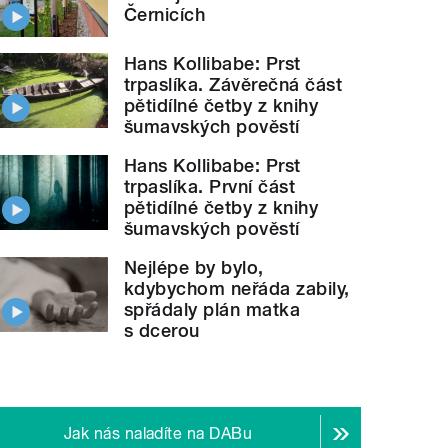
Černicích
Hans Kollibabe: Prst
trpaslíka. Závěrečná část
pětidílné četby z knihy
šumavských pověstí
Hans Kollibabe: Prst
trpaslíka. První část
pětidílné četby z knihy
šumavských pověstí
Nejlépe by bylo,
kdybychom neřáda zabily,
spřádaly plán matka
s dcerou
Jak nás naladíte na DABu