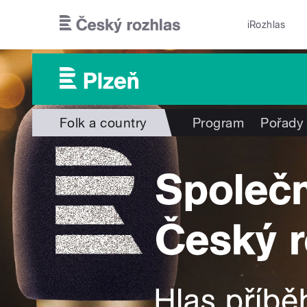
Přejít k hlavnímu obsahu
iRozhlas
Folk a country
Program
Pořady