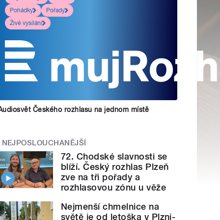
Pohádky
Pořady
Živé vysílání
Audiosvět Českého rozhlasu na jednom místě
NEJPOSLOUCHANĚJŠÍ
72. Chodské slavnosti se
blíží. Český rozhlas Plzeň
zve na tři pořady a
rozhlasovou zónu u věže
Nejmenší chmelnice na
světě je od letoška v Plzni-