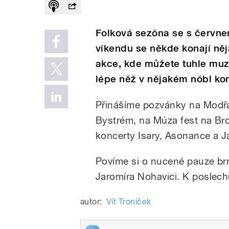
Folková sezóna se s červne
víkendu se někde konají něja
akce, kde můžete tuhle muzik
lépe něž v nějakém nóbl ko
Přinášíme pozvánky na Modřan
Bystrém, na Múza fest na Br
koncerty Isary, Asonance a J
Povíme si o nucené pauze b
Jaromíra Nohavici. K poslechu
autor:
Vít Troníček