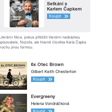
Setkání s
Karlem Čapkem
Koupit
Literární fikce, pokus přiblížit literární nadsázkou
spisovatele, filozofa, ale hlavně člověka Karla Čapka
trochu jinou formou.
6x Otec Brown
Gilbert Keith Chesterton
Koupit
Evergreeny
Helena Vondráčková
Koupit