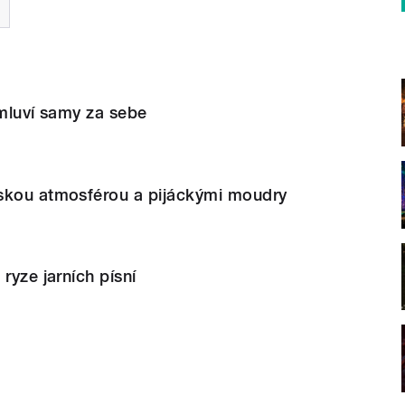
 mluví samy za sebe
skou atmosférou a pijáckými moudry
ryze jarních písní