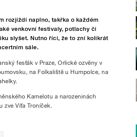
m rozjíždí naplno, takřka o každém
ké venkovní festivaly, potlachy či
u slyšet. Nutno říci, že to zní kolikrát
ncertním sále.
ský fesťák v Praze, Orlické ozvěny v
oumovsku, na Folkaliště u Humpolce, na
ahelky.
rněnského Kamelotu a narozeninách
 zve Víťa Troníček.