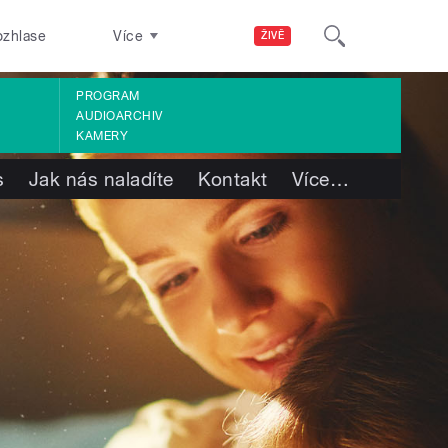
ozhlase
Více
ŽIVĚ
PROGRAM
AUDIOARCHIV
KAMERY
s
Jak nás naladíte
Kontakt
Více
…