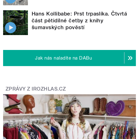
Hans Kollibabe: Prst trpaslíka. Čtvrtá
část pětidílné četby z knihy
šumavských pověstí
Jak nás naladíte na DABu
ZPRÁVY Z IROZHLAS.CZ