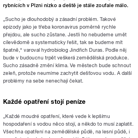
rybnících v Plzni nízko a deště je stále zoufale málo.
„Sucho je dlouhodobý a zásadní problém. Takové
epizody jako je třeba koronavirus poměrně rychle
přejdou, ale sucho zůstane. Jestli ho nebudeme umět
cílevědomě a systematicky řešit, tak se budeme mít
špatně,“ varoval hydrobiolog Jindřich Duras. Podle něj
bude v budoucnu trpět veškerá zemědělská produkce.
Sucho zásadně změní klima. Ve městech bude schnout
zeleň, protože neumíme zachytit dešťovou vodu. A další
problémy na sebe nenechají čekat.
Každé opatření stojí peníze
„Každé moudré opatření, které vede k lepšímu
hospodaření s vodou něco stojí, a někdo to musí zaplatit.
Všechna opatření na zemědělské půdě, na lesní půdě, i