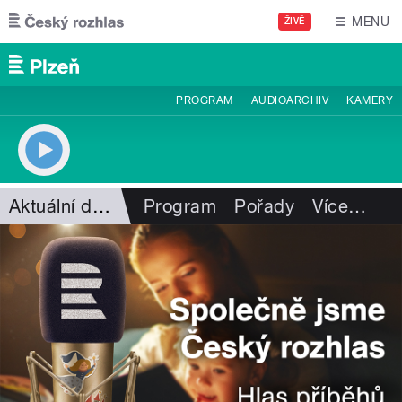
Přejít k hlavnímu obsahu
MENU
ŽIVĚ
PROGRAM
AUDIOARCHIV
KAMERY
Aktuální dění
Program
Pořady
Více
…