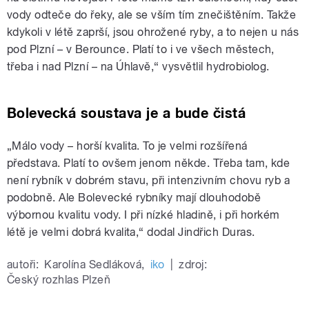
vody odteče do řeky, ale se vším tím znečištěním. Takže
kdykoli v létě zaprší, jsou ohrožené ryby, a to nejen u nás
pod Plzní – v Berounce. Platí to i ve všech městech,
třeba i nad Plzní – na Úhlavě,“ vysvětlil hydrobiolog.
Bolevecká soustava je a bude čistá
„Málo vody – horší kvalita. To je velmi rozšířená
představa. Platí to ovšem jenom někde. Třeba tam, kde
není rybník v dobrém stavu, při intenzivním chovu ryb a
podobně. Ale Bolevecké rybníky mají dlouhodobě
výbornou kvalitu vody. I při nízké hladině, i při horkém
létě je velmi dobrá kvalita,“ dodal Jindřich Duras.
autoři:
Karolína Sedláková
,
iko
|
zdroj:
Český rozhlas Plzeň