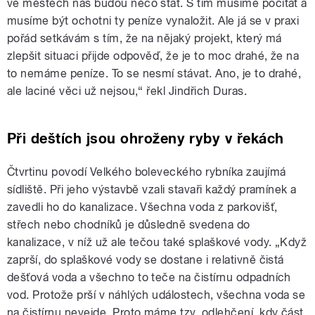
ve městech nás budou něco stát. S tím musíme počítat a
musíme být ochotni ty peníze vynaložit. Ale já se v praxi
pořád setkávám s tím, že na nějaký projekt, který má
zlepšit situaci přijde odpověď, že je to moc drahé, že na
to nemáme peníze. To se nesmí stávat. Ano, je to drahé,
ale laciné věci už nejsou,“ řekl Jindřich Duras.
Při deštích jsou ohroženy ryby v řekách
Čtvrtinu povodí Velkého boleveckého rybníka zaujímá
sídliště. Při jeho výstavbě vzali stavaři každý pramínek a
zavedli ho do kanalizace. Všechna voda z parkovišť,
střech nebo chodníků je důsledně svedena do
kanalizace, v níž už ale tečou také splaškové vody. „Když
zaprší, do splaškové vody se dostane i relativně čistá
dešťová voda a všechno to teče na čistírnu odpadních
vod. Protože prší v náhlých událostech, všechna voda se
na čistírnu nevejde. Proto máme tzv. odlehčení, kdy část