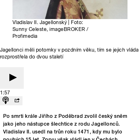
Vladislav II. Jagellonský | Foto:
Sunny Celeste, imageBROKER /
Profimedia
Jagellonci měli potomky v pozdním věku, tím se jejich vláda
rozprostřela do dvou staletí
1:57
Po smrti krále Jiřího z Poděbrad zvolil český sněm
jako jeho nástupce šlechtice z rodu Jagellonců.
Vladislav II. usedl na trůn roku 1471, kdy mu bylo
pouhých 15 let. Zprvu však vládl jen v Čechách,