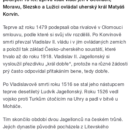
Moravu, Slezsko a Lužici ovládal uherský král Matyáš
Korvín.
Teprve až roku 1479 podepsali oba rivalové v Olomouci
smlouvu, podle které si svůj vliv rozdělili. Po Korvínově
smrti převzal Vladislav II. vládu i v jím ovládaných zemích
a položil tak základ Česko-uherského soustátí, které
trvalo až do roku 1918. Vladislav II. Jagellonský si
vysloužil přezdívku „král dobře“, protože na různé žádosti
prý často odpovídal přitakáním bene, tedy dobře.
Po Vladislavově smrti roku 1516 se stal jeho nástupcem
teprve desetiletý Ludvík Jagellonský. Roku 1526 vedl
vojsko proti Turkům útočícím na Uhry a padl v bitvě u
Moháče.
Tím skončilo období dvou Jagellonců na českém trůně.
Jejich dynastie původně pocházela z Litevského