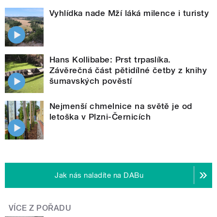
Vyhlídka nade Mží láká milence i turisty
Hans Kollibabe: Prst trpaslíka.
Závěrečná část pětidílné četby z knihy
šumavských pověstí
Nejmenší chmelnice na světě je od
letoška v Plzni-Černicích
Jak nás naladíte na DABu
VÍCE Z POŘADU