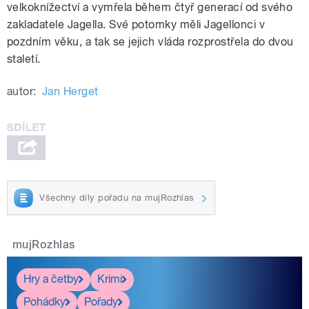
velkoknížectví a vymřela během čtyř generací od svého
zakladatele Jagella. Své potomky měli Jagellonci v
pozdním věku, a tak se jejich vláda rozprostřela do dvou
staletí.
autor:
Jan Herget
Všechny díly pořadu na mujRozhlas
mujRozhlas
Hry a četby
Krimi
Pohádky
Pořady