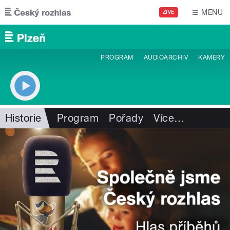
Přejít k hlavnímu obsahu
MENU
ŽIVĚ
PROGRAM
AUDIOARCHIV
KAMERY
Historie
Program
Pořady
Více
…