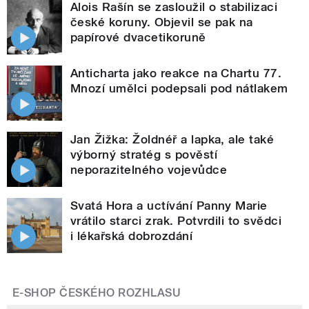
Alois Rašín se zasloužil o stabilizaci
české koruny. Objevil se pak na
papírové dvacetikoruně
Anticharta jako reakce na Chartu 77.
Mnozí umělci podepsali pod nátlakem
Jan Žižka: Žoldnéř a lapka, ale také
výborný stratég s pověstí
neporazitelného vojevůdce
Svatá Hora a uctívání Panny Marie
vrátilo starci zrak. Potvrdili to svědci
i lékařská dobrozdání
E-SHOP ČESKÉHO ROZHLASU