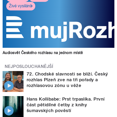
Živé vysílání
Audiosvět Českého rozhlasu na jednom místě
NEJPOSLOUCHANĚJŠÍ
72. Chodské slavnosti se blíží. Český
rozhlas Plzeň zve na tři pořady a
rozhlasovou zónu u věže
Hans Kollibabe: Prst trpaslíka. První
část pětidílné četby z knihy
šumavských pověstí