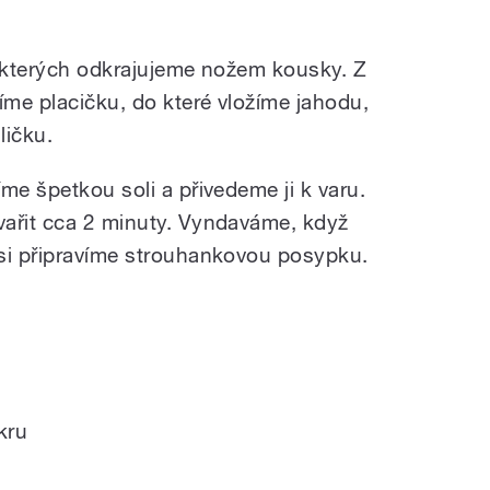
e kterých odkrajujeme nožem kousky. Z
íme placičku, do které vložíme jahodu,
ličku.
me špetkou soli a přivedeme ji k varu.
vařit cca 2 minuty. Vyndaváme, když
 si připravíme strouhankovou posypku.
kru