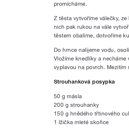
promícháme.
Z těsta vytvoříme válečky, z
nich pak rukou na vále vytvoř
těstem obalíme, dotvoříme ku
Do hrnce nalijeme vodu, osolí
Vložíme knedlíky a necháme 
vyplavou na povrch. Mezitím
Strouhanková posypka
50 g másla
200 g strouhanky
150 g hnědého třtinového cu
1 lžička mleté skořice