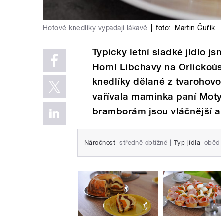
Hotové knedlíky vypadají lákavě
|
foto:
Martin Čuřík
Typicky letní sladké jídlo 
Horní Libchavy na Orlickoú
knedlíky dělané z tvarohov
vařívala maminka paní Motyč
bramborám jsou vláčnější a 
Náročnost
středně obtížné
|
Typ jídla
oběd