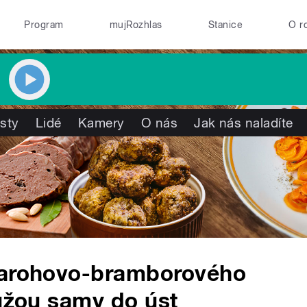
Program
mujRozhlas
Stanice
O r
isty
Lidé
Kamery
O nás
Jak nás naladíte
varohovo-bramborového
oužou samy do úst