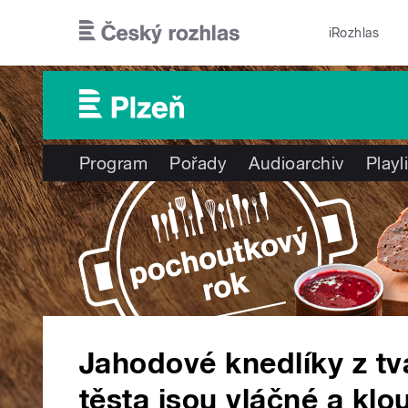
Přejít k hlavnímu obsahu
iRozhlas
Program
Pořady
Audioarchiv
Playl
Jahodové knedlíky z t
těsta jsou vláčné a kl