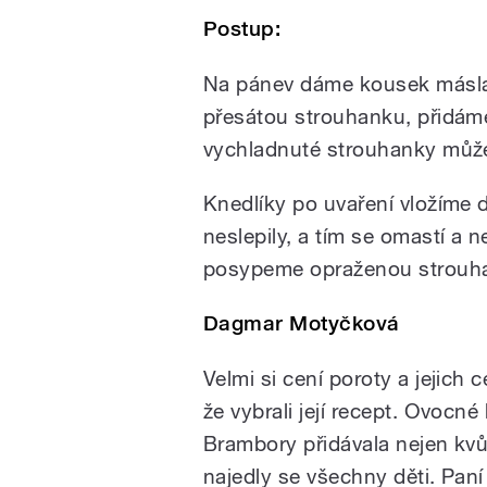
Postup:
Na pánev dáme kousek másla
přesátou strouhanku, přidám
vychladnuté strouhanky může
Knedlíky po uvaření vložíme 
neslepily, a tím se omastí a nen
posypeme opraženou strouh
Dagmar Motyčková
Velmi si cení poroty a jejich c
že vybrali její recept. Ovocné
Brambory přidávala nejen kvůli
najedly se všechny děti. Pa