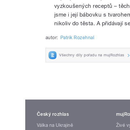
vyzkoušených receptů – těch
jsme i její bábovku s tvarohe
nikoliv do těsta. A přidávají 
autor:
Patrik Rozehnal
Všechny díly pořadu na mujRozhlas
Český rozhlas
mujRo
Válka na Ukrajině
Živé v