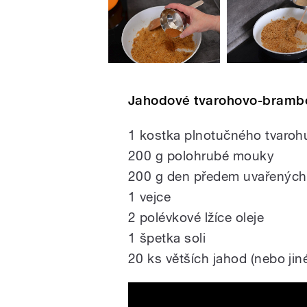
Jahodové tvarohovo-brambo
1 kostka plnotučného tvarohu
200 g polohrubé mouky
200 g den předem uvařených 
1 vejce
2 polévkové lžíce oleje
1 špetka soli
20 ks větších jahod (nebo jin