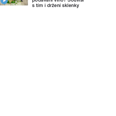
s tím i držení sklenky