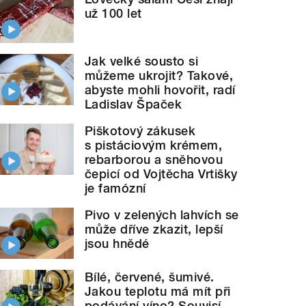
už 100 let
Jak velké sousto si
můžeme ukrojit? Takové,
abyste mohli hovořit, radí
Ladislav Špaček
Piškotový zákusek
s pistáciovým krémem,
rebarborou a sněhovou
čepicí od Vojtěcha Vrtišky
je famózní
Pivo v zelených lahvích se
může dříve zkazit, lepší
jsou hnědé
Bílé, červené, šumivé.
Jakou teplotu má mít při
podávání víno? Souvisí