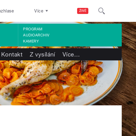
ozhlase
Více
ŽIVĚ
PROGRAM
AUDIOARCHIV
KAMERY
Kontakt
Z vysílání
Více
…