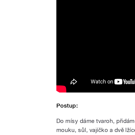
Postup:
Do mísy dáme tvaroh, přidám
mouku, sůl, vajíčko a dvě lžíc