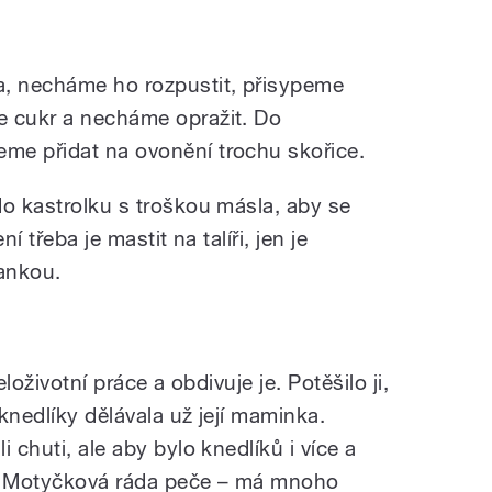
, necháme ho rozpustit, přisypeme
e cukr a necháme opražit. Do
me přidat na ovonění trochu skořice.
do kastrolku s troškou másla, aby se
í třeba je mastit na talíři, jen je
ankou.
eloživotní práce a obdivuje je. Potěšilo ji,
 knedlíky dělávala už její maminka.
 chuti, ale aby bylo knedlíků i více a
ní Motyčková ráda peče – má mnoho