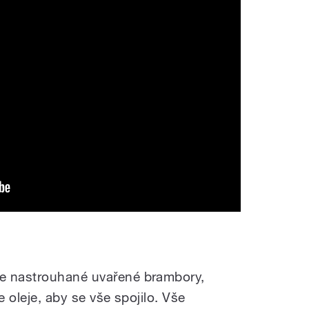
e nastrouhané uvařené brambory,
e oleje, aby se vše spojilo. Vše