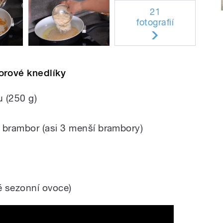
21
fotografií
rové knedlíky
 (250 g)
brambor (asi 3 menší brambory)
é sezonní ovoce)