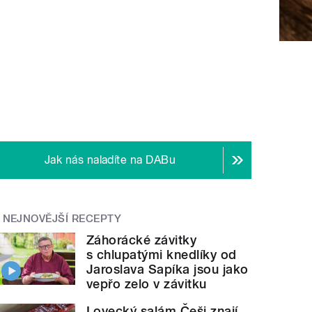
Jak nás naladíte na DABu
NEJNOVĚJŠÍ RECEPTY
Záhorácké závitky
s chlupatými knedlíky od
Jaroslava Sapíka jsou jako
vepřo zelo v závitku
Lovecký salám Češi znají