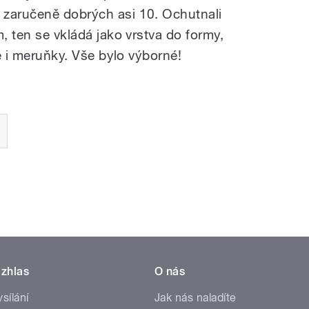
 zaručeně dobrých asi 10. Ochutnali
m, ten se vkládá jako vrstva do formy,
se i meruňky. Vše bylo výborné!
zhlas
O nás
ysílání
Jak nás naladíte