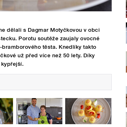
jsme dělali s Dagmar Motyčkovou v obci
stecku. Porotu soutěže zaujaly ovocné
o-bramborového těsta. Knedlíky takto
kové už před více než 50 lety. Díky
kypřejší.