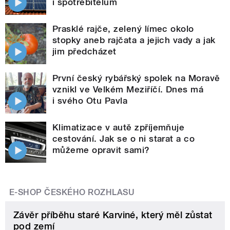
i spotřebitelům
Prasklé rajče, zelený límec okolo
stopky aneb rajčata a jejich vady a jak
jim předcházet
První český rybářský spolek na Moravě
vznikl ve Velkém Meziříčí. Dnes má
i svého Otu Pavla
Klimatizace v autě zpříjemňuje
cestování. Jak se o ni starat a co
můžeme opravit sami?
E-SHOP ČESKÉHO ROZHLASU
Závěr příběhu staré Karviné, který měl zůstat
pod zemí