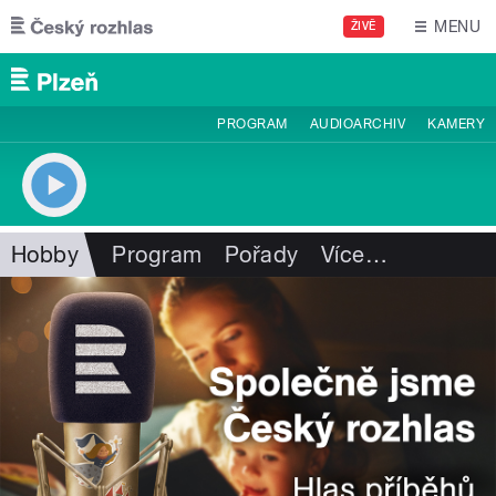
Přejít k hlavnímu obsahu
MENU
ŽIVĚ
PROGRAM
AUDIOARCHIV
KAMERY
Hobby
Program
Pořady
Více
…