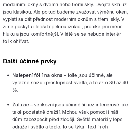
moderními okny s dvěma nebo třemi skly. Dvojitá skla už
jsou klasikou. Ale pokud budeme zvažovat výměnu oken,
vyplatí se dát přednost moderním oknům s třemi skly. V
zimě poskytují lepší tepelnou izolaci, proniká jimi méně
hluku a jsou komfortnější. V létě se se nebude interiér
tolik ohřívat.
Další účinné prvky
Nalepení fólií na okna
– fólie jsou účinné, ale
výrazně snižují prostupnost světla, a to až o 30 až 40
%.
Žaluzie
– venkovní jsou účinnější než interiérové, ale
také podstatně dražší. Mohou však pomoci i náš
dům zabezpečit před zloději. Světlé materiály lépe
odrážejí světlo a teplo, to se týká i textilních