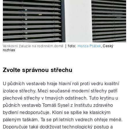
Venkovní žaluzie na rodinném domě
|
foto:
Honza Ptáček
,
Český
rozhlas
Zvolte správnou střechu
U půdních vestaveb hraje hlavní roli proti vedru kvalitní
izolace střechy. Mezi současné moderní střechy patří
plechové střechy v tmavých odstínech. Tuto krytinu u
půdních vestaveb Tomáš Sysel z Institutu zdravého
bydlení nedoporučuje. Kloní se spíše ke klasickým
páleným taškám. Ta se při letních vedrech ohřeje méně.
Doporučuje také dodržovat technologický postup a