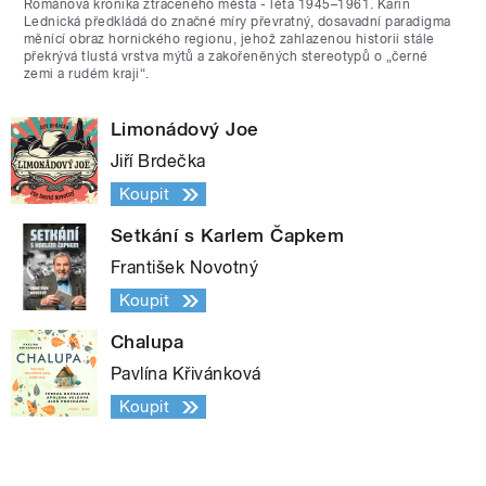
Románová kronika ztraceného města - léta 1945–1961. Karin
Lednická předkládá do značné míry převratný, dosavadní paradigma
měnící obraz hornického regionu, jehož zahlazenou historii stále
překrývá tlustá vrstva mýtů a zakořeněných stereotypů o „černé
zemi a rudém kraji“.
Limonádový Joe
Jiří Brdečka
Koupit
Setkání s Karlem Čapkem
František Novotný
Koupit
Chalupa
Pavlína Křivánková
Koupit