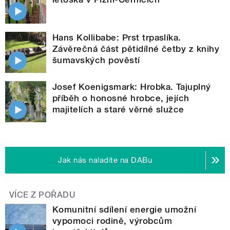
Hans Kollibabe: Prst trpaslíka.
Závěrečná část pětidílné četby z knihy
šumavských pověstí
Josef Koenigsmark: Hrobka. Tajuplný
příběh o honosné hrobce, jejích
majitelích a staré věrné služce
Jak nás naladíte na DABu
VÍCE Z POŘADU
Komunitní sdílení energie umožní
vypomoci rodině, výrobcům