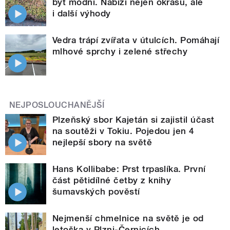
být módní. Nabízí nejen okrasu, ale
i další výhody
Vedra trápí zvířata v útulcích. Pomáhají
mlhové sprchy i zelené střechy
NEJPOSLOUCHANĚJŠÍ
Plzeňský sbor Kajetán si zajistil účast
na soutěži v Tokiu. Pojedou jen 4
nejlepší sbory na světě
Hans Kollibabe: Prst trpaslíka. První
část pětidílné četby z knihy
šumavských pověstí
Nejmenší chmelnice na světě je od
letoška v Plzni-Černicích