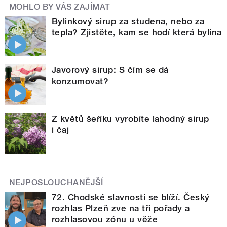
MOHLO BY VÁS ZAJÍMAT
Bylinkový sirup za studena, nebo za
tepla? Zjistěte, kam se hodí která bylina
Javorový sirup: S čím se dá
konzumovat?
Z květů šeříku vyrobíte lahodný sirup
i čaj
NEJPOSLOUCHANĚJŠÍ
72. Chodské slavnosti se blíží. Český
rozhlas Plzeň zve na tři pořady a
rozhlasovou zónu u věže