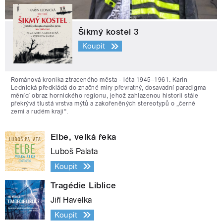
Šikmý kostel 3
Koupit
Románová kronika ztraceného města - léta 1945–1961. Karin
Lednická předkládá do značné míry převratný, dosavadní paradigma
měnící obraz hornického regionu, jehož zahlazenou historii stále
překrývá tlustá vrstva mýtů a zakořeněných stereotypů o „černé
zemi a rudém kraji“.
Elbe, velká řeka
Luboš Palata
Koupit
Tragédie Liblice
Jiří Havelka
Koupit