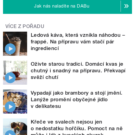
Jak nás naladíte na DABu
VÍCE Z POŘADU
Ledová káva, která vznikla náhodou –
frappé. Na přípravu vám stačí pár
ingrediencí
Oživte starou tradici. Domácí kvas je
chutný i snadný na přípravu. Překvapí
svěží chutí
Vypadají jako brambory a stojí jmění.
Lanýže promění obyčejné jídlo
v delikatesu
Křeče ve svalech nejsou jen
o nedostatku hořčíku. Pomoct na ně