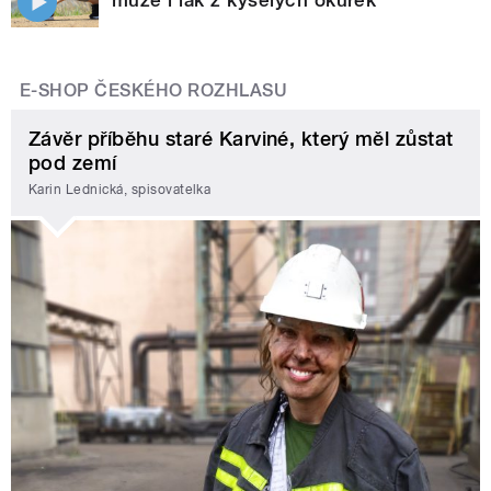
může i lák z kyselých okurek
E-SHOP ČESKÉHO ROZHLASU
Závěr příběhu staré Karviné, který měl zůstat
pod zemí
Karin Lednická, spisovatelka