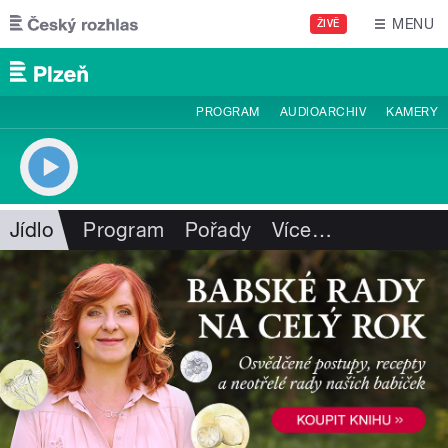
Přejít k hlavnímu obsahu
MENU
ŽIVĚ
PROGRAM
AUDIOARCHIV
KAMERY
Jídlo
Program
Pořady
Více
…