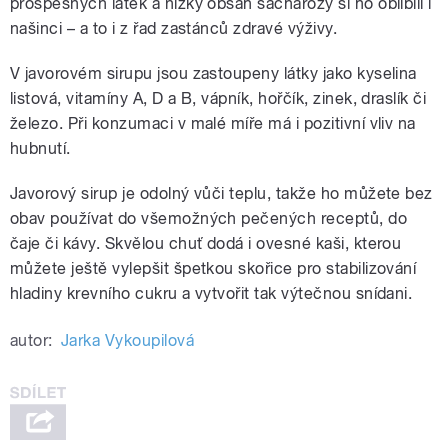
prospěšných látek a nízký obsah sacharózy si ho oblíbili i
našinci – a to i z řad zastánců zdravé výživy.
V javorovém sirupu jsou zastoupeny látky jako kyselina
listová, vitamíny A, D a B, vápník, hořčík, zinek, draslík či
železo. Při konzumaci v malé míře má i pozitivní vliv na
hubnutí.
Javorový sirup je odolný vůči teplu, takže ho můžete bez
obav používat do všemožných pečených receptů, do
čaje či kávy. Skvělou chuť dodá i ovesné kaši, kterou
můžete ještě vylepšit špetkou skořice pro stabilizování
hladiny krevního cukru a vytvořit tak výtečnou snídani.
autor:
Jarka Vykoupilová