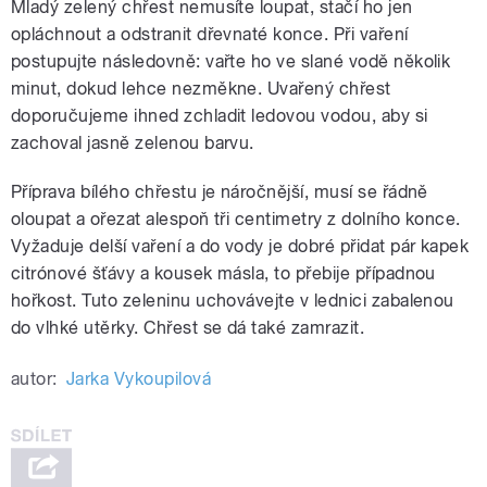
Mladý zelený chřest nemusíte loupat, stačí ho jen
opláchnout a odstranit dřevnaté konce. Při vaření
postupujte následovně: vařte ho ve slané vodě několik
minut, dokud lehce nezměkne. Uvařený chřest
doporučujeme ihned zchladit ledovou vodou, aby si
zachoval jasně zelenou barvu.
Příprava bílého chřestu je náročnější, musí se řádně
oloupat a ořezat alespoň tři centimetry z dolního konce.
Vyžaduje delší vaření a do vody je dobré přidat pár kapek
citrónové šťávy a kousek másla, to přebije případnou
hořkost. Tuto zeleninu uchovávejte v lednici zabalenou
do vlhké utěrky. Chřest se dá také zamrazit.
autor:
Jarka Vykoupilová