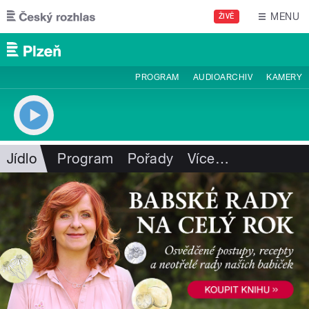
Přejít k hlavnímu obsahu
MENU
ŽIVĚ
PROGRAM
AUDIOARCHIV
KAMERY
Jídlo
Program
Pořady
Více
…