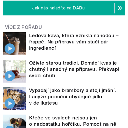
Jak nás naladíte na DABu
VÍCE Z POŘADU
Ledová káva, která vznikla náhodou –
frappé. Na přípravu vám stačí pár
ingrediencí
Oživte starou tradici. Domácí kvas je
chutný i snadný na přípravu. Překvapí
svěží chutí
Vypadají jako brambory a stojí jmění.
Lanýže promění obyčejné jídlo
v delikatesu
Křeče ve svalech nejsou jen
o nedostatku hořčíku. Pomoct na ně