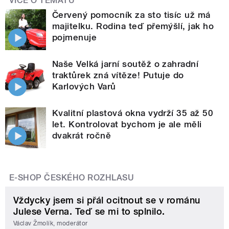
VÍCE O TÉMATU
Červený pomocník za sto tisíc už má
majitelku. Rodina teď přemýšlí, jak ho
pojmenuje
Naše Velká jarní soutěž o zahradní
traktůrek zná vítěze! Putuje do
Karlových Varů
Kvalitní plastová okna vydrží 35 až 50
let. Kontrolovat bychom je ale měli
dvakrát ročně
E-SHOP ČESKÉHO ROZHLASU
Vždycky jsem si přál ocitnout se v románu
Julese Verna. Teď se mi to splnilo.
Václav Žmolík, moderátor