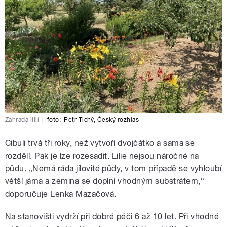
Zahrada lilií
|
foto:
Petr Tichý
,
Český rozhlas
Cibuli trvá tři roky, než vytvoří dvojčátko a sama se
rozdělí. Pak je lze rozesadit. Lilie nejsou náročné na
půdu. „Nemá ráda jílovité půdy, v tom případě se vyhloubí
větší jáma a zemina se doplní vhodným substrátem,“
doporučuje Lenka Mazačová.
Na stanovišti vydrží při dobré péči 6 až 10 let. Při vhodné