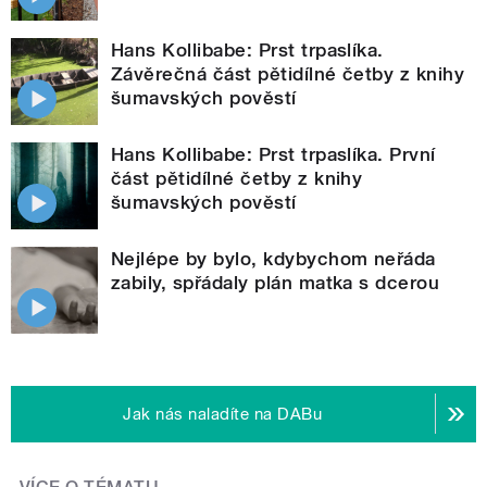
Hans Kollibabe: Prst trpaslíka.
Závěrečná část pětidílné četby z knihy
šumavských pověstí
Hans Kollibabe: Prst trpaslíka. První
část pětidílné četby z knihy
šumavských pověstí
Nejlépe by bylo, kdybychom neřáda
zabily, spřádaly plán matka s dcerou
Jak nás naladíte na DABu