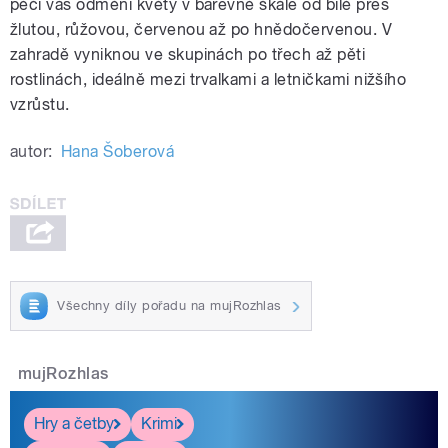
péči vás odmění květy v barevné škále od bílé přes
žlutou, růžovou, červenou až po hnědočervenou. V
zahradě vyniknou ve skupinách po třech až pěti
rostlinách, ideálně mezi trvalkami a letničkami nižšího
vzrůstu.
autor:
Hana Šoberová
Všechny díly pořadu na mujRozhlas
mujRozhlas
Hry a četby
Krimi