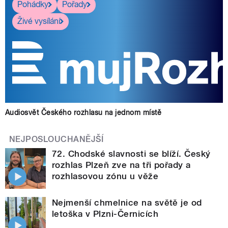
Pohádky
Pořady
Živé vysílání
Audiosvět Českého rozhlasu na jednom místě
NEJPOSLOUCHANĚJŠÍ
72. Chodské slavnosti se blíží. Český
rozhlas Plzeň zve na tři pořady a
rozhlasovou zónu u věže
Nejmenší chmelnice na světě je od
letoška v Plzni-Černicích