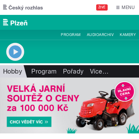
Přejít k hlavnímu obsahu
MENU
ŽIVĚ
PROGRAM
AUDIOARCHIV
KAMERY
Hobby
Program
Pořady
Více
…