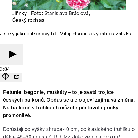
Jiřinky | Foto:
Stanislava Brádlová
,
Český rozhlas
Jiřinky jako balkonový hit. Milují slunce a vydatnou zálivku
3:04
Petunie, begonie, muškáty – to je svatá trojice
českých balkonů. Občas se ale objeví zajímavá změna.
Na balkoně v truhlících můžete pěstovat i jiřinky
proměnlivé.
Dorůstají do výšky zhruba 40 cm, do klasického truhlíku o
délce 45–50 cm stačí tři hlízy. Jako zemina poslouží