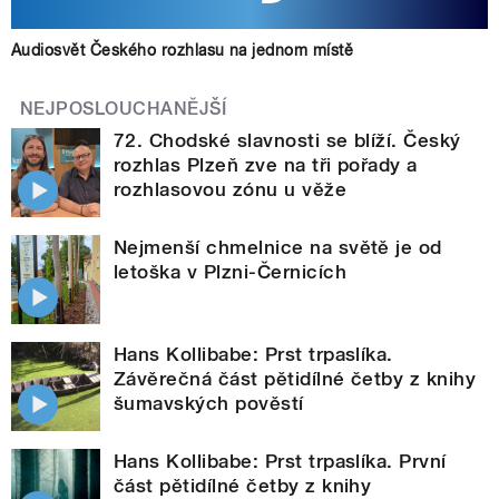
Audiosvět Českého rozhlasu na jednom místě
NEJPOSLOUCHANĚJŠÍ
72. Chodské slavnosti se blíží. Český
rozhlas Plzeň zve na tři pořady a
rozhlasovou zónu u věže
Nejmenší chmelnice na světě je od
letoška v Plzni-Černicích
Hans Kollibabe: Prst trpaslíka.
Závěrečná část pětidílné četby z knihy
šumavských pověstí
Hans Kollibabe: Prst trpaslíka. První
část pětidílné četby z knihy