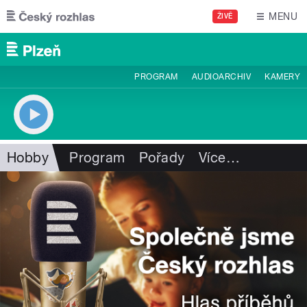
Přejít k hlavnímu obsahu
MENU
ŽIVĚ
PROGRAM
AUDIOARCHIV
KAMERY
Hobby
Program
Pořady
Více
…