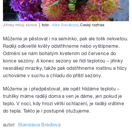
Jiřinky milují slunce
|
foto:
Jitka Slezáková
,
Český rozhlas
Můžeme je pěstovat i na semínko, pak ale tolik nekvetou.
Raději odkvetlé květy odstřihneme nebo vyštípneme.
Odmění se nám bohatým kvetením od července do
konce sezóny. A konec sezony se řídí teplotou – jiřinky
nesnášejí mrazíky, takže pak odstřihneme rostlinu a hlízy
uchováme v suchu a chladu do příští sezóny.
Můžeme je i předpěstovat, ale opět hlídáme teplotu –
truhlíky máme raději doma a ven je dáme, jen pokud je
teplo. V noci, kdy hrozí větší ochlazení, je raději vrátíme
do tepla. Takto je i postupně otužujeme.
autor:
Stanislava Brádlová