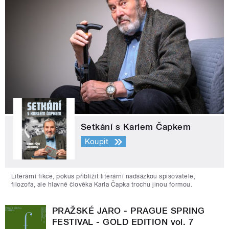
Setkání s Karlem Čapkem
Koupit
Literární fikce, pokus přiblížit literární nadsázkou spisovatele,
filozofa, ale hlavně člověka Karla Čapka trochu jinou formou.
PRAŽSKÉ JARO - PRAGUE SPRING
FESTIVAL - GOLD EDITION vol. 7