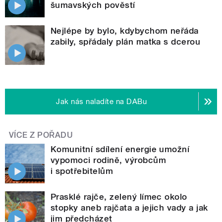
šumavských pověstí
Nejlépe by bylo, kdybychom neřáda
zabily, spřádaly plán matka s dcerou
Jak nás naladíte na DABu
VÍCE Z POŘADU
Komunitní sdílení energie umožní
vypomoci rodině, výrobcům
i spotřebitelům
Prasklé rajče, zelený límec okolo
stopky aneb rajčata a jejich vady a jak
jim předcházet