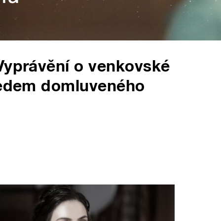
 Vyprávění o venkovské
předem domluveného