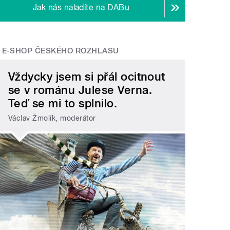
Jak nás naladíte na DABu
E-SHOP ČESKÉHO ROZHLASU
Vždycky jsem si přál ocitnout
se v románu Julese Verna.
Teď se mi to splnilo.
Václav Žmolík, moderátor