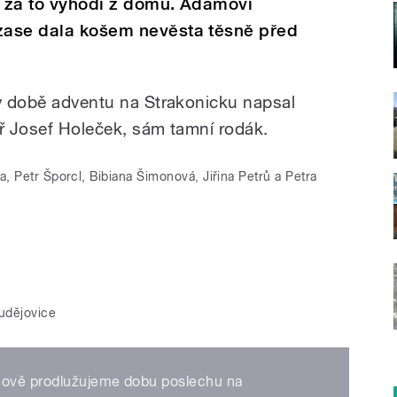
i za to vyhodí z domu. Adamovi
 zase dala košem nevěsta těsně před
 v době adventu na Strakonicku napsal
ář Josef Holeček, sám tamní rodák.
, Petr Šporcl, Bibiana Šimonová, Jiřina Petrů a Petra
udějovice
 nově prodlužujeme dobu poslechu na