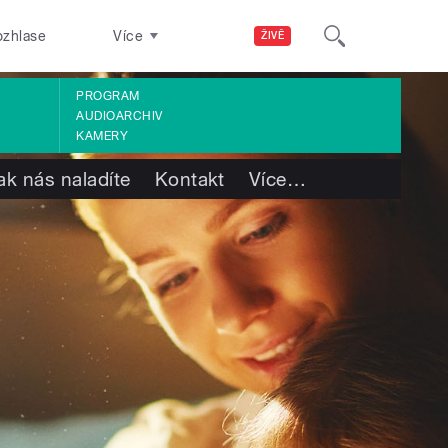
ozhlase
Více
ŽIVĚ
PROGRAM
AUDIOARCHIV
KAMERY
ak nás naladíte
Kontakt
Více
…