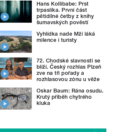
Hans Kollibabe: Prst
trpaslíka. První část
pětidílné četby z knihy
šumavských pověstí
Vyhlídka nade Mží láká
milence i turisty
72. Chodské slavnosti se
blíží. Český rozhlas Plzeň
zve na tři pořady a
rozhlasovou zónu u věže
Oskar Baum: Rána osudu.
Krutý příběh chytrého
kluka