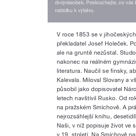
dvojnásobek. Poslouchejte, co vás b
nabídku k výběru.
V roce 1853 se v jihočeských 
překladatel Josef Holeček. P
ale na gruntě nezůstal. Stud
nakonec na reálném gymnáziu 
literatura. Naučil se finsky, 
Kalevala. Miloval Slovany a vš
působil jako dopisovatel Náro
letech navštívil Rusko. Od ro
na pražském Smíchově. A právě
nejrozsáhlejší knihu, deseti
Naši, v níž popisuje život ve
v 19. století. Na Smíchově na