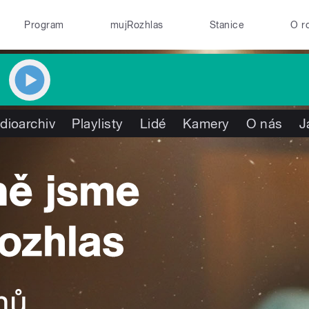
Program
mujRozhlas
Stanice
O r
dioarchiv
Playlisty
Lidé
Kamery
O nás
J