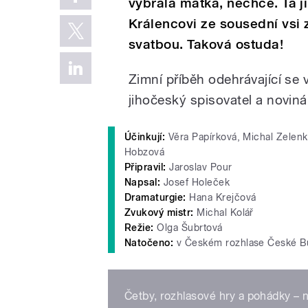
vybrala matka, nechce. Ta j
Králencovi ze sousední vsi
svatbou. Taková ostuda!
Zimní příběh odehrávající se
jihočeský spisovatel a novin
Účinkují:
Věra Papírková, Michal Zelenka
Hobzová
Připravil:
Jaroslav Pour
Napsal:
Josef Holeček
Dramaturgie:
Hana Krejčová
Zvukový mistr:
Michal Kolář
Režie:
Olga Šubrtová
Natočeno:
v Českém rozhlase České B
Četby, rozhlasové hry a pohádky –