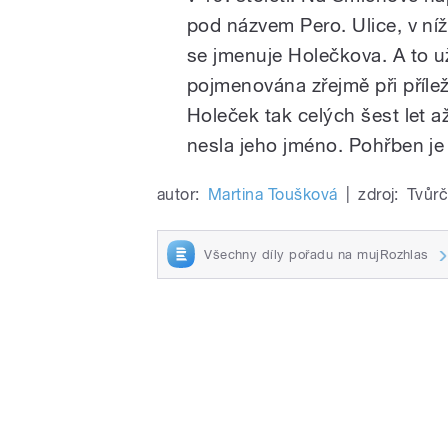
pod názvem Pero. Ulice, v níž 
se jmenuje Holečkova. A to u
pojmenována zřejmě při přílež
Holeček tak celých šest let až
nesla jeho jméno. Pohřben je
autor:
Martina Toušková
|
zdroj:
Tvůrč
Všechny díly pořadu na mujRozhlas