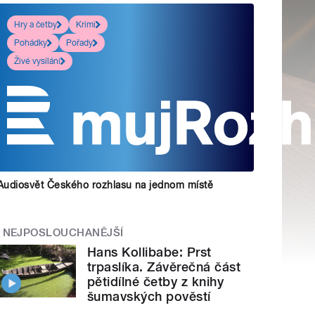
Hry a četby
Krimi
Pohádky
Pořady
Živé vysílání
Audiosvět Českého rozhlasu na jednom místě
NEJPOSLOUCHANĚJŠÍ
Hans Kollibabe: Prst
trpaslíka. Závěrečná část
pětidílné četby z knihy
šumavských pověstí