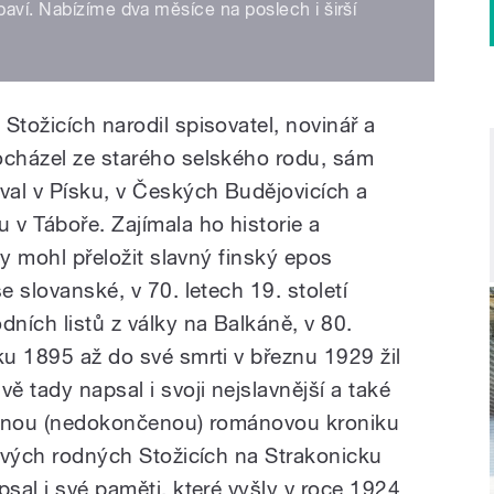
aví. Nabízíme dva měsíce na poslech i širší
Stožicích narodil spisovatel, novinář a
ocházel ze starého selského rodu, sám
oval v Písku, v Českých Budějovicích a
v Táboře. Zajímala ho historie a
aby mohl přeložit slavný finský epos
e slovanské, v 70. letech 19. století
dních listů z války na Balkáně, v 80.
ku 1895 až do své smrti v březnu 1929 žil
 tady napsal i svoji nejslavnější a také
dílnou (nedokončenou) románovou kroniku
 svých rodných Stožicích na Strakonicku
psal i své paměti, které vyšly v roce 1924