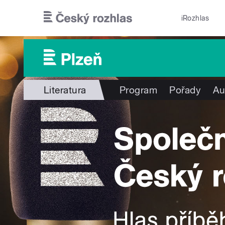
Přejít k hlavnímu obsahu
iRozhlas
Literatura
Program
Pořady
Au