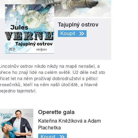
Tajuplný ostrov
Koupit
Lincolnův ostrov nikdo nikdy na mapě nenašel, a
přece ho znají lidé na celém světě. Už déle než sto
třicet let na něm prožívají dobrodružství s pěticí
trosečníků, kteří na něm našli útočiště, a hlavně
nejedno tajemství.
Operette gala
Kateřina Kněžíková a Adam
Plachetka
Koupit