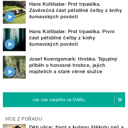
Hans Kollibabe: Prst trpaslíka.
Závěrečná část pětidílné četby z knihy
šumavských pověstí
Hans Kollibabe: Prst trpaslíka. První
část pětidílné četby z knihy
šumavských pověstí
Josef Koenigsmark: Hrobka. Tajuplný
příběh o honosné hrobce, jejích
majitelích a staré věrné služce
Jak nás naladíte na DABu
VÍCE Z POŘADU
Děti ulice: život s kulisou štěkotu psů a