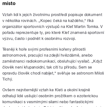
místo
Vztah lidí k jejich životnímu prostředí popisuje dokument
v několika rovinách. „Kopec čeká na každého,“ říká
organizátor sportovních výstupů na Kleť Martin Tomka. V
pořadu reprezentuje ty, pro které Kleť znamená sportovní
výzvu, často i podnět k osobnímu rozvoji.
Těsněji k hoře svými profesními kořeny přirostli
astronomové, pracující na zdejší hvězdárně, anebo
zaměstnanci radiokomunikací, obsluhující vysílač. „Když
člověk není křupanoidní, tak cítí tu přírodu. Sem se
opravdu člověk chodí nabíjet,“ svěřuje se astronom Miloš
Tichý.
Ovšem nejniternější vztah ke Kleti a okolní krajině
odhalují lidé usilující osobním prožitkem o ezoterickou
komunikaci s vesmírnými silami nebo fantastickými