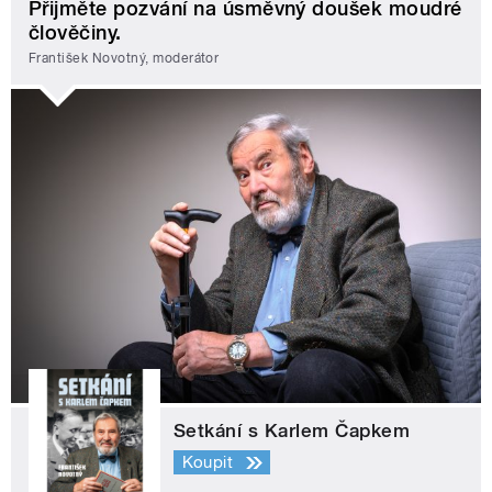
Přijměte pozvání na úsměvný doušek moudré
člověčiny.
František Novotný, moderátor
Setkání s Karlem Čapkem
Koupit