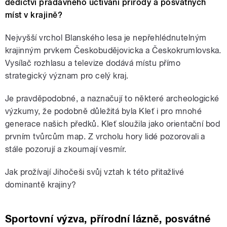
dědictví pradávného uctívání přírody a posvátných
míst v krajině?
Nejvyšší vrchol Blanského lesa je nepřehlédnutelným
krajinným prvkem Českobudějovicka a Českokrumlovska.
Vysílač rozhlasu a televize dodává místu přímo
strategický význam pro celý kraj.
Je pravděpodobné, a naznačují to některé archeologické
výzkumy, že podobně důležitá byla Kleť i pro mnohé
generace našich předků. Kleť sloužila jako orientační bod
prvním tvůrcům map. Z vrcholu hory lidé pozorovali a
stále pozorují a zkoumají vesmír.
Jak prožívají Jihočeši svůj vztah k této přitažlivé
dominantě krajiny?
Sportovní výzva, přírodní lázně, posvátné