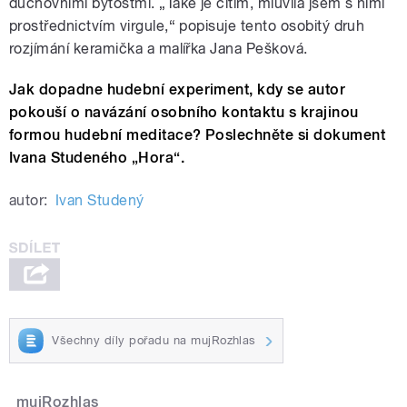
duchovními bytostmi. „Také je cítím, mluvila jsem s nimi
prostřednictvím virgule,“ popisuje tento osobitý druh
rozjímání keramička a malířka Jana Pešková.
Jak dopadne hudební experiment, kdy se autor
pokouší o navázání osobního kontaktu s krajinou
formou hudební meditace? Poslechněte si dokument
Ivana Studeného „Hora“.
autor:
Ivan Studený
Všechny díly pořadu na mujRozhlas
mujRozhlas