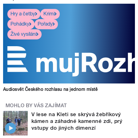
Hry a četby
Krimi
Pohádky
Pořady
Živé vysílání
Audiosvět Českého rozhlasu na jednom místě
MOHLO BY VÁS ZAJÍMAT
V lese na Kleti se skrývá žebříkový
kámen a záhadné kamenné zdi, prý
vstupy do jiných dimenzí