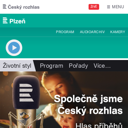
Přejít k hlavnímu obsahu
MENU
ŽIVĚ
PROGRAM
AUDIOARCHIV
KAMERY
Životní styl
Program
Pořady
Více
…