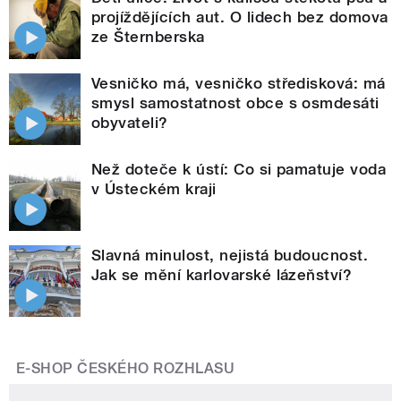
projíždějících aut. O lidech bez domova
ze Šternberska
Vesničko má, vesničko středisková: má
smysl samostatnost obce s osmdesáti
obyvateli?
Než doteče k ústí: Co si pamatuje voda
v Ústeckém kraji
Slavná minulost, nejistá budoucnost.
Jak se mění karlovarské lázeňství?
E-SHOP ČESKÉHO ROZHLASU