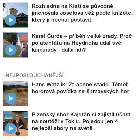
Rozhledna na Kleti se původně
jmenovala Josefova věž podle knížete,
který ji nechal postavit
Karel Čurda – příběh velké zrady. Proč
po atentátu na Heydricha udal své
kamarády i další lidi?
NEJPOSLOUCHANĚJŠÍ
Hans Watzlik: Ztracené stádo. Téměř
hororová povídka ze šumavských hor
Plzeňský sbor Kajetán si zajistil účast
na soutěži v Tokiu. Pojedou jen 4
nejlepší sbory na světě