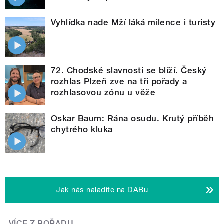
Vyhlídka nade Mží láká milence i turisty
72. Chodské slavnosti se blíží. Český
rozhlas Plzeň zve na tři pořady a
rozhlasovou zónu u věže
Oskar Baum: Rána osudu. Krutý příběh
chytrého kluka
Jak nás naladíte na DABu
VÍCE Z POŘADU