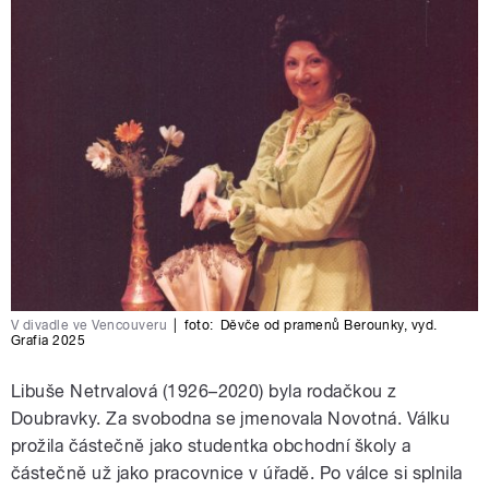
V divadle ve Vencouveru
|
foto:
Děvče od pramenů Berounky
,
vyd.
Grafia 2025
Libuše Netrvalová (1926–2020) byla rodačkou z
Doubravky. Za svobodna se jmenovala Novotná. Válku
prožila částečně jako studentka obchodní školy a
částečně už jako pracovnice v úřadě. Po válce si splnila