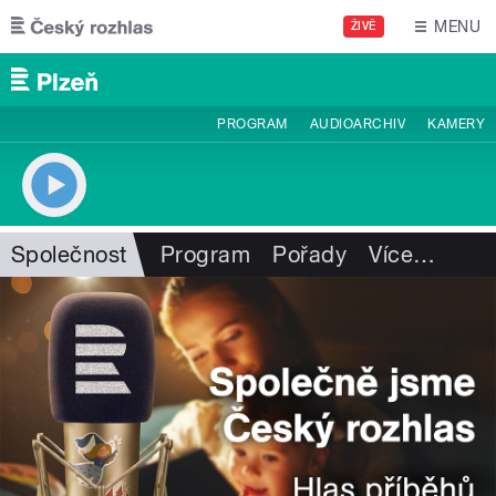
Přejít k hlavnímu obsahu
MENU
ŽIVĚ
PROGRAM
AUDIOARCHIV
KAMERY
Společnost
Program
Pořady
Více
…