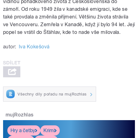
vidinou pohádkového života z Československa do
zámoří. Od roku 1949 žila v kanadské emigraci, kde se
také provdala a změnila příjmení. Většinu života strávila
ve Vencouveru. Zemřela v Kanadě, když jí bylo 94 let. Její
popel se vrátil do Šťáhlav, kde to nade vše milovala.
autor:
Iva Kokešová
Všechny díly pořadu na mujRozhlas
mujRozhlas
Hry a četby
Krimi