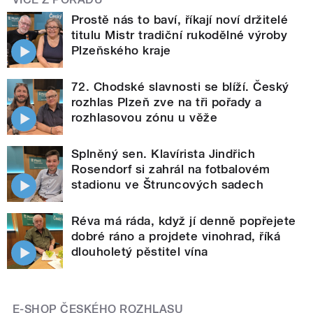
Prostě nás to baví, říkají noví držitelé
titulu Mistr tradiční rukodělné výroby
Plzeňského kraje
72. Chodské slavnosti se blíží. Český
rozhlas Plzeň zve na tři pořady a
rozhlasovou zónu u věže
Splněný sen. Klavírista Jindřich
Rosendorf si zahrál na fotbalovém
stadionu ve Štruncových sadech
Réva má ráda, když jí denně popřejete
dobré ráno a projdete vinohrad, říká
dlouholetý pěstitel vína
E-SHOP ČESKÉHO ROZHLASU