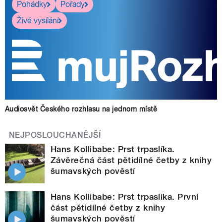
Pohádky
Pořady
Živé vysílání
Audiosvět Českého rozhlasu na jednom místě
NEJPOSLOUCHANĚJŠÍ
Hans Kollibabe: Prst trpaslíka.
Závěrečná část pětidílné četby z knihy
šumavských pověstí
Hans Kollibabe: Prst trpaslíka. První
část pětidílné četby z knihy
šumavských pověstí