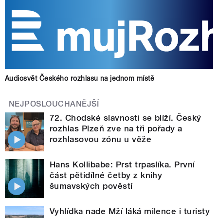
Audiosvět Českého rozhlasu na jednom místě
NEJPOSLOUCHANĚJŠÍ
72. Chodské slavnosti se blíží. Český
rozhlas Plzeň zve na tři pořady a
rozhlasovou zónu u věže
Hans Kollibabe: Prst trpaslíka. První
část pětidílné četby z knihy
šumavských pověstí
Vyhlídka nade Mží láká milence i turisty