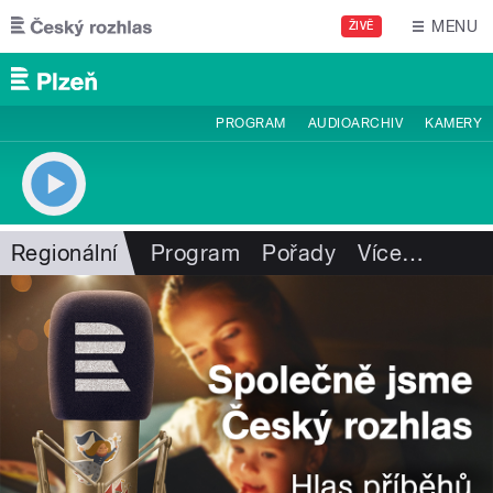
Přejít k hlavnímu obsahu
MENU
ŽIVĚ
PROGRAM
AUDIOARCHIV
KAMERY
Regionální
Program
Pořady
Více
…