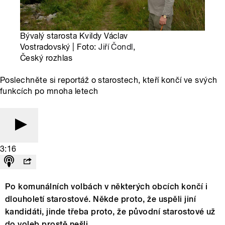
Bývalý starosta Kvildy Václav
Vostradovský | Foto:
Jiří Čondl
,
Český rozhlas
Poslechněte si reportáž o starostech, kteří končí ve svých
funkcích po mnoha letech
3:16
Po komunálních volbách v některých obcích končí i
dlouholetí starostové. Někde proto, že uspěli jiní
kandidáti, jinde třeba proto, že původní starostové už
do voleb prostě nešli.