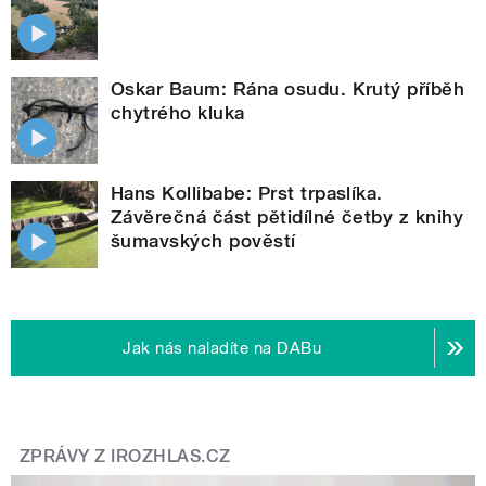
Oskar Baum: Rána osudu. Krutý příběh
chytrého kluka
Hans Kollibabe: Prst trpaslíka.
Závěrečná část pětidílné četby z knihy
šumavských pověstí
Jak nás naladíte na DABu
ZPRÁVY Z IROZHLAS.CZ