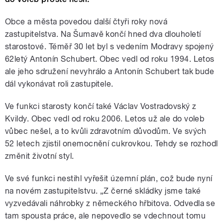
Obce a města povedou další čtyři roky nová
zastupitelstva. Na Šumavě končí hned dva dlouholetí
starostové. Téměř 30 let byl s vedením Modravy spojený
62letý Antonín Schubert. Obec vedl od roku 1994. Letos
ale jeho sdružení nevyhrálo a Antonín Schubert tak bude
dál vykonávat roli zastupitele.
Ve funkci starosty končí také Václav Vostradovský z
Kvildy. Obec vedl od roku 2006. Letos už ale do voleb
vůbec nešel, a to kvůli zdravotním důvodům. Ve svých
52 letech zjistil onemocnění cukrovkou. Tehdy se rozhodl
změnit životní styl.
Ve své funkci nestihl vyřešit územní plán, což bude nyní
na novém zastupitelstvu. „Z černé skládky jsme také
vyzvedávali náhrobky z německého hřbitova. Odvedla se
tam spousta práce, ale nepovedlo se vdechnout tomu