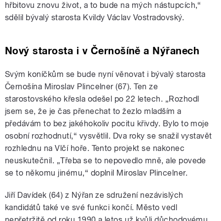
hřbitovu znovu život, a to bude na mých nástupcích,“
sdělil bývalý starosta Kvildy Václav Vostradovský.
Nový starosta i v Černošíně a Nýřanech
Svým koníčkům se bude nyní věnovat i bývalý starosta
Černošína Miroslav Plincelner (67). Ten ze
starostovského křesla odešel po 22 letech. „Rozhodl
jsem se, že je čas přenechat to žezlo mladším a
předávám to bez jakéhokoliv pocitu křivdy. Bylo to moje
osobní rozhodnutí,“ vysvětlil. Dva roky se snažil vystavět
rozhlednu na Vlčí hoře. Tento projekt se nakonec
neuskutečnil. „Třeba se to nepovedlo mně, ale povede
se to někomu jinému,“ doplnil Miroslav Plincelner.
Jiří Davídek (64) z Nýřan ze sdružení nezávislých
kandidátů také ve své funkci končí. Město vedl
nepřetržitě od roku 1990 a letos už kvůli důchodovému