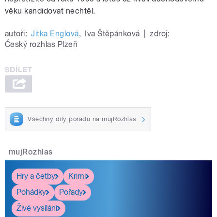
věku kandidovat nechtěl.
autoři:
Jitka Englová
,
Iva Štěpánková
|
zdroj:
Český rozhlas Plzeň
Všechny díly pořadu na mujRozhlas
mujRozhlas
Hry a četby
Krimi
Pohádky
Pořady
Živé vysílání