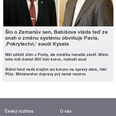
Šlo o Zemanův sen, Babišova vláda teď ze
snah o změnu systému obviňuje Pavla.
‚Pokrytectví,‘ soudí Kysela
Měl zdědit dům u Prahy, ale notářka nenašla závěť. Místo
toho měl dostat 600 tisíc korun, rozhodl soud
Státní fond nedá krajům ani korunu na opravy silnic, řekl
Půta. Ministerstvo dopravy prý nemá rezervu
Český rozhlas
O nás