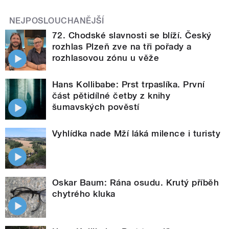
NEJPOSLOUCHANĚJŠÍ
72. Chodské slavnosti se blíží. Český
rozhlas Plzeň zve na tři pořady a
rozhlasovou zónu u věže
Hans Kollibabe: Prst trpaslíka. První
část pětidílné četby z knihy
šumavských pověstí
Vyhlídka nade Mží láká milence i turisty
Oskar Baum: Rána osudu. Krutý příběh
chytrého kluka