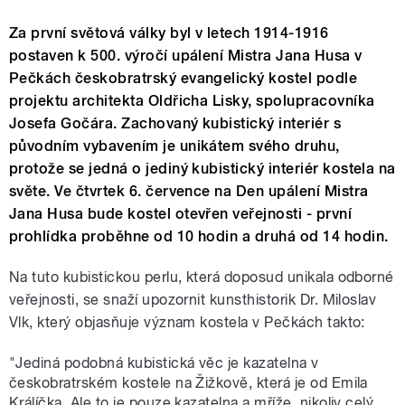
Za první světová války byl v letech 1914-1916
postaven k 500. výročí upálení Mistra Jana Husa v
Pečkách českobratrský evangelický kostel podle
projektu architekta Oldřicha Lisky, spolupracovníka
Josefa Gočára. Zachovaný kubistický interiér s
původním vybavením je unikátem svého druhu,
protože se jedná o jediný kubistický interiér kostela na
světe. Ve čtvrtek 6. července na Den upálení Mistra
Jana Husa bude kostel otevřen veřejnosti - první
prohlídka proběhne od 10 hodin a druhá od 14 hodin.
Na tuto kubistickou perlu, která doposud unikala odborné
veřejnosti, se snaží upozornit kunsthistorik Dr. Miloslav
Vlk, který objasňuje význam kostela v Pečkách takto:
"Jediná podobná kubistická věc je kazatelna v
českobratrském kostele na Žižkově, která je od Emila
Králíčka. Ale to je pouze kazatelna a mříže, nikoliv celý