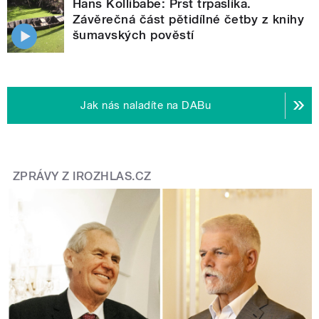
Hans Kollibabe: Prst trpaslíka.
Závěrečná část pětidílné četby z knihy
šumavských pověstí
Jak nás naladíte na DABu
ZPRÁVY Z IROZHLAS.CZ