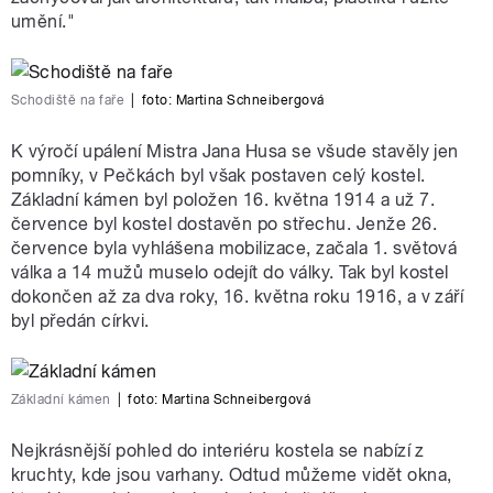
umění."
Schodiště na faře
|
foto:
Martina Schneibergová
K výročí upálení Mistra Jana Husa se všude stavěly jen
pomníky, v Pečkách byl však postaven celý kostel.
Základní kámen byl položen 16. května 1914 a už 7.
července byl kostel dostavěn po střechu. Jenže 26.
července byla vyhlášena mobilizace, začala 1. světová
válka a 14 mužů muselo odejít do války. Tak byl kostel
dokončen až za dva roky, 16. května roku 1916, a v září
byl předán církvi.
Základní kámen
|
foto:
Martina Schneibergová
Nejkrásnější pohled do interiéru kostela se nabízí z
kruchty, kde jsou varhany. Odtud můžeme vidět okna,