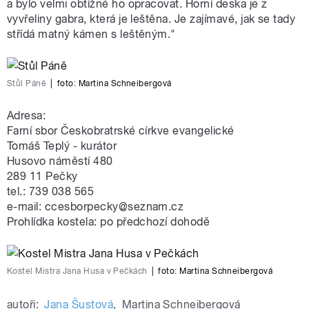
a bylo velmi obtížné ho opracovat. Horní deska je z
vyvřeliny gabra, která je leštěna. Je zajímavé, jak se tady
střídá matný kámen s leštěným."
Stůl Páně
|
foto:
Martina Schneibergová
Adresa:
Farní sbor Českobratrské církve evangelické
Tomáš Teplý - kurátor
Husovo náměstí 480
289 11 Pečky
tel.: 739 038 565
e-mail: ccesborpecky@seznam.cz
Prohlídka kostela: po předchozí dohodě
Kostel Mistra Jana Husa v Pečkách
|
foto:
Martina Schneibergová
autoři:
Jana Šustová
,
Martina Schneibergová