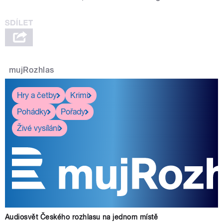
mujRozhlas
Hry a četby
Krimi
Pohádky
Pořady
Živé vysílání
Audiosvět Českého rozhlasu na jednom místě