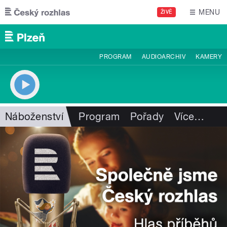
Přejít k hlavnímu obsahu
MENU
ŽIVĚ
PROGRAM
AUDIOARCHIV
KAMERY
Náboženství
Program
Pořady
Více
…