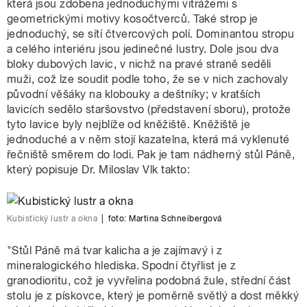
která jsou zdobena jednoduchými vitrážemi s
geometrickými motivy kosočtverců. Také strop je
jednoduchý, se sítí čtvercových polí. Dominantou stropu
a celého interiéru jsou jedinečné lustry. Dole jsou dva
bloky dubových lavic, v nichž na pravé straně seděli
muži, což lze soudit podle toho, že se v nich zachovaly
původní věšáky na klobouky a deštníky; v kratších
lavicích sedělo staršovstvo (představení sboru), protože
tyto lavice byly nejblíže od kněžiště. Kněžiště je
jednoduché a v něm stojí kazatelna, která má vyklenuté
řečniště směrem do lodi. Pak je tam nádherný stůl Páně,
který popisuje Dr. Miloslav Vlk takto:
Kubistický lustr a okna
|
foto:
Martina Schneibergová
"Stůl Páně má tvar kalicha a je zajímavý i z
mineralogického hlediska. Spodní čtyřlist je z
granodioritu, což je vyvřelina podobná žule, střední část
stolu je z pískovce, který je poměrně světlý a dost měkký