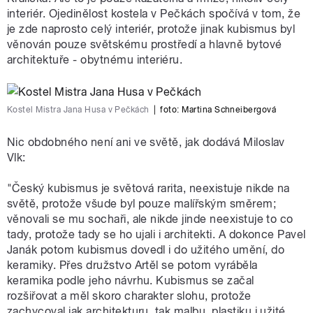
interiér. Ojedinělost kostela v Pečkách spočívá v tom, že
je zde naprosto celý interiér, protože jinak kubismus byl
věnován pouze světskému prostředí a hlavně bytové
architektuře - obytnému interiéru.
Kostel Mistra Jana Husa v Pečkách
|
foto:
Martina Schneibergová
Nic obdobného není ani ve světě, jak dodává Miloslav
Vlk:
"Český kubismus je světová rarita, neexistuje nikde na
světě, protože všude byl pouze malířským směrem;
věnovali se mu sochaři, ale nikde jinde neexistuje to co
tady, protože tady se ho ujali i architekti. A dokonce Pavel
Janák potom kubismus dovedl i do užitého umění, do
keramiky. Přes družstvo Artěl se potom vyráběla
keramika podle jeho návrhu. Kubismus se začal
rozšiřovat a měl skoro charakter slohu, protože
zachycoval jak architekturu, tak malbu, plastiku i užité