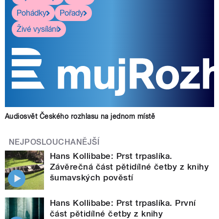
Pohádky
Pořady
Živé vysílání
Audiosvět Českého rozhlasu na jednom místě
NEJPOSLOUCHANĚJŠÍ
Hans Kollibabe: Prst trpaslíka.
Závěrečná část pětidílné četby z knihy
šumavských pověstí
Hans Kollibabe: Prst trpaslíka. První
část pětidílné četby z knihy