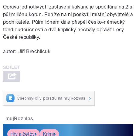
Oprava jednotlivých zastavení kalvárie je spočítána na 2 a
půl miliónu korun. Peníze na ni poskytli místní obyvatelé a
podnikatelé. Půlmiliónem dále přispěl česko-německý
fond budoucnosti a dvě kapličky nechaly opravit Lesy
České republiky.
autor:
Jiří Brechličuk
Všechny díly pořadu na mujRozhlas
mujRozhlas
Hry a četby
Krimi