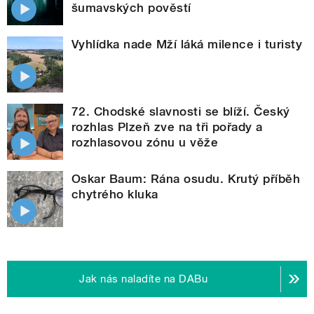
šumavských pověstí
Vyhlídka nade Mží láká milence i turisty
72. Chodské slavnosti se blíží. Český
rozhlas Plzeň zve na tři pořady a
rozhlasovou zónu u věže
Oskar Baum: Rána osudu. Krutý příběh
chytrého kluka
Jak nás naladíte na DABu