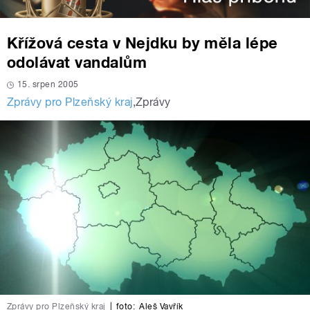
Křížová cesta v Nejdku by měla lépe
odolávat vandalům
15. srpen 2005
Zprávy pro Plzeňský kraj
,
Zprávy
Zprávy pro Plzeňský kraj
|
foto:
Aleš Vavřík