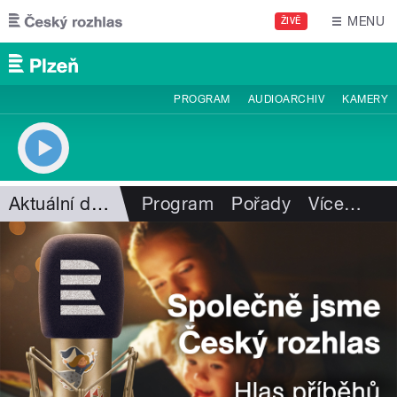
Přejít k hlavnímu obsahu
MENU
ŽIVĚ
PROGRAM
AUDIOARCHIV
KAMERY
Aktuální dění
Program
Pořady
Více
…