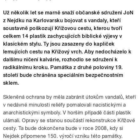
Už několik let se marně snaží občanské sdružení JoN
z Nejdku na Karlovarsku bojovat s vandaly, kteří
soustavně poškozují Křížovou cestu, kterou tvoří
celkem 14 plastik zachycujících biblické výjevy v
klasickém stylu. Ty jsou zasazeny do kapliček
lemujících cestu na Křížový vrch. Aby nedocházelo k
dalšímu ničení kalvárie, rozhodlo se sdružení k
radikálnímu kroku. Památka z druhé poloviny 19.
století bude chráněna speciálním bezpečnostním
sklem.
Skleněná ochrana by měla zabránit útokům vandalů, kteří
v nedávné minulosti reliéfy pomalovali nacistickými a
anarchistickými symboly. V horším případě části plastik
ulámali. Opravy se stanou součástí rekonstrukce Křížové
cesty. Ta bude dokončena bude v roce 2008, kdy si
Nejdek připomene 150. výročí vzniku této památky.