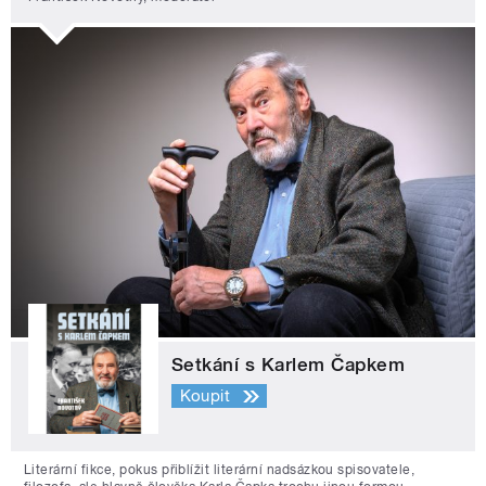
Setkání s Karlem Čapkem
Koupit
Literární fikce, pokus přiblížit literární nadsázkou spisovatele,