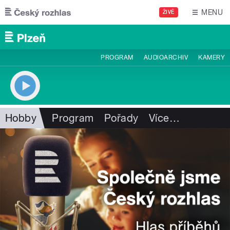
Přejít k hlavnímu obsahu
MENU
ŽIVĚ
PROGRAM
AUDIOARCHIV
KAMERY
Hobby
Program
Pořady
Více
…