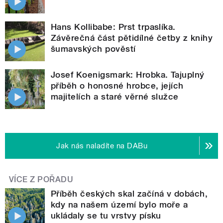
Hans Kollibabe: Prst trpaslíka.
Závěrečná část pětidílné četby z knihy
šumavských pověstí
Josef Koenigsmark: Hrobka. Tajuplný
příběh o honosné hrobce, jejích
majitelích a staré věrné služce
Jak nás naladíte na DABu
VÍCE Z POŘADU
Příběh českých skal začíná v dobách,
kdy na našem území bylo moře a
ukládaly se tu vrstvy písku