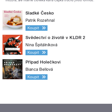
filozofa, ale hlavně člověka Karla Čapka trochu jinou formou.
Sladké Česko
Patrik Rozehnal
Koupit
Svědectví o životě v KLDR 2
Nina Špitálníková
Koupit
Případ Holečkovi
Bianca Bellová
Koupit