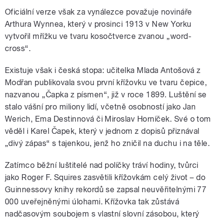
Oficiální verze však za vynálezce považuje novináře
Arthura Wynnea, který v prosinci 1913 v New Yorku
vytvořil mřížku ve tvaru kosočtverce zvanou „word-
cross“.
Existuje však i česká stopa: učitelka Mlada Antošová z
Modřan publikovala svou první křížovku ve tvaru čepice,
nazvanou „Čapka z písmen“, již v roce 1899. Luštění se
stalo vášní pro miliony lidí, včetně osobností jako Jan
Werich, Ema Destinnová či Miroslav Horníček. Své o tom
věděl i Karel Čapek, který v jednom z dopisů přiznával
„divý zápas“ s tajenkou, jenž ho zničil na duchu i na těle.
Zatímco běžní luštitelé nad políčky tráví hodiny, tvůrci
jako Roger F. Squires zasvětili křížovkám celý život – do
Guinnessovy knihy rekordů se zapsal neuvěřitelnými 77
000 uveřejněnými úlohami. Křížovka tak zůstává
nadčasovým soubojem s vlastní slovní zásobou, který