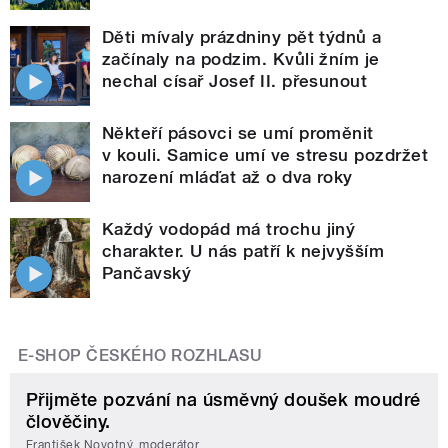
Děti mívaly prázdniny pět týdnů a
začínaly na podzim. Kvůli žním je
nechal císař Josef II. přesunout
Někteří pásovci se umí proměnit
v kouli. Samice umí ve stresu pozdržet
narození mláďat až o dva roky
Každý vodopád má trochu jiný
charakter. U nás patří k nejvyšším
Pančavský
E-SHOP ČESKÉHO ROZHLASU
Přijměte pozvání na úsměvný doušek moudré
člověčiny.
František Novotný, moderátor