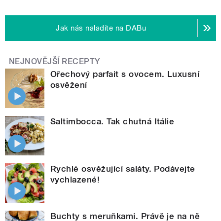
Jak nás naladíte na DABu
NEJNOVĚJŠÍ RECEPTY
Ořechový parfait s ovocem. Luxusní
osvěžení
Saltimbocca. Tak chutná Itálie
Rychlé osvěžující saláty. Podávejte
vychlazené!
Buchty s meruňkami. Právě je na ně