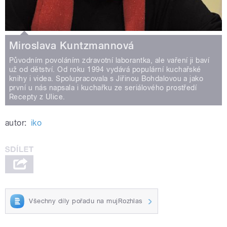
Miroslava Kuntzmannová
Původním povoláním zdravotní laborantka, ale vaření ji baví
už od dětství. Od roku 1994 vydává populární kuchařské
knihy i videa. Spolupracovala s Jiřinou Bohdalovou a jako
první u nás napsala i kuchařku ze seriálového prostředí
Recepty z Ulice.
autor:
iko
Všechny díly pořadu na mujRozhlas