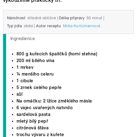
vykouzlíme prakticky tři.
Náročnost
středně obtížné
|
Délka přípravy
50 minut
|
Typ jídla
oběd
|
Autor receptu
Mirka Kuntzmannová
Ingredience
800 g kuřecích špalíčků (horní stehna)
200 ml bílého vína
1 mrkev
¼ menšího celeru
1 cibule
5 zrnek celého pepře
sůl
Na omáčku: 2 lžíce změklého másla
6 vajec uvařených natvrdo
sardelová pasta
mletý bílý pepř
citrónová šťáva
trochu vývaru z kuřete