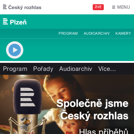
Přejít k hlavnímu obsahu
MENU
ŽIVĚ
PROGRAM
AUDIOARCHIV
KAMERY
Program
Pořady
Audioarchiv
Více
…