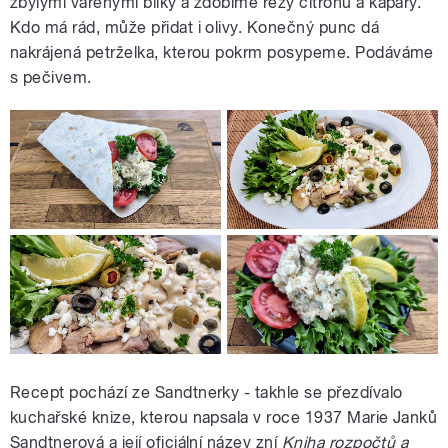
zbylými vařenými bílky a zdobíme řezy citrónu a kapary.
Kdo má rád, může přidat i olivy. Konečný punc dá
nakrájená petrželka, kterou pokrm posypeme. Podáváme
s pečivem.
Recept pochází ze Sandtnerky - takhle se přezdívalo
kuchařské knize, kterou napsala v roce 1937 Marie Janků
Sandtnerová a její oficiální název zní
Kniha rozpočtů a