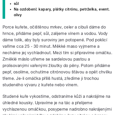
sůl
Na ozdobení: kapary, plátky citrónu, petrželka, event.
olivy
Porce kuřete, očištěnou mrkev, celer a cibuli dáme do
hrnce, přidáme pepř, sůl, zalijeme vínem a vodou. Vody
dáme tolik, aby byly suroviny jen potopené. Pod poklicí
vaříme cca 25 - 30 minut. Měkké maso vyjmeme a
necháme jej vychladnout. Mezi tím si připravíme omáčku.
Změklé máslo utřeme se sardelovou pastou a
prolisovanými vařenými žloutky do pěny. Potom přidáme
pepř, osolíme, ochutíme citrónovou šťávou a opět chvilku
třeme. Je-li omáčka příliš hustá, zředíme ji trochou
studeného vývaru z kuřete nebo vínem.
Studené kuře vykostíme, odstraníme kůži a nakrájíme na
úhledné kousky. Upravíme je na tác a přelijeme
vychlazenou omáčkou, posypeme nadrobno nakrájenými