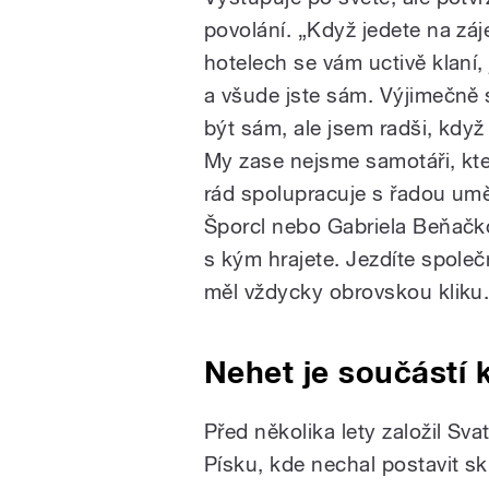
povolání. „Když jedete na záje
hotelech se vám uctivě klaní,
a všude jste sám. Výjimečně 
být sám, ale jsem radši, kdy
My zase nejsme samotáři, kteř
rád spolupracuje s řadou umě
Šporcl nebo Gabriela Beňačkov
s kým hrajete. Jezdíte společn
měl vždycky obrovskou kliku.
Nehet je součástí 
Před několika lety založil Sva
Písku, kde nechal postavit