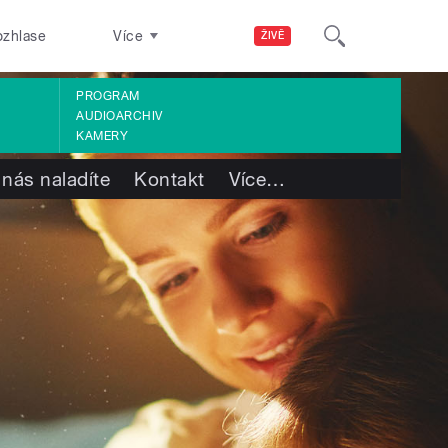
ozhlase
Více
ŽIVĚ
PROGRAM
AUDIOARCHIV
KAMERY
 nás naladíte
Kontakt
Více
…