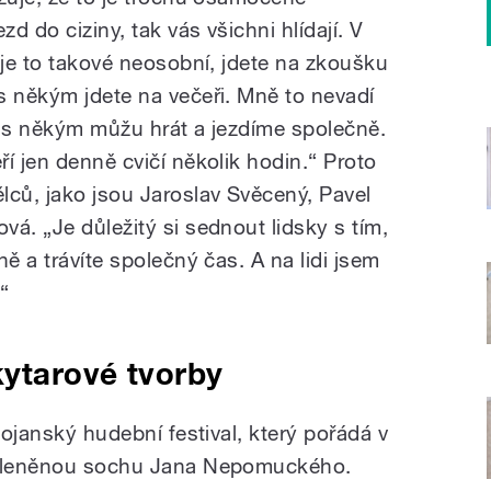
zd do ciziny, tak vás všichni hlídají. V
 je to takové neosobní, jdete na zkoušku
s někým jdete na večeři. Mně to nevadí
ž s někým můžu hrát a jezdíme společně.
í jen denně cvičí několik hodin.“ Proto
lců, jako jsou Jaroslav Svěcený, Pavel
á. „Je důležitý si sednout lidsky s tím,
ě a trávíte společný čas. A na lidi jsem
“
kytarové tvorby
tojanský hudební festival, který pořádá v
 skleněnou sochu Jana Nepomuckého.