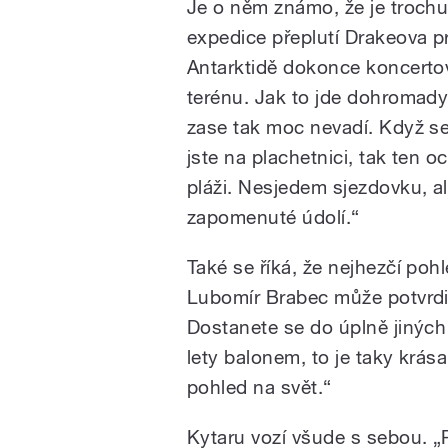
Je o něm známo, že je trochu
expedice přeplutí Drakeova pr
Antarktidě dokonce koncertov
terénu. Jak to jde dohromad
zase tak moc nevadí. Když se 
jste na plachetnici, tak ten o
pláži. Nesjedem sjezdovku, a
zapomenuté údolí.“
Také se říká, že nejhezčí poh
Lubomír Brabec může potvrdit
Dostanete se do úplně jiných
lety balonem, to je taky krás
pohled na svět.“
Kytaru vozí všude s sebou. „Po