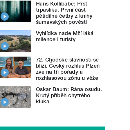
Hans Kollibabe: Prst
trpaslíka. První část
pětidílné četby z knihy
šumavských pověstí
Vyhlídka nade Mží láká
milence i turisty
72. Chodské slavnosti se
blíží. Český rozhlas Plzeň
zve na tři pořady a
rozhlasovou zónu u věže
Oskar Baum: Rána osudu.
Krutý příběh chytrého
kluka