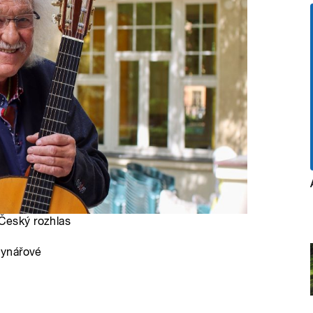
 Český rozhlas
Mynářové