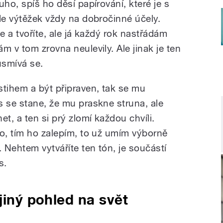
uho, spíš ho děsí papírování, které je s
de výtěžek vždy na dobročinné účely.
e a tvoříte, ale já každý rok nastřádám
m v tom zrovna neulevily. Ale jinak je ten
usmívá se.
stihem a být připraven, tak se mu
s se stane, že mu praskne struna, ale
, a ten si prý zlomí každou chvíli.
lo, tím ho zalepím, to už umím výborně
. Nehtem vytváříte ten tón, je součástí
s.
jiný pohled na svět