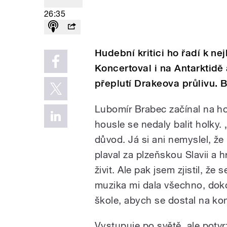
26:35
Hudební kritici ho řadí k ne
Koncertoval i na Antarktidě
přeplutí Drakeova průlivu. 
Lubomír Brabec začínal na hou
housle se nedaly balit holky.
důvod. Já si ani nemyslel, ž
plaval za plzeňskou Slavii a h
živit. Ale pak jsem zjistil, že
muzika mi dala všechno, dokon
škole, abych se dostal na kon
Vystupuje po světě, ale potv