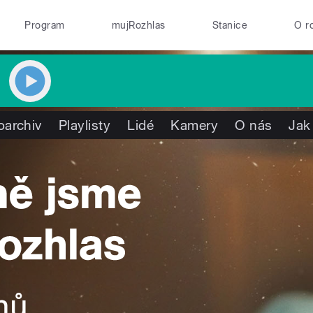
Program
mujRozhlas
Stanice
O r
oarchiv
Playlisty
Lidé
Kamery
O nás
Jak