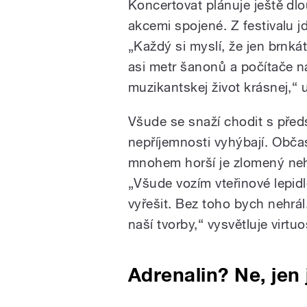
Koncertovat plánuje ještě dlo
akcemi spojené. Z festivalu j
„Každý si myslí, že jen brnkát
asi metr šanonů a počítače ná
muzikantskej život krásnej,“ 
Všude se snaží chodit s před
nepříjemnosti vyhýbají. Obča
mnohem horší je zlomený nehet
„Všude vozím vteřinové lepid
vyřešit. Bez toho bych nehrál
naší tvorby,“ vysvětluje virtuo
Adrenalin? Ne, jen 