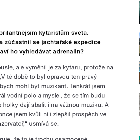
jbrilantnějším kytaristům světa.
 a zúčastnil se jachtařské expedice
Baví ho vyhledávat adrenalin?
sle, ale vyměnil je za kytaru, protože na
 „V té době to byl opravdu ten pravý
e bych mohl být muzikant. Tenkrát jsem
rál vodní polo a myslel, že se tím budu
 se holky dají sbalit i na vážnou muziku. A
ce jsem kvůli ní i zlepšil prospěch ve
zervatoř,“ usmívá se.
rzuje, že to je trochu osamocené