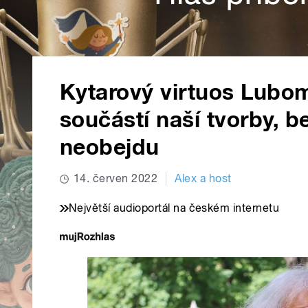
Kytarový virtuos Lubom
součástí naší tvorby, b
neobejdu
14. červen 2022
Alex a host
Největší audioportál na českém internetu