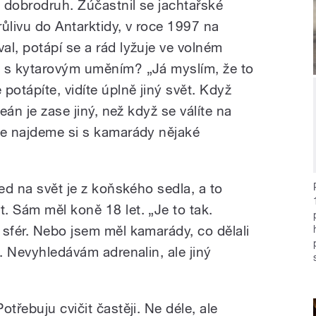
 dobrodruh. Zúčastnil se jachtařské
ůlivu do Antarktidy, v roce 1997 na
al, potápí se a rád lyžuje ve volném
y s kytarovým uměním? „Já myslím, že to
potápíte, vidíte úplně jiný svět. Když
ceán je zase jiný, než když se válíte na
le najdeme si s kamarády nějaké
led na svět je z koňského sedla, a to
. Sám měl koně 18 let. „Je to tak.
 sfér. Nebo jsem měl kamarády, co dělali
a. Nevyhledávám adrenalin, ale jiný
třebuju cvičit častěji. Ne déle, ale