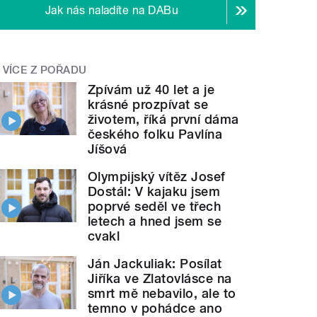
Jak nás naladíte na DABu
VÍCE Z POŘADU
Zpívám už 40 let a je
krásné prozpívat se
životem, říká první dáma
českého folku Pavlína
Jíšová
Olympijský vítěz Josef
Dostál: V kajaku jsem
poprvé seděl ve třech
letech a hned jsem se
cvakl
Ján Jackuliak: Posílat
Jiříka ve Zlatovlásce na
smrt mě nebavilo, ale to
temno v pohádce ano