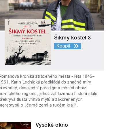
Šikmý kostel 3
Koupit
Románová kronika ztraceného města - léta 1945–
1961. Karin Lednická předkládá do značné míry
převratný, dosavadní paradigma měnící obraz
hornického regionu, jehož zahlazenou historii stále
překrývá tlustá vrstva mýtů a zakořeněných
stereotypů o „černé zemi a rudém kraji“.
Vysoké okno