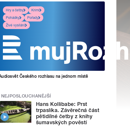
Hry a četby
Krimi
Pohádky
Pořady
Živé vysílání
Audiosvět Českého rozhlasu na jednom místě
NEJPOSLOUCHANĚJŠÍ
Hans Kollibabe: Prst
trpaslíka. Závěrečná část
pětidílné četby z knihy
šumavských pověstí