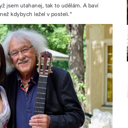
dyž jsem utahanej, tak to udělám. A baví
 než kdybych ležel v posteli.“