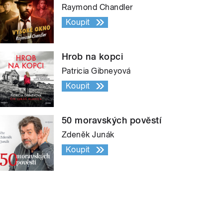
Raymond Chandler
Koupit
Hrob na kopci
Patricia Gibneyová
Koupit
50 moravských pověstí
Zdeněk Junák
Koupit