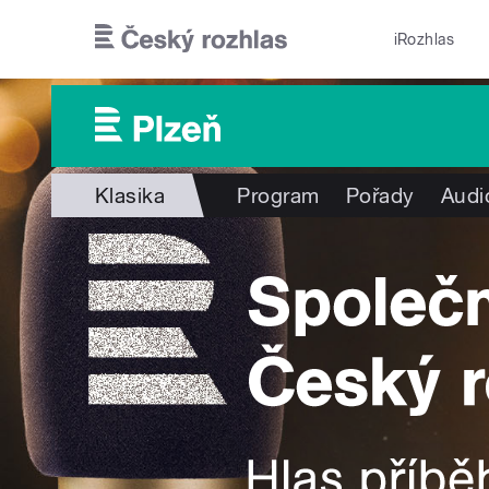
Přejít k hlavnímu obsahu
iRozhlas
Klasika
Program
Pořady
Audi