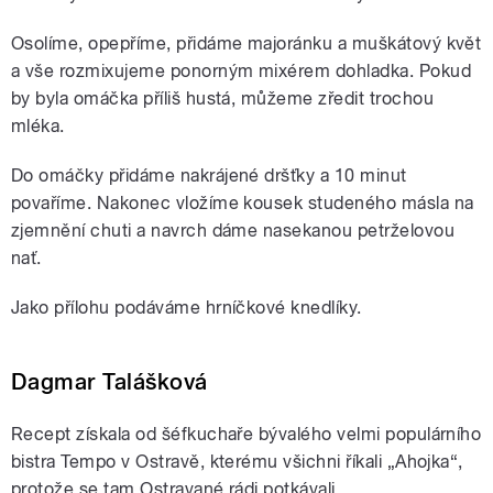
Osolíme, opepříme, přidáme majoránku a muškátový květ
a vše rozmixujeme ponorným mixérem dohladka. Pokud
by byla omáčka příliš hustá, můžeme zředit trochou
mléka.
Do omáčky přidáme nakrájené dršťky a 10 minut
povaříme. Nakonec vložíme kousek studeného másla na
zjemnění chuti a navrch dáme nasekanou petrželovou
nať.
Jako přílohu podáváme hrníčkové knedlíky.
Dagmar Talášková
Recept získala od šéfkuchaře bývalého velmi populárního
bistra Tempo v Ostravě, kterému všichni říkali „Ahojka“,
protože se tam Ostravané rádi potkávali.