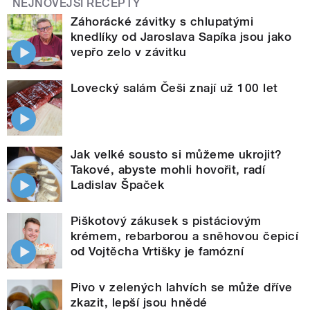
NEJNOVĚJŠÍ RECEPTY
Záhorácké závitky s chlupatými
knedlíky od Jaroslava Sapíka jsou jako
vepřo zelo v závitku
Lovecký salám Češi znají už 100 let
Jak velké sousto si můžeme ukrojit?
Takové, abyste mohli hovořit, radí
Ladislav Špaček
Piškotový zákusek s pistáciovým
krémem, rebarborou a sněhovou čepicí
od Vojtěcha Vrtišky je famózní
Pivo v zelených lahvích se může dříve
zkazit, lepší jsou hnědé