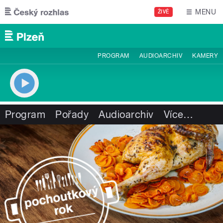
Přejít k hlavnímu obsahu
MENU
ŽIVĚ
PROGRAM
AUDIOARCHIV
KAMERY
Program
Pořady
Audioarchiv
Více
…