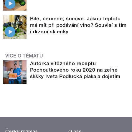
Bílé, červené, šumivé. Jakou teplotu
má mít při podávání víno? Souvisí s tím
i držení sklenky
VÍCE O TÉMATU
Autorka vítězného receptu
Pochoutkového roku 2020 na zelné
šlíšky Iveta Podlucká plakala dojetím
Český rozhlas
O nás