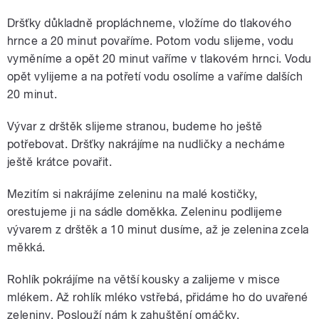
Dršťky důkladně propláchneme, vložíme do tlakového
hrnce a 20 minut povaříme. Potom vodu slijeme, vodu
vyměníme a opět 20 minut vaříme v tlakovém hrnci. Vodu
opět vylijeme a na potřetí vodu osolíme a vaříme dalších
20 minut.
Vývar z drštěk slijeme stranou, budeme ho ještě
potřebovat. Dršťky nakrájíme na nudličky a necháme
ještě krátce povařit.
Mezitím si nakrájíme zeleninu na malé kostičky,
orestujeme ji na sádle doměkka. Zeleninu podlijeme
vývarem z drštěk a 10 minut dusíme, až je zelenina zcela
měkká.
Rohlík pokrájíme na větší kousky a zalijeme v misce
mlékem. Až rohlík mléko vstřebá, přidáme ho do uvařené
zeleniny. Poslouží nám k zahuštění omáčky.