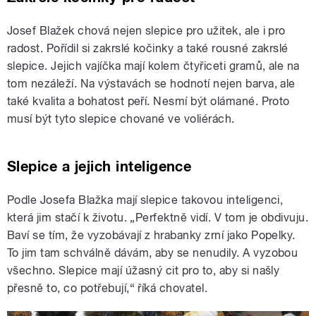
Josef Blažek chová nejen slepice pro užitek, ale i pro
radost. Pořídil si zakrslé kočinky a také rousné zakrslé
slepice. Jejich vajíčka mají kolem čtyřiceti gramů, ale na
tom nezáleží. Na výstavách se hodnotí nejen barva, ale
také kvalita a bohatost peří. Nesmí být olámané. Proto
musí být tyto slepice chované ve voliérách.
Slepice a jejich inteligence
Podle Josefa Blažka mají slepice takovou inteligenci,
která jim stačí k životu. „Perfektně vidí. V tom je obdivuju.
Baví se tím, že vyzobávají z hrabanky zrní jako Popelky.
To jim tam schválně dávám, aby se nenudily. A vyzobou
všechno. Slepice mají úžasný cit pro to, aby si našly
přesně to, co potřebují,“ říká chovatel.