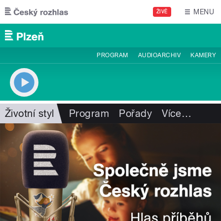
Přejít k hlavnímu obsahu
MENU
ŽIVĚ
PROGRAM
AUDIOARCHIV
KAMERY
Životní styl
Program
Pořady
Více
…