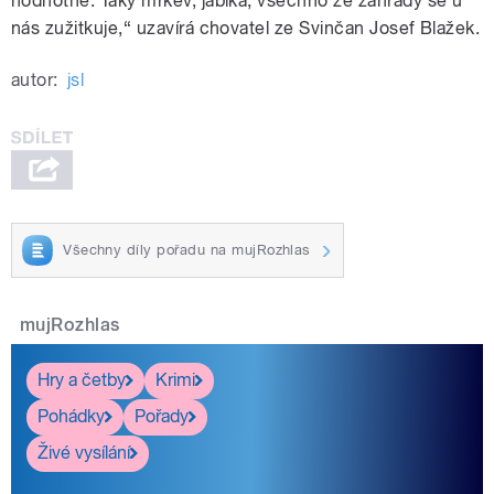
hodnotné. Taky mrkev, jablka, všechno ze zahrady se u
nás zužitkuje,“ uzavírá chovatel ze Svinčan Josef Blažek.
autor:
jsl
Všechny díly pořadu na mujRozhlas
mujRozhlas
Hry a četby
Krimi
Pohádky
Pořady
Živé vysílání