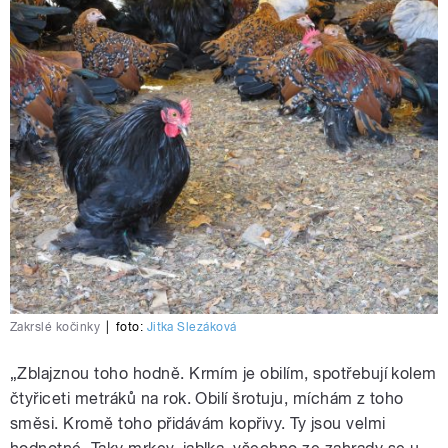
Zakrslé kočinky
|
foto:
Jitka Slezáková
„Zblajznou toho hodně. Krmím je obilím, spotřebují kolem
čtyřiceti metráků na rok. Obilí šrotuju, míchám z toho
směsi. Kromě toho přidávám kopřivy. Ty jsou velmi