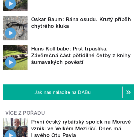
Oskar Baum: Rána osudu. Krutý příběh
chytrého kluka
Hans Kollibabe: Prst trpaslíka.
Závěrečná část pětidílné četby z knihy
šumavských pověstí
Jak nás naladíte na DABu
VÍCE Z POŘADU
První český rybářský spolek na Moravě
vznikl ve Velkém Meziříčí. Dnes má
i svého Otu Pavla