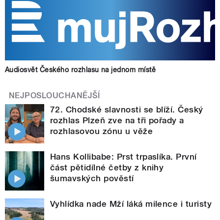
Audiosvět Českého rozhlasu na jednom místě
NEJPOSLOUCHANĚJŠÍ
72. Chodské slavnosti se blíží. Český
rozhlas Plzeň zve na tři pořady a
rozhlasovou zónu u věže
Hans Kollibabe: Prst trpaslíka. První
část pětidílné četby z knihy
šumavských pověstí
Vyhlídka nade Mží láká milence i turisty