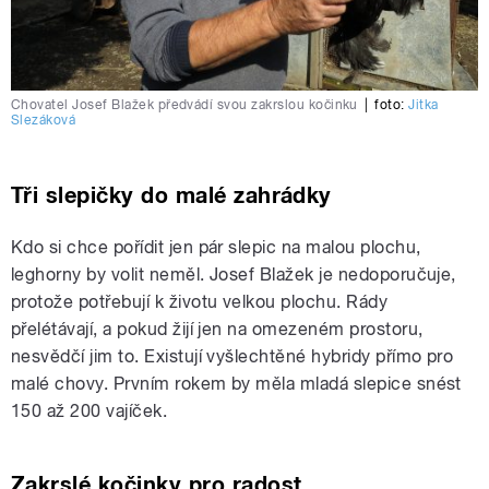
Chovatel Josef Blažek předvádí svou zakrslou kočinku
|
foto:
Jitka
Slezáková
Tři slepičky do malé zahrádky
Kdo si chce pořídit jen pár slepic na malou plochu,
leghorny by volit neměl. Josef Blažek je nedoporučuje,
protože potřebují k životu velkou plochu. Rády
přelétávají, a pokud žijí jen na omezeném prostoru,
nesvědčí jim to. Existují vyšlechtěné hybridy přímo pro
malé chovy. Prvním rokem by měla mladá slepice snést
150 až 200 vajíček.
Zakrslé kočinky pro radost