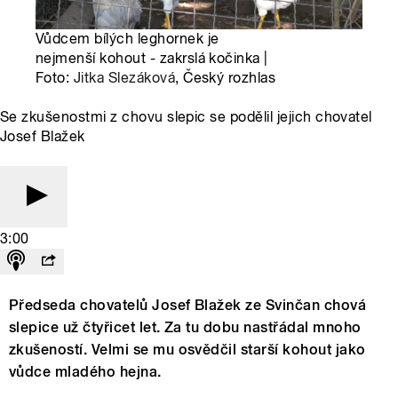
Vůdcem bílých leghornek je
nejmenší kohout - zakrslá kočinka |
Foto:
Jitka Slezáková
, Český rozhlas
Se zkušenostmi z chovu slepic se podělil jejich chovatel
Josef Blažek
3:00
Předseda chovatelů Josef Blažek ze Svinčan chová
slepice už čtyřicet let. Za tu dobu nastřádal mnoho
zkušeností. Velmi se mu osvědčil starší kohout jako
vůdce mladého hejna.