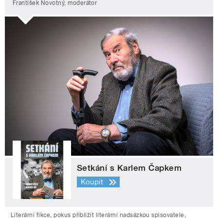
František Novotný, moderátor
Setkání s Karlem Čapkem
Koupit
Literární fikce, pokus přiblížit literární nadsázkou spisovatele,