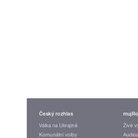
Český rozhlas
mujRo
Válka na Ukrajině
Živé v
Komunální volby
Audioa