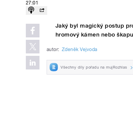
27:01
Jaký byl magický postup pr
hromový kámen nebo škapu
autor:
Zdeněk Vejvoda
Všechny díly pořadu na mujRozhlas