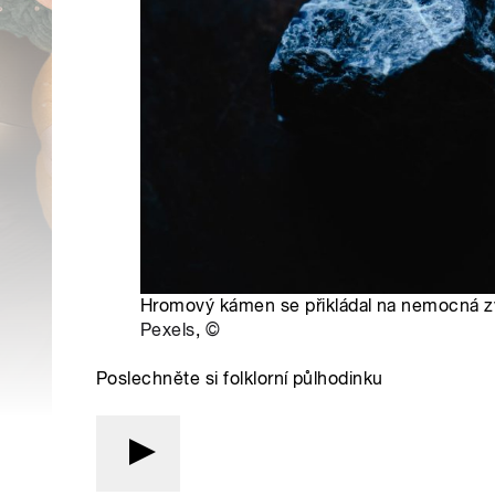
Hromový kámen se přikládal na nemocná zví
Pexels
,
©
Poslechněte si folklorní půlhodinku