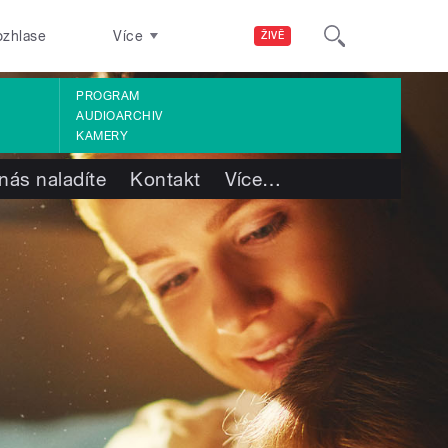
ozhlase
Více
ŽIVĚ
PROGRAM
AUDIOARCHIV
KAMERY
nás naladíte
Kontakt
Více
…