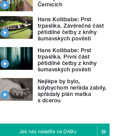
Černicích
Hans Kollibabe: Prst
trpaslíka. Závěrečná část
pětidílné četby z knihy
šumavských pověstí
Hans Kollibabe: Prst
trpaslíka. První část
pětidílné četby z knihy
šumavských pověstí
Nejlépe by bylo,
kdybychom neřáda zabily,
spřádaly plán matka
s dcerou
Jak nás naladíte na DABu