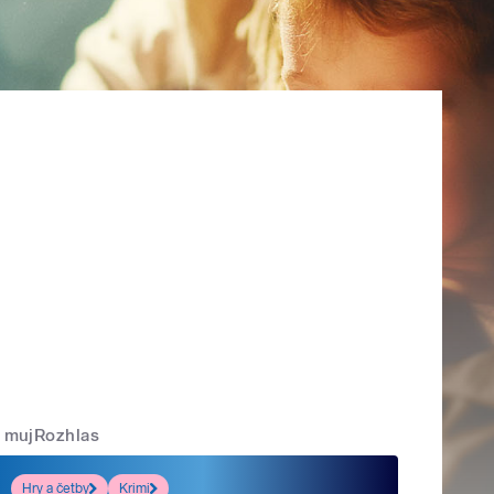
mujRozhlas
Hry a četby
Krimi