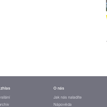
zhlas
O nás
ysílání
Jak nás naladíte
rchiv
Nápověda