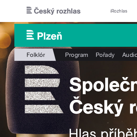
Přejít k hlavnímu obsahu
iRozhlas
Folklór
Program
Pořady
Audio