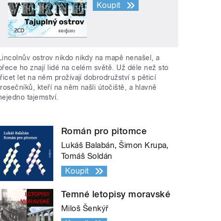
Koupit
Lincolnův ostrov nikdo nikdy na mapě nenašel, a
přece ho znají lidé na celém světě. Už déle než sto
třicet let na něm prožívají dobrodružství s pěticí
trosečníků, kteří na něm našli útočiště, a hlavně
nejedno tajemství.
Román pro pitomce
Lukáš Balabán, Šimon Krupa,
Tomáš Soldán
Koupit
Temné letopisy moravské
Miloš Šenkýř