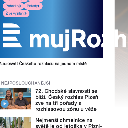
Pohádky
Pořady
Živé vysílání
Audiosvět Českého rozhlasu na jednom místě
NEJPOSLOUCHANĚJŠÍ
72. Chodské slavnosti se
blíží. Český rozhlas Plzeň
zve na tři pořady a
rozhlasovou zónu u věže
Nejmenší chmelnice na
světě je od letoška v Plzni-