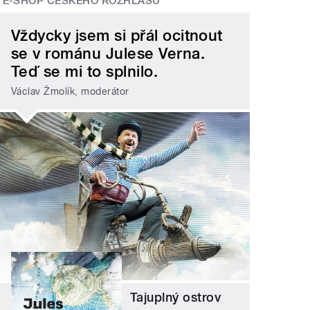
E-SHOP ČESKÉHO ROZHLASU
Vždycky jsem si přál ocitnout
se v románu Julese Verna.
Teď se mi to splnilo.
Václav Žmolík, moderátor
Tajuplný ostrov