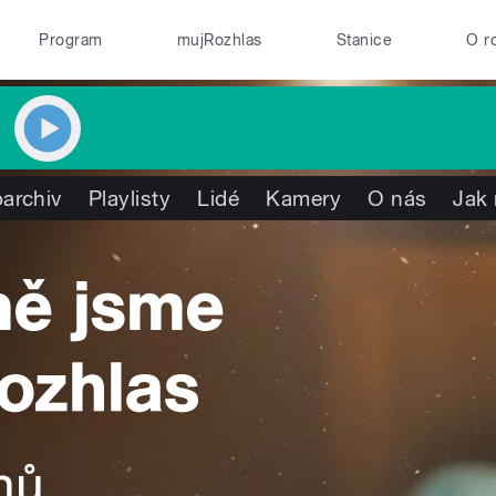
Program
mujRozhlas
Stanice
O r
archiv
Playlisty
Lidé
Kamery
O nás
Jak 