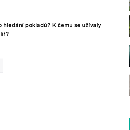
o hledání pokladů? K čemu se užívaly
líř?