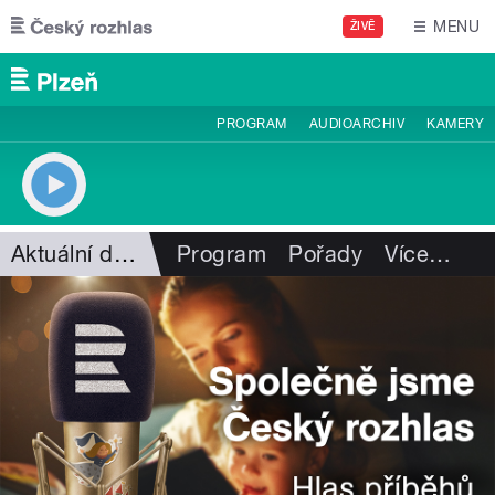
Přejít k hlavnímu obsahu
MENU
ŽIVĚ
PROGRAM
AUDIOARCHIV
KAMERY
Aktuální dění
Program
Pořady
Více
…