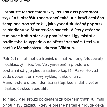
foto:
Michal Jurman
Fotbalisté Manchesteru City jsou na obří pozornost
zvyklí a ti plzeňští koneckonců také. Ale hráči českého
šampiona poprvé zažili, jak vypadá skutečný poprask
na stadionu ve Štruncových sadech. V úterý večer se
tam bude hrát historicky první zápas Ligy mistrů a
podle toho to vypadalo na předzápasovém tréninku
hostů z Manchesteru i domácí Viktorie.
Patnáct minut mohou trénink snímat kamery, fotoaparáty
i rozhlasový mikrofon. Ve vymezeném prostoru u
postranní čáry je plno, a zatímco kapitán Pavel Horváth
vede úvodní tréninkový výklus, funkcionáři z
Manchesteru u těch domácí zjišťují, kde si dát k večeři
nějakou českou specialitu.
To hráči, kteří krouží po deštěm zkropeném trávníku, mají
plnou hlavu zážitku, který je přesně na téhle hroudě čeká