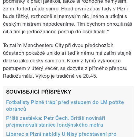
podmínky k práci jakékoli, takže si rozhodně nemyslím,
že mi to teď půjde samo. Hned první zápas tady v Plzni
bude těžký, rozhodně si nemyslím nic jiného a utkání s
českým mistrem nepodceníme. Tím bychom ohrozili náš
cíl a tím je jednoznačně postup do osmifinále.“
To zatím Manchesteru City při dvou předchozích
účastech pokaždé uniklo a i teď k němu má zatím stejně
daleko jako český šampion. Který z týmů vykročí za
postupem v úterý večer, se dozvíte z přímého přenosu
Radiožurnálu. Výkop je tradičně ve 20.45.
SOUVISEJÍCÍ PŘÍSPĚVKY
Fotbalisty Plzně trápí před vstupem do LM potíže
obránců
Příští zastávka: Petr Čech. Britští novináři
přejmenovali stanice londýnského metra
Liberec s Plzní nabídly U Nisy představení pro