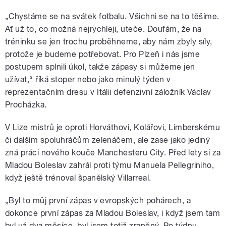
„Chystáme se na svátek fotbalu. Všichni se na to těšíme.
Ať už to, co možná nejrychleji, uteče. Doufám, že na
tréninku se jen trochu proběhneme, aby nám zbyly síly,
protože je budeme potřebovat. Pro Plzeň i nás jsme
postupem splnili úkol, takže zápasy si můžeme jen
užívat,“ říká stoper nebo jako minulý týden v
reprezentačním dresu v Itálii defenzivní záložník Václav
Procházka.
V Lize mistrů je oproti Horváthovi, Kolářovi, Limberskému
či dalším spoluhráčům zelenáčem, ale zase jako jediný
zná práci nového kouče Manchesteru City. Před lety si za
Mladou Boleslav zahrál proti týmu Manuela Pellegriniho,
když ještě trénoval španělský Villarreal.
„Byl to můj první zápas v evropských pohárech, a
dokonce první zápas za Mladou Boleslav, i když jsem tam
byl už dva měsíce, byl jsem totiž zraněný. Po týdnu