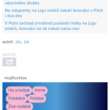
náročného diváka
Na vstupenky na Ligu mistrů čekali fanoušci v Plzni
i dva dny
V Plzni začínají prodávat poslední lístky na Ligu
mistrů, fanoušci na ně čekali celou noc
autoři:
jkb
,
jbk
mujRozhlas
Hry a četby
Krimi
Pohádky
Pořady
Živé vysílání