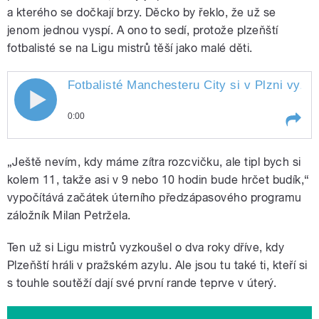
a kterého se dočkají brzy. Děcko by řeklo, že už se
jenom jednou vyspí. A ono to sedí, protože plzeňští
fotbalisté se na Ligu mistrů těší jako malé děti.
Fotbalisté Manchesteru City si v Plzni vyz
0:00
Play /
tréninku
Fotbalisté Manchesteru City si v
„Ještě nevím, kdy máme zítra rozcvičku, ale tipl bych si
Plzni vyzkoušeli trávník na
předzápasovém
kolem 11, takže asi v 9 nebo 10 hodin bude hrčet budík,“
vypočítává začátek úterního předzápasového programu
záložník Milan Petržela.
Ten už si Ligu mistrů vyzkoušel o dva roky dříve, kdy
Plzeňští hráli v pražském azylu. Ale jsou tu také ti, kteří si
s touhle soutěží dají své první rande teprve v úterý.
pause