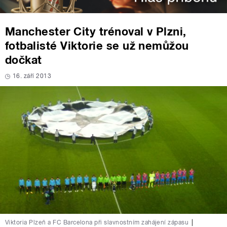
Manchester City trénoval v Plzni,
fotbalisté Viktorie se už nemůžou
dočkat
16. září 2013
Viktoria Plzeň a FC Barcelona při slavnostním zahájení zápasu
|