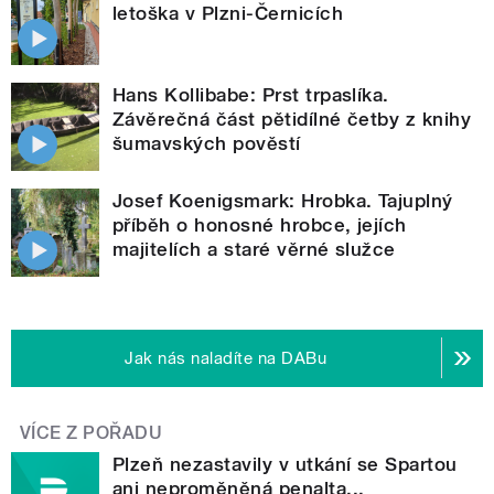
letoška v Plzni-Černicích
Hans Kollibabe: Prst trpaslíka.
Závěrečná část pětidílné četby z knihy
šumavských pověstí
Josef Koenigsmark: Hrobka. Tajuplný
příběh o honosné hrobce, jejích
majitelích a staré věrné služce
Jak nás naladíte na DABu
VÍCE Z POŘADU
Plzeň nezastavily v utkání se Spartou
ani neproměněná penalta...