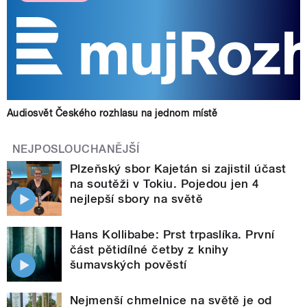
Audiosvět Českého rozhlasu na jednom místě
NEJPOSLOUCHANĚJŠÍ
Plzeňský sbor Kajetán si zajistil účast
na soutěži v Tokiu. Pojedou jen 4
nejlepší sbory na světě
Hans Kollibabe: Prst trpaslíka. První
část pětidílné četby z knihy
šumavských pověstí
Nejmenší chmelnice na světě je od