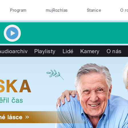
Program
mujRozhlas
Stanice
O r
Audioarchiv
Playlisty
Lidé
Kamery
O nás