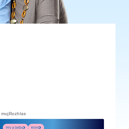
mujRozhlas
Hry a četby
Krimi