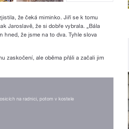
jistila, že čeká miminko. Jiří se k tomu
 tak Jaroslavě, že si dobře vybrala. „Bála
on hned, že jsme na to dva. Tyhle slova
chu zaskočení, ale oběma přáli a začali jim
sicích na radnici, potom v kostele