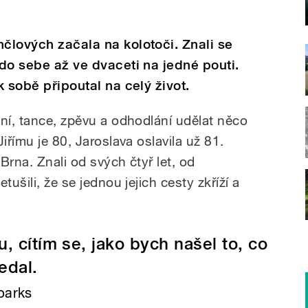
nčlových začala na kolotoči. Znali se
 do sebe až ve dvaceti na jedné pouti.
k sobě připoutal na celý život.
ění, tance, zpěvu a odhodlání udělat něco
iřímu je 80, Jaroslava oslavila už 81.
 Brna. Znali od svých čtyř let, od
tušili, že se jednou jejich cesty zkříží a
, cítím se, jako bych našel to, co
edal.
parks