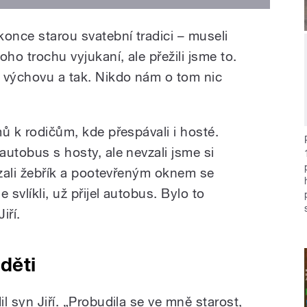
once starou svatební tradici – museli
toho trochu vyjukaní, ale přežili jsme to.
 výchovu a tak. Nikdo nám o tom nic
mů k rodičům, kde přespávali i hosté.
autobus s hosty, ale nevzali jsme si
 vzali žebřík a pootevřeným oknem se
e svlíkli, už přijel autobus. Bylo to
iří.
 děti
il syn Jiří. „Probudila se ve mně starost,