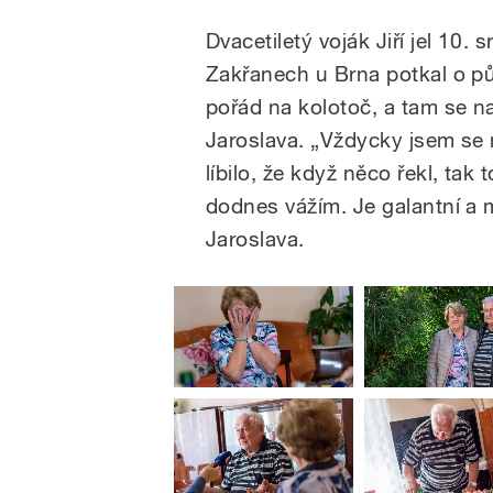
Dvacetiletý voják Jiří jel 10
Zakřanech u Brna potkal o půl
pořád na kolotoč, a tam se na
Jaroslava. „Vždycky jsem se na
líbilo, že když něco řekl, tak t
dodnes vážím. Je galantní a m
Jaroslava.