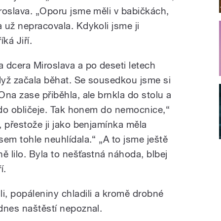
aroslava. „Oporu jsme měli v babičkách,
a už nepracovala. Kdykoli jsme ji
ká Jiří.
a dcera Miroslava a po deseti letech
když začala běhat. Se sousedkou jsme si
Ona zase přiběhla, ale brnkla do stolu a
lo do obličeje. Tak honem do nemocnice,“
a, přestože ji jako benjamínka měla
jsem tohle neuhlídala.“ „A to jsme ještě
ě lilo. Byla to nešťastná náhoda, blbej
í.
, popáleniny chladili a kromě drobné
 dnes naštěstí nepoznal.