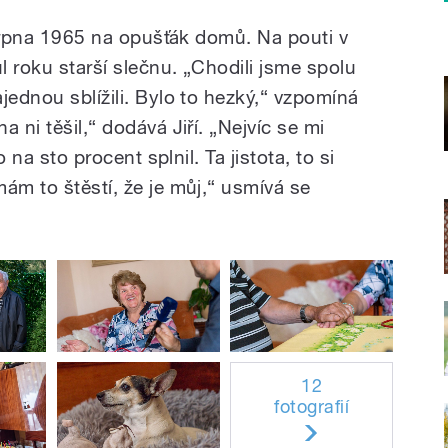
. srpna 1965 na opušťák domů. Na pouti v
 roku starší slečnu. „Chodili jsme spolu
jednou sblížili. Bylo to hezký,“ vzpomíná
 ni těšil,“ dodává Jiří. „Nejvíc se mi
o na sto procent splnil. Ta jistota, to si
ám to štěstí, že je můj,“ usmívá se
12
fotografií