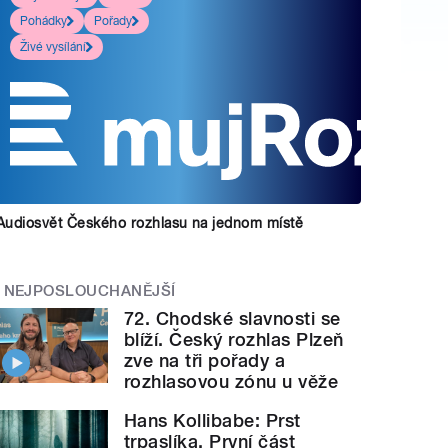
Pohádky
Pořady
Živé vysílání
Audiosvět Českého rozhlasu na jednom místě
NEJPOSLOUCHANĚJŠÍ
72. Chodské slavnosti se
blíží. Český rozhlas Plzeň
zve na tři pořady a
rozhlasovou zónu u věže
Hans Kollibabe: Prst
trpaslíka. První část