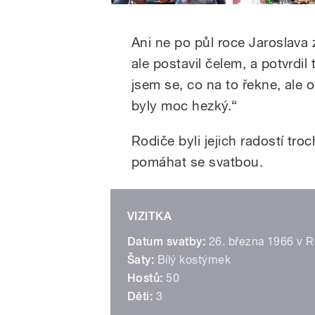
Ani ne po půl roce Jaroslava z
ale postavil čelem, a potvrdil
jsem se, co na to řekne, ale 
byly moc hezký.“
Rodiče byli jejich radostí tro
pomáhat se svatbou.
VIZITKA
Datum svatby:
26. března 1966 v Ro
Šaty:
Bílý kostýmek
Hostů:
50
Děti:
3