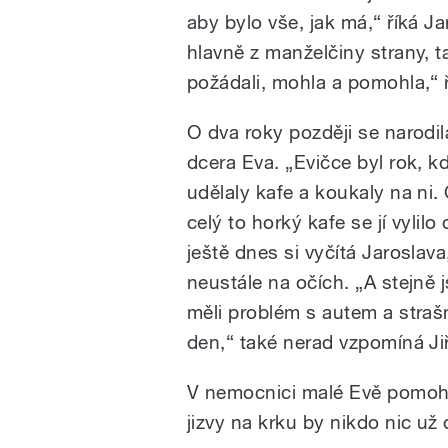
aby bylo vše, jak má,“ říká J
hlavně z manželčiny strany, t
požádali, mohla a pomohla,“ ří
O dva roky později se narodil
dcera Eva. „Evičce byl rok, 
udělaly kafe a koukaly na ni. 
celý to horký kafe se jí vyli
ještě dnes si vyčítá Jaroslav
neustále na očích. „A stejně 
měli problém s autem a strašn
den,“ také nerad vzpomíná Jiř
V nemocnici malé Evě pomohli
jizvy na krku by nikdo nic už