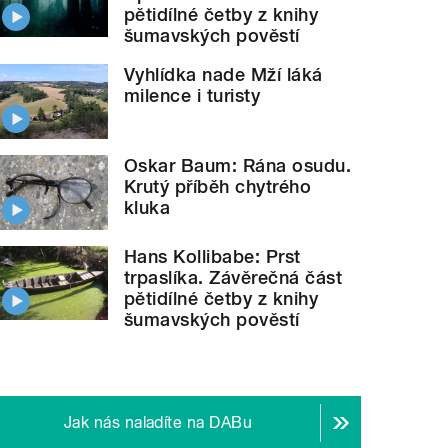
pětidílné četby z knihy
šumavských pověstí
Vyhlídka nade Mží láká
milence i turisty
Oskar Baum: Rána osudu.
Krutý příběh chytrého
kluka
Hans Kollibabe: Prst
trpaslíka. Závěrečná část
pětidílné četby z knihy
šumavských pověstí
Jak nás naladíte na DABu