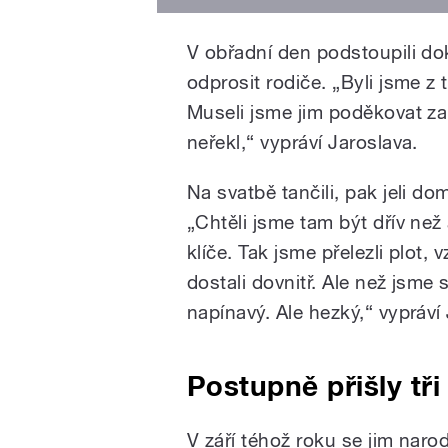
V obřadní den podstoupili dok
odprosit rodiče. „Byli jsme z 
Museli jsme jim poděkovat za
neřekl,“ vypráví Jaroslava.
Na svatbě tančili, pak jeli do
„Chtěli jsme tam být dřív než 
klíče. Tak jsme přelezli plot,
dostali dovnitř. Ale než jsme s
napínavý. Ale hezký,“ vypráví J
Postupně přišly tři
V září téhož roku se jim narod