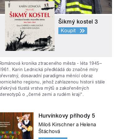
Šikmý kostel 3
Koupit
Románová kronika ztraceného města - léta 1945–
1961. Karin Lednická předkládá do značné míry
převratný, dosavadní paradigma měnící obraz
hornického regionu, jehož zahlazenou historii stále
překrývá tlustá vrstva mýtů a zakořeněných
stereotypů o „černé zemi a rudém kraji“.
Hurvínkovy příhody 5
Miloš Kirschner a Helena
Štáchová