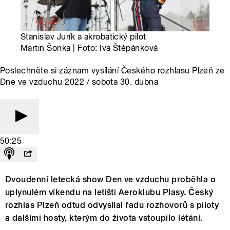
Stanislav Jurík a akrobatický pilot
Martin Šonka | Foto: Iva Štěpánková
Poslechněte si záznam vysílání Českého rozhlasu Plzeň ze
Dne ve vzduchu 2022 / sobota 30. dubna
50:25
Dvoudenní letecká show Den ve vzduchu proběhla o
uplynulém víkendu na letišti Aeroklubu Plasy. Český
rozhlas Plzeň odtud odvysílal řadu rozhovorů s piloty
a dalšími hosty, kterým do života vstoupilo létání.