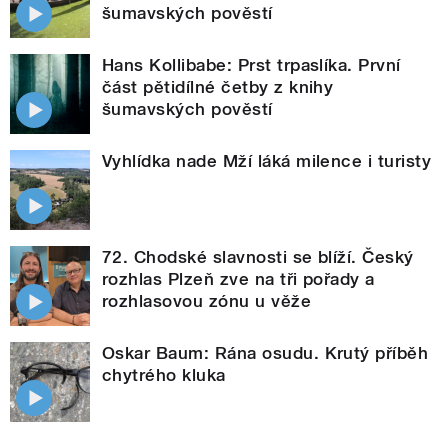
šumavských pověstí
Hans Kollibabe: Prst trpaslíka. První
část pětidílné četby z knihy
šumavských pověstí
Vyhlídka nade Mží láká milence i turisty
72. Chodské slavnosti se blíží. Český
rozhlas Plzeň zve na tři pořady a
rozhlasovou zónu u věže
Oskar Baum: Rána osudu. Krutý příběh
chytrého kluka