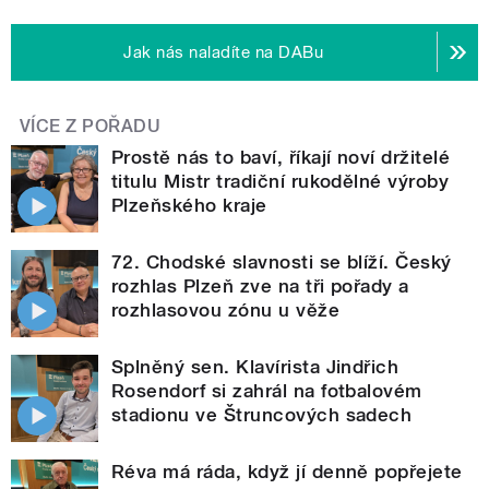
Jak nás naladíte na DABu
VÍCE Z POŘADU
Prostě nás to baví, říkají noví držitelé
titulu Mistr tradiční rukodělné výroby
Plzeňského kraje
72. Chodské slavnosti se blíží. Český
rozhlas Plzeň zve na tři pořady a
rozhlasovou zónu u věže
Splněný sen. Klavírista Jindřich
Rosendorf si zahrál na fotbalovém
stadionu ve Štruncových sadech
Réva má ráda, když jí denně popřejete