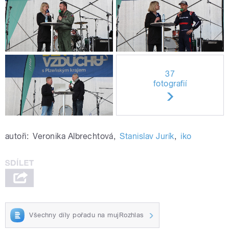
37
fotografií
autoři:
Veronika Albrechtová
,
Stanislav Jurík
,
iko
Všechny díly pořadu na mujRozhlas