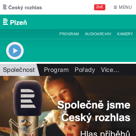
Přejít k hlavnímu obsahu
MENU
ŽIVĚ
PROGRAM
AUDIOARCHIV
KAMERY
Společnost
Program
Pořady
Více
…