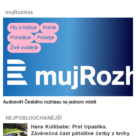
mujRozhlas
Hry a četby
Krimi
Pohádky
Pořady
Živé vysílání
Audiosvět Českého rozhlasu na jednom místě
NEJPOSLOUCHANĚJŠÍ
Hans Kollibabe: Prst trpaslíka.
Závěrečná část pětidílné četby z knihy