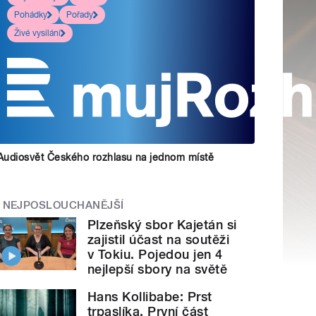
Pohádky
Pořady
Živé vysílání
Audiosvět Českého rozhlasu na jednom místě
NEJPOSLOUCHANĚJŠÍ
Plzeňský sbor Kajetán si
zajistil účast na soutěži
v Tokiu. Pojedou jen 4
nejlepší sbory na světě
Hans Kollibabe: Prst
trpaslíka. První část