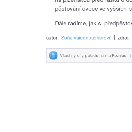
pěstování ovoce ve vyšších 
Dále radíme, jak si předpěstov
autor:
Soňa Vaicenbacherová
|
zdroj:
Všechny díly pořadu na mujRozhlas