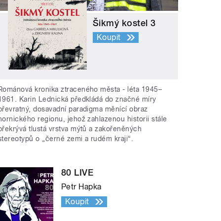
Šikmý kostel 3
Koupit
Románová kronika ztraceného města - léta 1945–
1961. Karin Lednická předkládá do značné míry
převratný, dosavadní paradigma měnící obraz
hornického regionu, jehož zahlazenou historii stále
překrývá tlustá vrstva mýtů a zakořeněných
stereotypů o „černé zemi a rudém kraji“.
80 LIVE
Petr Hapka
Koupit