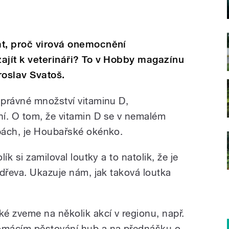
at, proč virová onemocnění
ajít k veterináři? To v Hobby magazínu
roslav Svatoš.
právné množství vitaminu D,
. O tom, že vitamin D se v nemalém
bách, je Houbařské okénko.
ík si zamiloval loutky a to natolik, že je
 dřeva. Ukazuje nám, jak taková loutka
é zveme na několik akcí v regionu, např.
omácím pěstování hub a na přednášku o