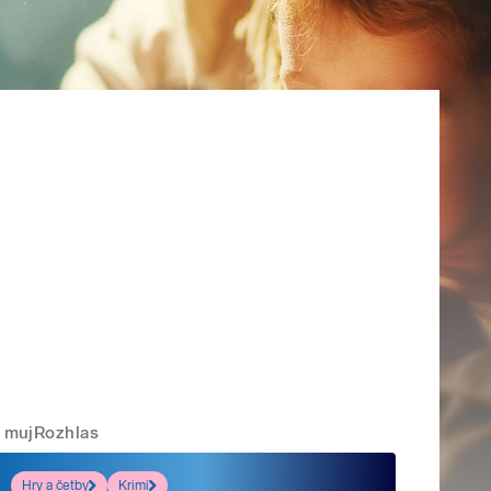
mujRozhlas
Hry a četby
Krimi