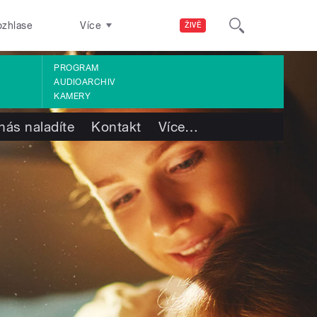
ozhlase
Více
ŽIVĚ
PROGRAM
AUDIOARCHIV
KAMERY
nás naladíte
Kontakt
Více
…