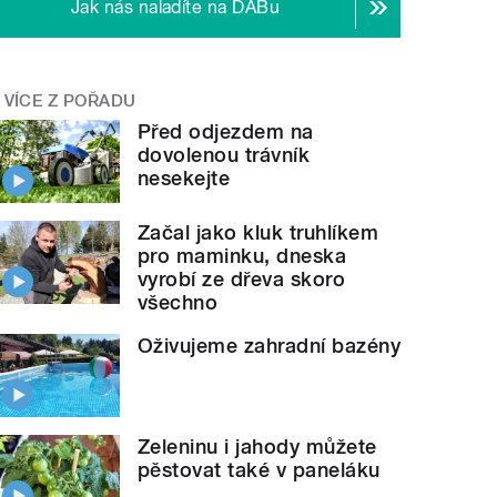
Jak nás naladíte na DABu
VÍCE Z POŘADU
Před odjezdem na
dovolenou trávník
nesekejte
Začal jako kluk truhlíkem
pro maminku, dneska
vyrobí ze dřeva skoro
všechno
Oživujeme zahradní bazény
Zeleninu i jahody můžete
pěstovat také v paneláku