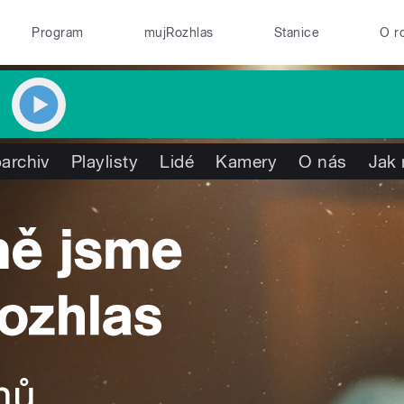
Program
mujRozhlas
Stanice
O r
archiv
Playlisty
Lidé
Kamery
O nás
Jak 