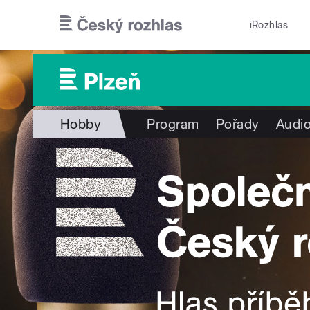
Přejít k hlavnímu obsahu
iRozhlas
Hobby
Program
Pořady
Audio