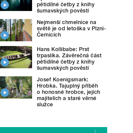
pětidílné četby z knihy
šumavských pověstí
Nejmenší chmelnice na
světě je od letoška v Plzni-
Černicích
Hans Kollibabe: Prst
trpaslíka. Závěrečná část
pětidílné četby z knihy
šumavských pověstí
Josef Koenigsmark:
Hrobka. Tajuplný příběh
o honosné hrobce, jejích
majitelích a staré věrné
služce