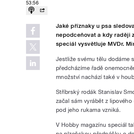
53:56
Jaké příznaky u psa sledov
nepodceňovat a kdy raději z
speciál vysvětluje MVDr. Mi
Jestliže svému tělu dodáme s
předcházíme řadě onemocnění
množství nachází také v hou
Stříbrský rodák Stanislav Smol
začal sám vyrábět z lipového
pod jeho rukama vzniká.
V Hobby magazínu speciál tak
na plzeňskou přednášku o d