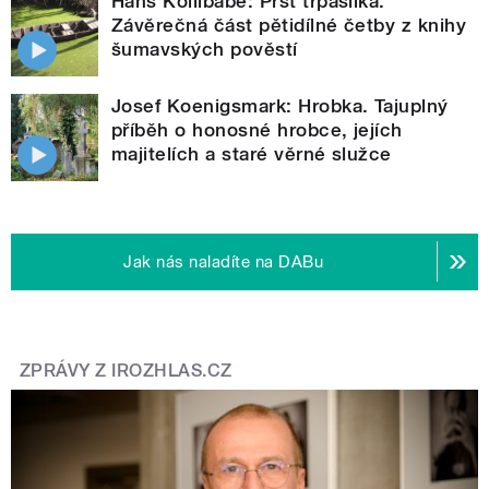
Hans Kollibabe: Prst trpaslíka.
Závěrečná část pětidílné četby z knihy
šumavských pověstí
Josef Koenigsmark: Hrobka. Tajuplný
příběh o honosné hrobce, jejích
majitelích a staré věrné služce
Jak nás naladíte na DABu
ZPRÁVY Z IROZHLAS.CZ