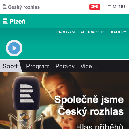
Přejít k hlavnímu obsahu
MENU
ŽIVĚ
PROGRAM
AUDIOARCHIV
KAMERY
Sport
Program
Pořady
Více
…