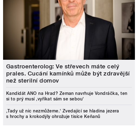
Gastroenterolog: Ve střevech máte celý
prales. Cucání kamínků může být zdravější
než sterilní domov
Kandidát ANO na Hrad? Zeman navrhuje Vondráčka, ten
si to prý musí ‚vyříkat sám se sebou‘
‚Tady už nic nezmůžeme.‘ Zvedající se hladina jezera
s hrochy a krokodýly ohrožuje tisíce Keňanů