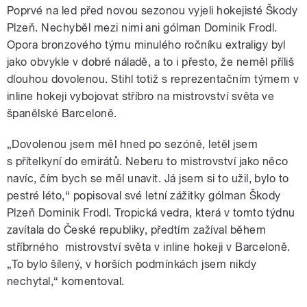
Poprvé na led před novou sezonou vyjeli hokejisté Škody
Plzeň. Nechyběl mezi nimi ani gólman Dominik Frodl.
Opora bronzového týmu minulého ročníku extraligy byl
jako obvykle v dobré náladě, a to i přesto, že neměl příliš
dlouhou dovolenou. Stihl totiž s reprezentačním týmem v
inline hokeji vybojovat stříbro na mistrovství světa ve
španělské Barceloně.
„Dovolenou jsem měl hned po sezóně, letěl jsem
s přítelkyní do emirátů. Neberu to mistrovství jako něco
navíc, čím bych se měl unavit. Já jsem si to užil, bylo to
pestré léto,“ popisoval své letní zážitky gólman Škody
Plzeň Dominik Frodl. Tropická vedra, která v tomto týdnu
zavítala do České republiky, předtím zažíval během
stříbrného mistrovství světa v inline hokeji v Barceloně.
„To bylo šílený, v horších podmínkách jsem nikdy
nechytal,“ komentoval.