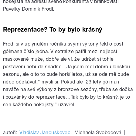
hokejista na adresu svého konkurenta v brankovišti
Pavelky Dominik Frodl.
Reprezentace? To by bylo krásný
Frodl si v uplynulém ročníku svými výkony řekl o post
gólmana číslo jedna. V extralize patřil mezi nejlepší
maskované muže, dobře ale ví, že udržet si tohle
postavení nebude snadné. „Já jsem měl dobrou loňskou
sezonu, ale o to to bude horší letos, už se ode mě bude
něco očekávat,“ myslí si. Pokud ale 23 letý gólman
naváže na své výkony z bronzové sezóny, třeba se dočká
i pozvánky do reprezentace. „Tak bylo by to krásný, je to
sen každého hokejisty,“ uzavřel.
autoři:
Vladislav Janouškovec
,
Michaela Svobodová
|