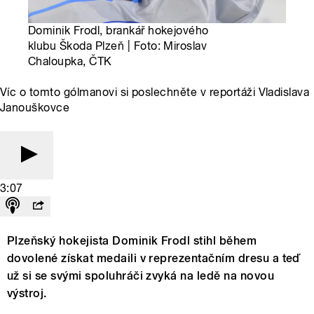
Dominik Frodl, brankář hokejového
klubu Škoda Plzeň | Foto: Miroslav
Chaloupka, ČTK
Víc o tomto gólmanovi si poslechněte v reportáži Vladislava
Janouškovce
3:07
Plzeňský hokejista Dominik Frodl stihl během
dovolené získat medaili v reprezentačním dresu a teď
už si se svými spoluhráči zvyká na ledě na novou
výstroj.