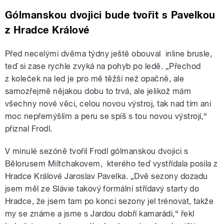
Gólmanskou dvojici bude tvořit s Pavelkou
z Hradce Králové
Před necelými dvěma týdny ještě obouval inline brusle,
teď si zase rychle zvyká na pohyb po ledě. „Přechod
z koleček na led je pro mě těžší než opačně, ale
samozřejmě nějakou dobu to trvá, ale jelikož mám
všechny nové věci, celou novou výstroj, tak nad tím ani
moc nepřemýšlím a peru se spíš s tou novou výstrojí,“
přiznal Frodl.
V minulé sezóně tvořil Frodl gólmanskou dvojici s
Bělorusem Miltchakovem, kterého teď vystřídala posila z
Hradce Králové Jaroslav Pavelka. „Dvě sezony dozadu
jsem měl ze Slávie takový formální střídavý starty do
Hradce, že jsem tam po konci sezony jel trénovat, takže
my se známe a jsme s Jardou dobří kamarádi,“ řekl