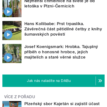
Nejmenší chmelnice na světě je od
letoška v Plzni-Černicích
Hans Kollibabe: Prst trpaslíka.
Závěrečná část pětidílné četby z knihy
šumavských pověstí
Josef Koenigsmark: Hrobka. Tajuplný
příběh o honosné hrobce, jejích
majitelích a staré věrné služce
Jak nás naladíte na DABu
VÍCE Z POŘADU
Plzeňský sbor Kajetán si zajistil účast