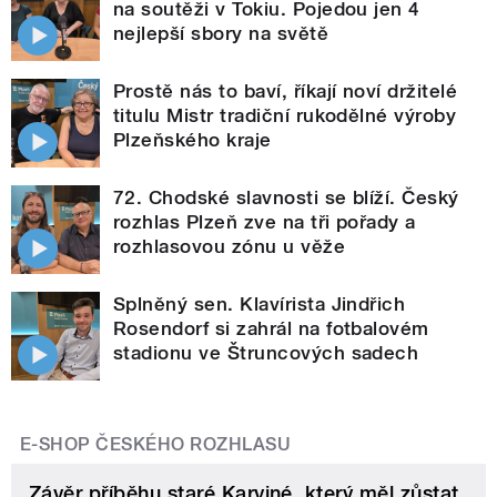
na soutěži v Tokiu. Pojedou jen 4
nejlepší sbory na světě
Prostě nás to baví, říkají noví držitelé
titulu Mistr tradiční rukodělné výroby
Plzeňského kraje
72. Chodské slavnosti se blíží. Český
rozhlas Plzeň zve na tři pořady a
rozhlasovou zónu u věže
Splněný sen. Klavírista Jindřich
Rosendorf si zahrál na fotbalovém
stadionu ve Štruncových sadech
E-SHOP ČESKÉHO ROZHLASU
Závěr příběhu staré Karviné, který měl zůstat