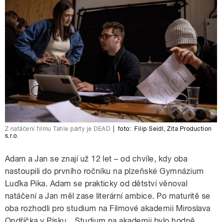
Z natáčení filmu Tahle párty je DEAD
|
foto:
Filip Seidl
,
Zita Production
s.r.o.
Adam a Jan se znají už 12 let – od chvíle, kdy oba
nastoupili do prvního ročníku na plzeňské Gymnázium
Luďka Pika. Adam se prakticky od dětství věnoval
natáčení a Jan měl zase literární ambice. Po maturitě se
oba rozhodli pro studium na Filmové akademii Miroslava
Ondříčka v Písku. „Studium na akademii bylo hodně