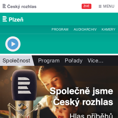
Přejít k hlavnímu obsahu
MENU
ŽIVĚ
PROGRAM
AUDIOARCHIV
KAMERY
Společnost
Program
Pořady
Více
…