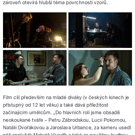
zároveň otevírá hlubší téma povrchnosti vzorů.
Film cílí především na mladé diváky (v českých kinech je
přístupný od 12 let věku) a také dává příležitost
začínajícím umělcům. „Do hlavních rolí jsme obsadili
neokoukané tváře – Petru Zábrodskou, Lucii Pokornou,
Natálii Dvořákovou a Jaroslava Urbance, za kameru usedl