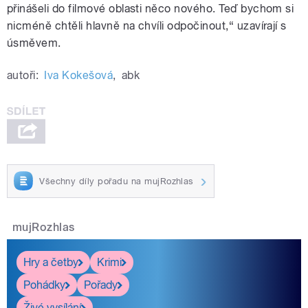
přinášeli do filmové oblasti něco nového. Teď bychom si
nicméně chtěli hlavně na chvíli odpočinout,“ uzavírají s
úsměvem.
autoři:
Iva Kokešová
,
abk
Všechny díly pořadu na mujRozhlas
mujRozhlas
Hry a četby
Krimi
Pohádky
Pořady
Živé vysílání