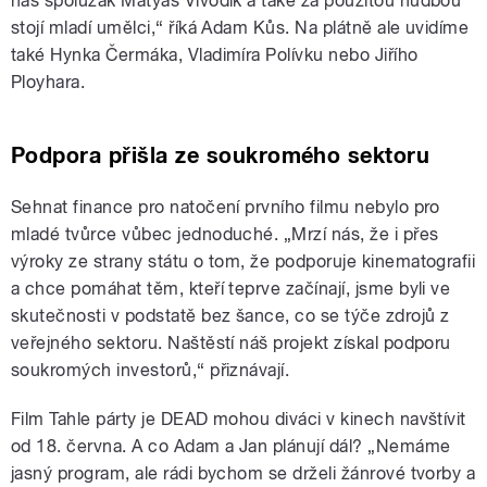
náš spolužák Matyáš Vivodík a také za použitou hudbou
stojí mladí umělci,“ říká Adam Kůs. Na plátně ale uvidíme
také Hynka Čermáka, Vladimíra Polívku nebo Jiřího
Ployhara.
Podpora přišla ze soukromého sektoru
Sehnat finance pro natočení prvního filmu nebylo pro
mladé tvůrce vůbec jednoduché. „Mrzí nás, že i přes
výroky ze strany státu o tom, že podporuje kinematografii
a chce pomáhat těm, kteří teprve začínají, jsme byli ve
skutečnosti v podstatě bez šance, co se týče zdrojů z
veřejného sektoru. Naštěstí náš projekt získal podporu
soukromých investorů,“ přiznávají.
Film Tahle párty je DEAD mohou diváci v kinech navštívit
od 18. června. A co Adam a Jan plánují dál? „Nemáme
jasný program, ale rádi bychom se drželi žánrové tvorby a