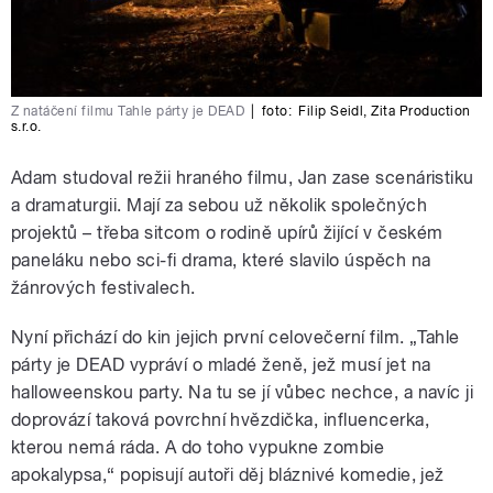
Z natáčení filmu Tahle párty je DEAD
|
foto:
Filip Seidl
,
Zita Production
s.r.o.
Adam studoval režii hraného filmu, Jan zase scenáristiku
a dramaturgii. Mají za sebou už několik společných
projektů – třeba sitcom o rodině upírů žijící v českém
paneláku nebo sci-fi drama, které slavilo úspěch na
žánrových festivalech.
Nyní přichází do kin jejich první celovečerní film. „Tahle
párty je DEAD vypráví o mladé ženě, jež musí jet na
halloweenskou party. Na tu se jí vůbec nechce, a navíc ji
doprovází taková povrchní hvězdička, influencerka,
kterou nemá ráda. A do toho vypukne zombie
apokalypsa,“ popisují autoři děj bláznivé komedie, jež