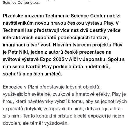
Science Center o.p.s.
Plzeňské muzeum Techmania Science Center nabízí
návštěvníkům novou hravou českou výstavu Play. V
Techmanii se představují více než dvě desítky velice
interaktivních exponátů podněcujících fantazii,
imaginaci a tvořivost. Hlavním tvůrcem projektu Play
je Petr Nikl, jeden z autorů české prezentace na
světové výstavě Expo 2005 v Aiči v Japonsku. Spolu s
ním se na tvorbě Play podílela řada hudebníků,
sochařů a dalších umělců.
Expozice v Plzni představuje labyrint objektů,
využívajících světelné, zvukové a hmatové efekty. Play je
hrou, která návštěvníky vybízí k tomu, aby se jednotlivých
exponátů dotýkali, vstupovali do nich, dotvářeli je a hráli
si s nimi. Tento kontaktní přístup k celé expozici je nejen
dovolen, ale téměř vyžadován.