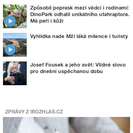
Způsobil poprask mezi vědci i rodinami:
DinoPark odhalil unikátního utahraptora.
Má peří i kůži
Vyhlídka nade Mží láká milence i turisty
Josef Fousek a jeho svět: Vlídné slovo
pro dnešní uspěchanou dobu
ZPRÁVY Z IROZHLAS.CZ