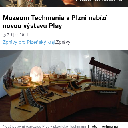
Muzeum Techmania v Plzni nabízí
novou výstavu Play
7. říjen 2011
Zprávy pro Plzeňský kraj
,
Zprávy
Nová putovní expozice Play v plzeňské Techmanii
|
foto:
Techmania