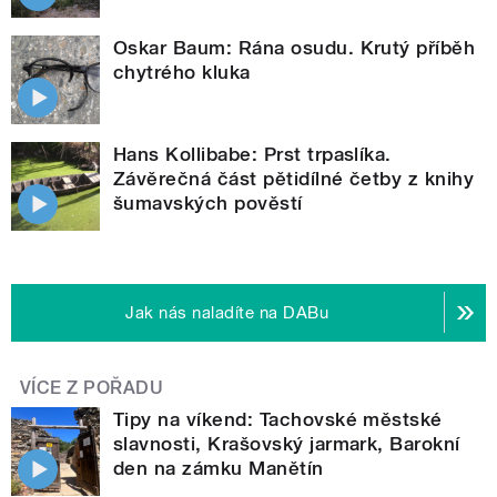
Oskar Baum: Rána osudu. Krutý příběh
chytrého kluka
Hans Kollibabe: Prst trpaslíka.
Závěrečná část pětidílné četby z knihy
šumavských pověstí
Jak nás naladíte na DABu
VÍCE Z POŘADU
Tipy na víkend: Tachovské městské
slavnosti, Krašovský jarmark, Barokní
den na zámku Manětín