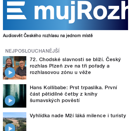
Audiosvět Českého rozhlasu na jednom místě
NEJPOSLOUCHANĚJŠÍ
72. Chodské slavnosti se blíží. Český
rozhlas Plzeň zve na tři pořady a
rozhlasovou zónu u věže
Hans Kollibabe: Prst trpaslíka. První
část pětidílné četby z knihy
šumavských pověstí
Vyhlídka nade Mží láká milence i turisty