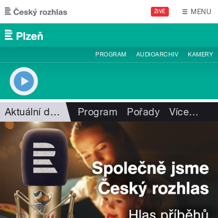
Přejít k hlavnímu obsahu
MENU
ŽIVĚ
PROGRAM
AUDIOARCHIV
KAMERY
Aktuální dění
Program
Pořady
Více
…