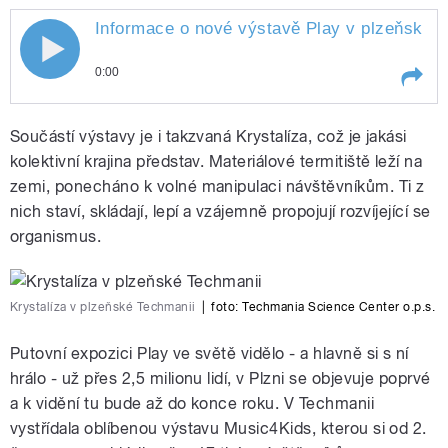
Informace o nové výstavě Play v plzeňské T
0:00
Play /
Kosová
Informace o nové výstavě Play v
Součástí výstavy je i takzvaná Krystalíza, což je jakási
plzeňské Techmanii doplňuje Petra
kolektivní krajina představ. Materiálové termitiště leží na
zemi, ponecháno k volné manipulaci návštěvníkům. Ti z
nich staví, skládají, lepí a vzájemně propojují rozvíjející se
organismus.
Krystalíza v plzeňské Techmanii
|
foto: Techmania Science Center o.p.s.
pause
Putovní expozici Play ve světě vidělo - a hlavně si s ní
hrálo - už přes 2,5 milionu lidí, v Plzni se objevuje poprvé
a k vidění tu bude až do konce roku. V Techmanii
vystřídala oblíbenou výstavu Music4Kids, kterou si od 2.