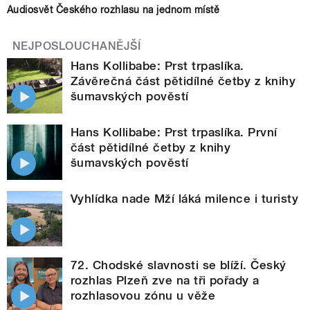
Audiosvět Českého rozhlasu na jednom místě
NEJPOSLOUCHANĚJŠÍ
Hans Kollibabe: Prst trpaslíka.
Závěrečná část pětidílné četby z knihy
šumavských pověstí
Hans Kollibabe: Prst trpaslíka. První
část pětidílné četby z knihy
šumavských pověstí
Vyhlídka nade Mží láká milence i turisty
72. Chodské slavnosti se blíží. Český
rozhlas Plzeň zve na tři pořady a
rozhlasovou zónu u věže