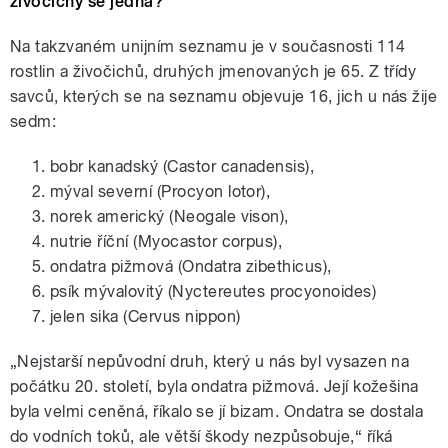
živočichy se jedná?
Na takzvaném unijním seznamu je v současnosti 114
rostlin a živočichů, druhých jmenovaných je 65. Z třídy
savců, kterých se na seznamu objevuje 16, jich u nás žije
sedm:
bobr kanadský (Castor canadensis),
mýval severní (Procyon lotor),
norek americký (Neogale vison),
nutrie říční (Myocastor corpus),
ondatra pižmová (Ondatra zibethicus),
psík mývalovitý (Nyctereutes procyonoides)
jelen sika (Cervus nippon)
„Nejstarší nepůvodní druh, který u nás byl vysazen na
počátku 20. století, byla ondatra pižmová. Její kožešina
byla velmi ceněná, říkalo se jí bizam. Ondatra se dostala
do vodních toků, ale větší škody nezpůsobuje,“ říká