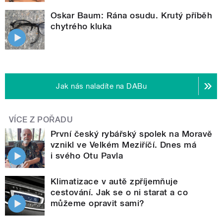
Oskar Baum: Rána osudu. Krutý příběh
chytrého kluka
Jak nás naladíte na DABu
VÍCE Z POŘADU
První český rybářský spolek na Moravě
vznikl ve Velkém Meziříčí. Dnes má
i svého Otu Pavla
Klimatizace v autě zpříjemňuje
cestování. Jak se o ni starat a co
můžeme opravit sami?