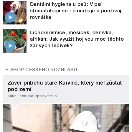
Dentální hygiena u psů: V psí
stomatologii se i plombuje a používají
rovnátka
Lichořeřišnice, měsíček, denivka,
afrikán: Jak využít hojivou moc těchto
zářivých léčivek?
E-SHOP ČESKÉHO ROZHLASU
Závěr příběhu staré Karviné, který měl zůstat
pod zemí
Karin Lednická, spisovatelka