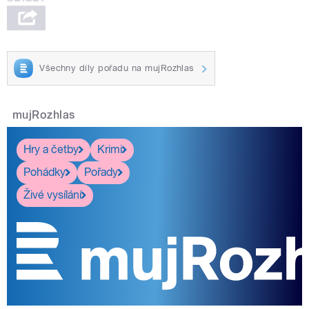
Všechny díly pořadu na mujRozhlas
mujRozhlas
Hry a četby
Krimi
Pohádky
Pořady
Živé vysílání