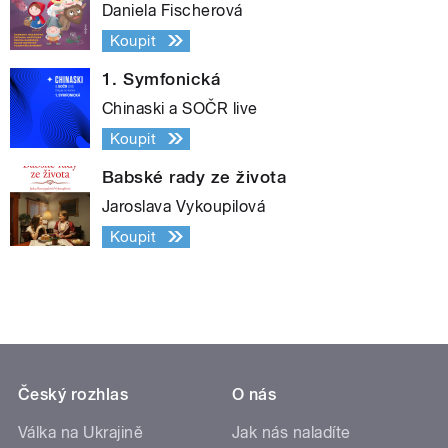
Daniela Fischerová
Koupit
1. Symfonická
Chinaski a SOČR live
Koupit
Babské rady ze života
Jaroslava Vykoupilová
Koupit
Český rozhlas
O nás
Válka na Ukrajině
Jak nás naladíte