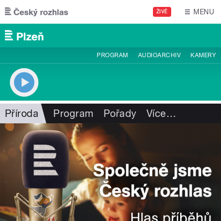
Přejít k hlavnímu obsahu
MENU
ŽIVĚ
PROGRAM
AUDIOARCHIV
KAMERY
Příroda
Program
Pořady
Více
…