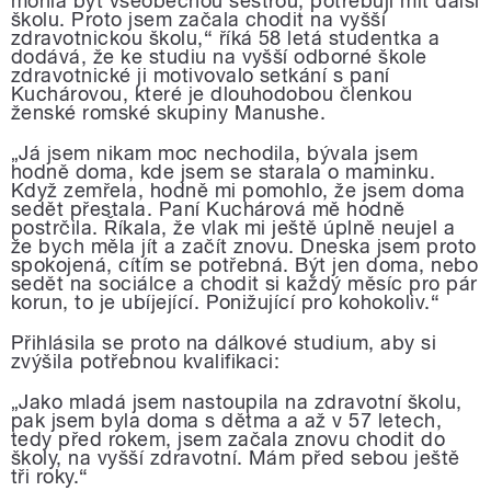
mohla být všeobecnou sestrou, potřebuji mít další
školu. Proto jsem začala chodit na vyšší
zdravotnickou školu,“ říká 58 letá studentka a
dodává, že ke studiu na vyšší odborné škole
zdravotnické ji motivovalo setkání s paní
Kuchárovou, které je dlouhodobou členkou
ženské romské skupiny Manushe.
Já jsem nikam moc nechodila, bývala jsem
„
hodně doma, kde jsem se starala o maminku.
Když zemřela, hodně mi pomohlo, že jsem doma
sedět přestala. Paní Kuchárová mě hodně
postrčila. Říkala, že vlak mi ještě úplně neujel a
že bych měla jít a začít znovu. Dneska jsem proto
spokojená, cítím se potřebná. Být jen doma, nebo
sedět na sociálce a chodit si každý měsíc pro pár
korun, to je ubíjející. Ponižující pro kohokoliv.“
Přihlásila se proto na dálkové studium, aby si
zvýšila potřebnou kvalifikaci:
Jako mladá jsem nastoupila na zdravotní školu,
„
pak jsem byla doma s dětma a až v 57 letech,
tedy před rokem, jsem začala znovu chodit do
školy, na vyšší zdravotní. Mám před sebou ještě
tři roky.“