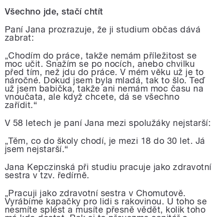
Všechno jde, stačí chtít
Paní Jana prozrazuje, že ji studium občas dává
zabrat:
Chodím do práce, takže nemám příležitost se
„
moc učit. Snažím se po nocích, anebo chvilku
před tím, než jdu do práce. V mém věku už je to
náročné. Dokud jsem byla mladá, tak to šlo. Teď
už jsem babička, takže ani nemám moc času na
vnoučata, ale když chcete, dá se všechno
zařídit.“
V 58 letech je paní Jana mezi spolužáky nejstarší:
Těm, co do školy chodí, je mezi 18 do 30 let. Já
„
jsem nejstarší.“
Jana Kepczinská při studiu pracuje jako zdravotní
sestra v tzv. ředírně.
Pracuji jako zdravotní sestra v Chomutově.
„
Vyrábíme kapačky pro lidi s rakovinou. U toho se
nesmíte splést a musíte přesně vědět, kolik toho