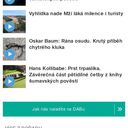
Vyhlídka nade Mží láká milence i turisty
Oskar Baum: Rána osudu. Krutý příběh
chytrého kluka
Hans Kollibabe: Prst trpaslíka.
Závěrečná část pětidílné četby z knihy
šumavských pověstí
Jak nás naladíte na DABu