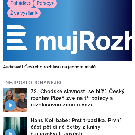
Pohádky
Pořady
Živé vysílání
Audiosvět Českého rozhlasu na jednom místě
NEJPOSLOUCHANĚJŠÍ
72. Chodské slavnosti se blíží. Český
rozhlas Plzeň zve na tři pořady a
rozhlasovou zónu u věže
Hans Kollibabe: Prst trpaslíka. První
část pětidílné četby z knihy
šumavských pověstí