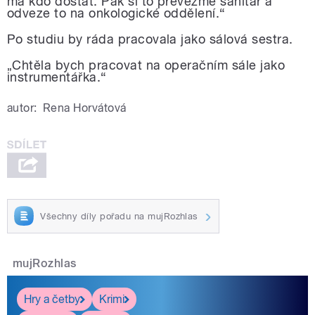
má kdo dostat. Pak si to převezme sanitář a
odveze to na onkologické oddělení.“
Po studiu by ráda pracovala jako sálová sestra.
Chtěla bych pracovat na operačním sále jako
„
instrumentářka.“
autor:
Rena Horvátová
Všechny díly pořadu na mujRozhlas
mujRozhlas
Hry a četby
Krimi