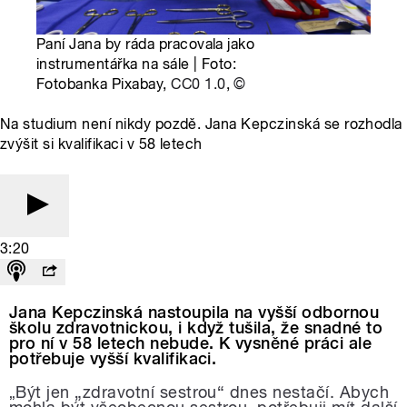
Paní Jana by ráda pracovala jako
instrumentářka na sále | Foto:
Fotobanka Pixabay,
CC0 1.0
,
©
Na studium není nikdy pozdě. Jana Kepczinská se rozhodla
zvýšit si kvalifikaci v 58 letech
3:20
Jana
Kepczinská
nastoupila na vyšší odbornou
školu zdravotnickou, i když tušila, že snadné to
pro ní v 58 letech nebude. K vysněné práci ale
potřebuje vyšší kvalifikaci.
Být jen „zdravotní sestrou“ dnes nestačí. Abych
„