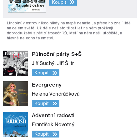
Koupit
Lincolnův ostrov nikdo nikdy na mapě nenašel, a přece ho znají lidé
na celém světě. Už déle než sto třicet let na něm prožívají
dobrodružství s pěticí trosečníků, kteří na něm našli útočiště, a
hlavně nejedno tajemství.
Půlnoční párty S+Š
Jiří Suchý, Jiří Šlitr
Koupit
Evergreeny
Helena Vondráčková
Koupit
Adventní radosti
František Novotný
Koupit