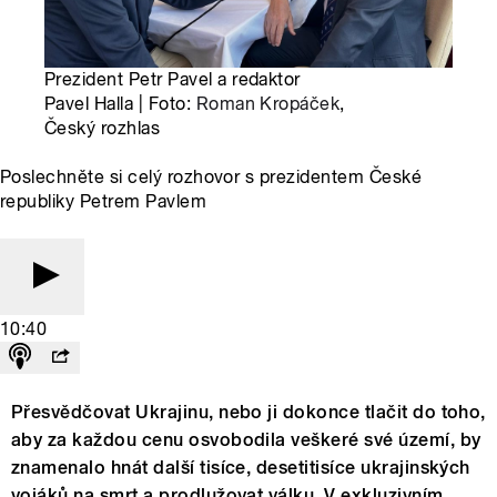
Prezident Petr Pavel a redaktor
Pavel Halla | Foto:
Roman Kropáček
,
Český rozhlas
Poslechněte si celý rozhovor s prezidentem České
republiky Petrem Pavlem
10:40
Přesvědčovat Ukrajinu, nebo ji dokonce tlačit do toho,
aby za každou cenu osvobodila veškeré své území, by
znamenalo hnát další tisíce, desetitisíce ukrajinských
vojáků na smrt a prodlužovat válku. V exkluzivním