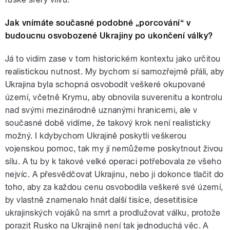
Jak vnímáte současné podobné „porcování“ v
budoucnu osvobozené Ukrajiny po ukončení války?
Já to vidím zase v tom historickém kontextu jako určitou
realistickou nutnost. My bychom si samozřejmě přáli, aby
Ukrajina byla schopná osvobodit veškeré okupované
území, včetně Krymu, aby obnovila suverenitu a kontrolu
nad svými mezinárodně uznanými hranicemi, ale v
současné době vidíme, že takový krok není realisticky
možný. I kdybychom Ukrajině poskytli veškerou
vojenskou pomoc, tak my jí nemůžeme poskytnout živou
sílu. A tu by k takové velké operaci potřebovala ze všeho
nejvíc. A přesvědčovat Ukrajinu, nebo ji dokonce tlačit do
toho, aby za každou cenu osvobodila veškeré své území,
by vlastně znamenalo hnát další tisíce, desetitisíce
ukrajinských vojáků na smrt a prodlužovat válku, protože
porazit Rusko na Ukrajině není tak jednoduchá věc. A