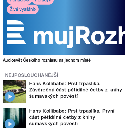
Živé vysílání
Audiosvět Českého rozhlasu na jednom místě
NEJPOSLOUCHANĚJŠÍ
Hans Kollibabe: Prst trpaslíka.
Závěrečná část pětidílné četby z knihy
šumavských pověstí
Hans Kollibabe: Prst trpaslíka. První
část pětidílné četby z knihy
šumavských pověstí