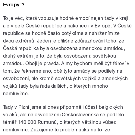
Evropy“?
To je věc, která vzbuzuje hodně emocí nejen tady v kraji,
ale v celé České republice a nakonec i v Evropě. V České
republice se hodně často potýkáme s nahlížením ze
dvou extrémů. Jeden je přílišné zdůrazňování toho, že
Česká republika byla osvobozena americkou armádou,
druhý extrém je to, že byla osvobozena sovětskou
armádou. Obojí je pravda. A my bychom měli být féroví v
tom, že řekneme ano, obě tyto armády se podílely na
osvobození, ale kromě sovětských vojáků a amerických
vojáků tady byla řada dalších, o kterých mnoho
nemluvíme.
Tady v Plzni jsme si dnes připomněli účast belgických
vojáků, ale na osvobození Československa se podílelo
téměř 140 000 Rumunů, o kterých většinou vůbec
nemluvíme. Zužujeme tu problematiku na to, že