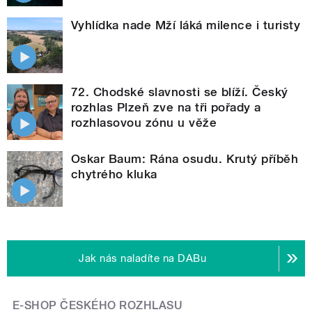
Vyhlídka nade Mží láká milence i turisty
72. Chodské slavnosti se blíží. Český
rozhlas Plzeň zve na tři pořady a
rozhlasovou zónu u věže
Oskar Baum: Rána osudu. Krutý příběh
chytrého kluka
Jak nás naladíte na DABu
E-SHOP ČESKÉHO ROZHLASU