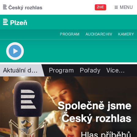
Přejít k hlavnímu obsahu
MENU
ŽIVĚ
PROGRAM
AUDIOARCHIV
KAMERY
Aktuální dění
Program
Pořady
Více
…