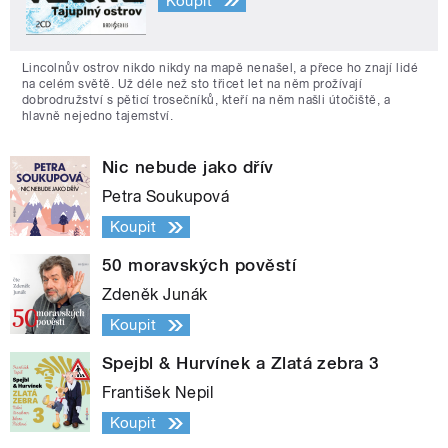
Koupit
Lincolnův ostrov nikdo nikdy na mapě nenašel, a přece ho znají lidé
na celém světě. Už déle než sto třicet let na něm prožívají
dobrodružství s pěticí trosečníků, kteří na něm našli útočiště, a
hlavně nejedno tajemství.
Nic nebude jako dřív
Petra Soukupová
Koupit
50 moravských pověstí
Zdeněk Junák
Koupit
Spejbl & Hurvínek a Zlatá zebra 3
František Nepil
Koupit