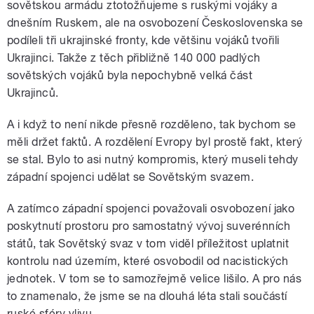
sovětskou armádu ztotožňujeme s ruskými vojáky a
dnešním Ruskem, ale na osvobození Československa se
podíleli tři ukrajinské fronty, kde většinu vojáků tvořili
Ukrajinci. Takže z těch přibližně 140 000 padlých
sovětských vojáků byla nepochybně velká část
Ukrajinců.
A i když to není nikde přesně rozděleno, tak bychom se
měli držet faktů. A rozdělení Evropy byl prostě fakt, který
se stal. Bylo to asi nutný kompromis, který museli tehdy
západní spojenci udělat se Sovětským svazem.
A zatímco západní spojenci považovali osvobození jako
poskytnutí prostoru pro samostatný vývoj suverénních
států, tak Sovětský svaz v tom viděl příležitost uplatnit
kontrolu nad územím, které osvobodil od nacistických
jednotek. V tom se to samozřejmě velice lišilo. A pro nás
to znamenalo, že jsme se na dlouhá léta stali součástí
ruské sféry vlivu.