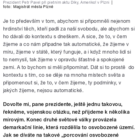
Prezident Petr Pavel při pietním aktu Díky, Ameriko! v Plzni
|
foto:
Magistrát města Plzně
Je to především v tom, abychom si připomněli nejenom
hrdinství těch, kteří padli za naší svobodu, ale abychom si
ho dávali do kontextu s dneškem. A sice, že to, v čem
žijeme a co nám připadne tak automatické, že žijeme v
míru, žijeme v státě, který funguje, a i když mnoho lidí si
to nemyslí, tak žijeme v opravdu šťastné a spokojené
zemi. A to bychom si měli připomínat. Dát si to prostě do
kontextu s tím, co se děje na mnoha místech světa a
připomenout si, že to, v čem žijeme, ty podmínky, v
jakých žijeme, nejsou automatické.
Dovolte mi, pane prezidente, ještě jednu takovou,
řekněme, vojenskou otázku, než přijdeme k několika
mírovým. Konec druhé světové války provázela
demarkační linie, která rozdělila to osvobozené území.
Jak se díváte na takové „porcování osvobozené