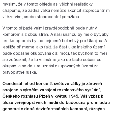
myslím, že v tomto ohledu asi všichni realisticky
chápeme, že žádná válka nemůže skončit stoprocentním
vítězstvím, anebo stoprocentní porážkou.
V tomto případě velmi pravděpodobně bude nutný
kompromis z obou stran. A naší snahou by mělo být, aby
ten kompromis byl co nejméně bolestivý pro Ukrajinu. A
jestliže přijmeme jako fakt, že část ukrajinského území
bude dočasně okupovaná cizí mocí, tak bychom to měli
ale zdůraznit, že to vnímáme jako de facto dočasnou
okupaci a ne de iure uznání okupovaných území za
právoplatně ruská.
Osmdesát let od konce 2. světové války je zároveň
spojeno s výročím zahájení rozhlasového vysílání,
Českého rozhlasu Plzeň v květnu 1945. Váš vzkaz k
úloze veřejnoprávních médií do budoucna pro mladou
generaci v době dezinformačních kampaní, různých