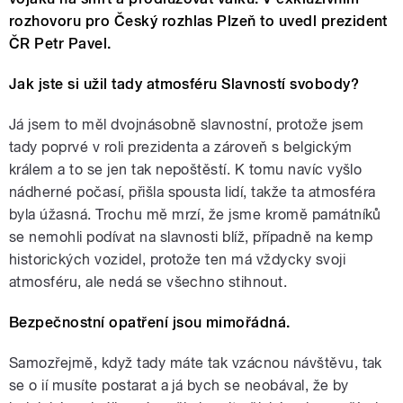
rozhovoru pro Český rozhlas Plzeň to uvedl prezident
ČR Petr Pavel.
Jak jste si užil tady atmosféru Slavností svobody?
Já jsem to měl dvojnásobně slavnostní, protože jsem
tady poprvé v roli prezidenta a zároveň s belgickým
králem a to se jen tak nepoštěstí. K tomu navíc vyšlo
nádherné počasí, přišla spousta lidí, takže ta atmosféra
byla úžasná. Trochu mě mrzí, že jsme kromě památníků
se nemohli podívat na slavnosti blíž, případně na kemp
historických vozidel, protože ten má vždycky svoji
atmosféru, ale nedá se všechno stihnout.
Bezpečnostní opatření jsou mimořádná.
Samozřejmě, když tady máte tak vzácnou návštěvu, tak
se o ií musíte postarat a já bych se neobával, že by