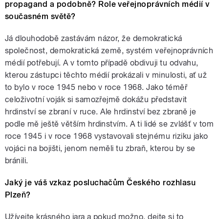
propagand a podobně? Role veřejnoprávních médií v
současném světě?
Já dlouhodobě zastávám názor, že demokratická
společnost, demokratická země, systém veřejnoprávních
médií potřebují. A v tomto případě obdivuji tu odvahu,
kterou zástupci těchto médií prokázali v minulosti, ať už
to bylo v roce 1945 nebo v roce 1968. Jako téměř
celoživotní voják si samozřejmě dokážu představit
hrdinství se zbraní v ruce. Ale hrdinství bez zbraně je
podle mě ještě větším hrdinstvím. A ti lidé se zvlášť v tom
roce 1945 i v roce 1968 vystavovali stejnému riziku jako
vojáci na bojišti, jenom neměli tu zbraň, kterou by se
bránili.
Jaký je váš vzkaz posluchačům Českého rozhlasu
Plzeň?
Užívejte krásného jara a pokud možno, dejte si to