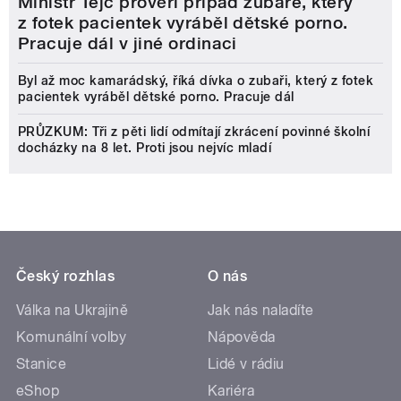
Ministr Tejc prověří případ zubaře, který
z fotek pacientek vyráběl dětské porno.
Pracuje dál v jiné ordinaci
Byl až moc kamarádský, říká dívka o zubaři, který z fotek
pacientek vyráběl dětské porno. Pracuje dál
PRŮZKUM: Tři z pěti lidí odmítají zkrácení povinné školní
docházky na 8 let. Proti jsou nejvíc mladí
Český rozhlas
O nás
Válka na Ukrajině
Jak nás naladíte
Komunální volby
Nápověda
Stanice
Lidé v rádiu
eShop
Kariéra