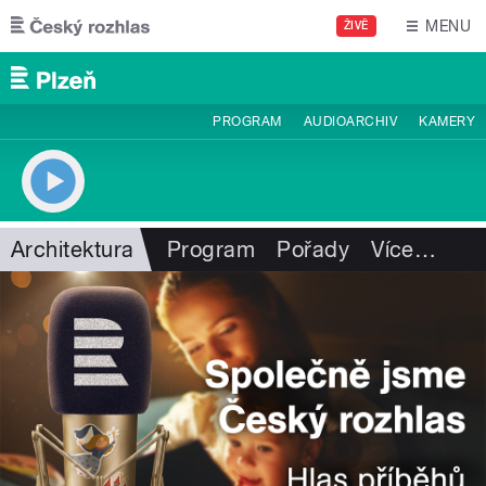
Přejít k hlavnímu obsahu
MENU
ŽIVĚ
PROGRAM
AUDIOARCHIV
KAMERY
Architektura
Program
Pořady
Více
…