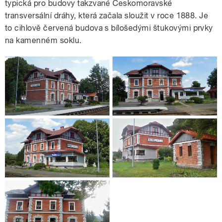
typická pro budovy takzvané Českomoravské
transversální dráhy, která začala sloužit v roce 1888. Je
to cihlově červená budova s bílošedými štukovými prvky
na kamenném soklu.