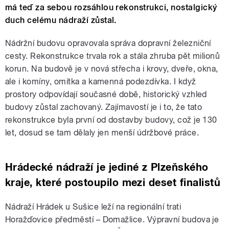
má teď za sebou rozsáhlou rekonstrukci, nostalgický
duch celému nádraží zůstal.
Nádržní budovu opravovala správa dopravní železniční
cesty. Rekonstrukce trvala rok a stála zhruba pět milionů
korun. Na budově je v nová střecha i krovy, dveře, okna,
ale i komíny, omítka a kamenná podezdívka. I když
prostory odpovídají současné době, historický vzhled
budovy zůstal zachovaný. Zajímavostí je i to, že tato
rekonstrukce byla první od dostavby budovy, což je 130
let, dosud se tam dělaly jen menší údržbové práce.
Hrádecké nádraží je jediné z Plzeňského
kraje, které postoupilo mezi deset finalistů
Nádraží Hrádek u Sušice leží na regionální trati
Horažďovice předměstí – Domažlice. Výpravní budova je