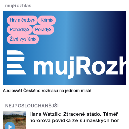
mujRozhlas
Hry a četby
Krimi
Pohádky
Pořady
Živé vysílání
Audiosvět Českého rozhlasu na jednom místě
NEJPOSLOUCHANĚJŠÍ
Hans Watzlik: Ztracené stádo. Téměř
hororová povídka ze šumavských hor