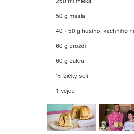
250 ml mléka
50 g másla
40 - 50 g husího, kachního 
60 g droždí
60 g cukru
½ lžičky soli
1 vejce