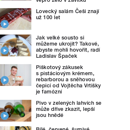
Lovecký salám Češi znají
už 100 let
Jak velké sousto si
můžeme ukrojit? Takové,
abyste mohli hovořit, radí
Ladislav Špaček
Piškotový zákusek
s pistáciovým krémem,
rebarborou a sněhovou
čepicí od Vojtěcha Vrtišky
je famózní
Pivo v zelených lahvích se
může dříve zkazit, lepší
jsou hnědé
Bílé, červené, šumivé.