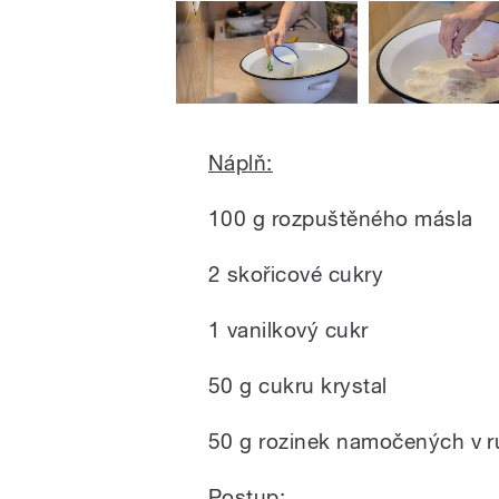
Náplň:
100 g rozpuštěného másla
2 skořicové cukry
1 vanilkový cukr
50 g cukru krystal
50 g rozinek namočených v 
Postup: