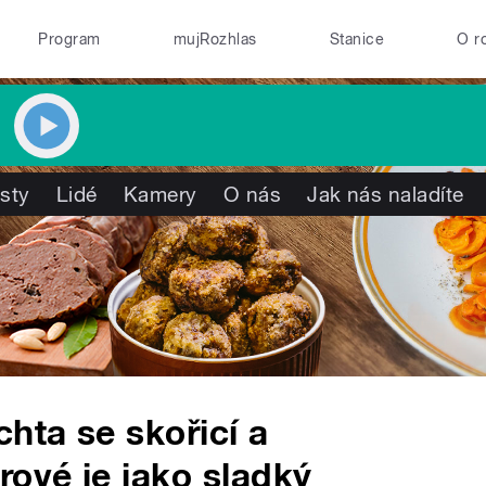
Program
mujRozhlas
Stanice
O r
isty
Lidé
Kamery
O nás
Jak nás naladíte
hta se skořicí a
rové je jako sladký