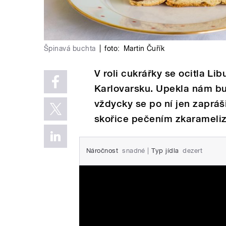
Špinavá buchta
|
foto:
Martin Čuřík
V roli cukrářky se ocitla L
Karlovarsku. Upekla nám buc
vždycky se po ní jen zapráši
skořice pečením zkaramelizu
Náročnost
snadné
|
Typ jídla
dezert
Nadýchaná špinavá buchta 