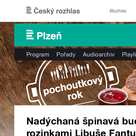
Přejít k hlavnímu obsahu
iRozhlas
Program
Pořady
Audioarchiv
Playl
Nadýchaná špinavá buc
rozinkami Libuše Fantu