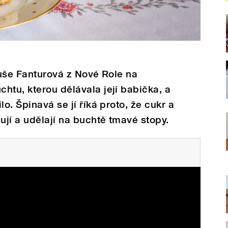
ibuše Fanturová z Nové Role na
htu, kterou dělávala její babička, a
lo. Špinavá se jí říká proto, že cukr a
jí a udělají na buchtě tmavé stopy.
se skořicí a rozinkami Libuše