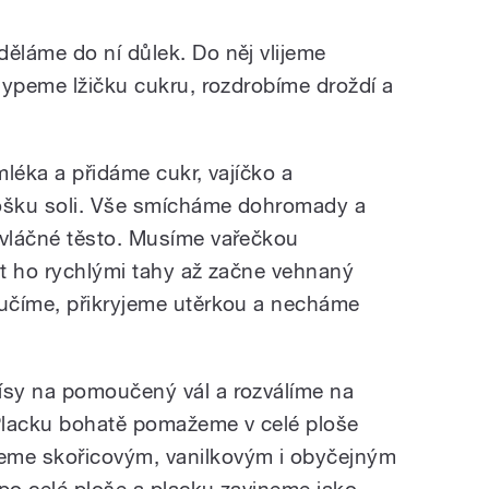
ěláme do ní důlek. Do něj vlijeme
sypeme lžičku cukru, rozdrobíme droždí a
léka a přidáme cukr, vajíčko a
rošku soli. Vše smícháme dohromady a
vláčné těsto. Musíme vařečkou
t ho rychlými tahy až začne vehnaný
učíme, přikryjeme utěrkou a necháme
sy na pomoučený vál a rozválíme na
Placku bohatě pomažeme v celé ploše
me skořicovým, vanilkovým i obyčejným