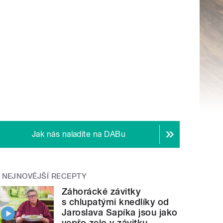
Jak nás naladíte na DABu
NEJNOVĚJŠÍ RECEPTY
Záhorácké závitky
s chlupatými knedlíky od
Jaroslava Sapíka jsou jako
vepřo zelo v závitku