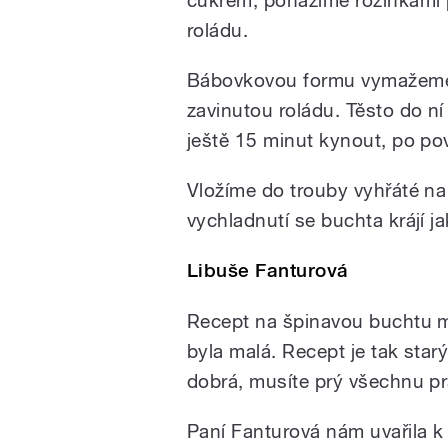
cukrem, poházíme rozinkami 
roládu.
Bábovkovou formu vymažeme
zavinutou roládu. Těsto do n
ještě 15 minut kynout, po 
Vložíme do trouby vyhřáté n
vychladnutí se buchta krájí j
Libuše Fanturová
Recept na špinavou buchtu má
byla malá. Recept je tak star
dobrá, musíte prý všechnu pr
Paní Fanturová nám uvařila 