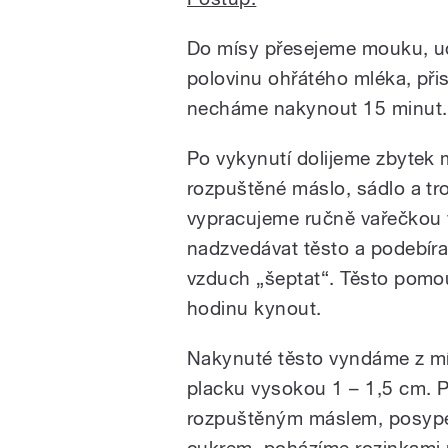
Do mísy přesejeme mouku, ud
polovinu ohřátého mléka, při
necháme nakynout 15 minut.
Po vykynutí dolijeme zbytek m
rozpuštěné máslo, sádlo a t
vypracujeme ručně vařečkou 
nadzvedávat těsto a podebíra
vzduch „šeptat“. Těsto pomo
hodinu kynout.
Nakynuté těsto vyndáme z mí
placku vysokou 1 – 1,5 cm. 
rozpuštěným máslem, posype