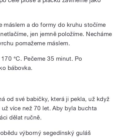
po celé ploše a placku zavineme jako
 máslem a do formy do kruhu stočíme
í netlačíme, jen jemně položíme. Necháme
povrchu pomažeme máslem.
a 170 °C. Pečeme 35 minut. Po
ako bábovka.
 od své babičky, která ji pekla, už když
ý už více než 70 let. Aby byla buchta
áci dělat ručně.
k obědu výborný segedínský guláš