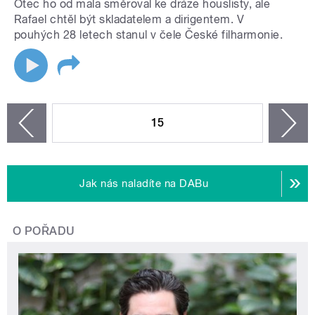
Otec ho od mala směroval ke dráze houslisty, ale
Rafael chtěl být skladatelem a dirigentem. V
pouhých 28 letech stanul v čele České filharmonie.
STRÁNKY
15
n
zí
Jak nás naladíte na DABu
O POŘADU