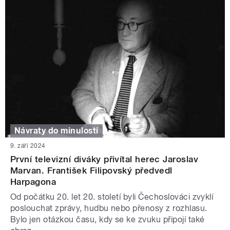
Návraty do minulosti
9. září 2024
První televizní diváky přivítal herec Jaroslav
Marvan. František Filipovský předvedl
Harpagona
Od počátku 20. let 20. století byli Čechoslováci zvyklí
poslouchat zprávy, hudbu nebo přenosy z rozhlasu.
Bylo jen otázkou času, kdy se ke zvuku připojí také