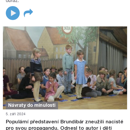
obraz.
Návraty do minulosti
5. září 2024
Populární představení Brundibár zneužili nacisté
pro svou propagandu. Odnesl to autor i děti