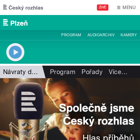
Přejít k hlavnímu obsahu
MENU
ŽIVĚ
PROGRAM
AUDIOARCHIV
KAMERY
Návraty do minulosti
Program
Pořady
Více
…