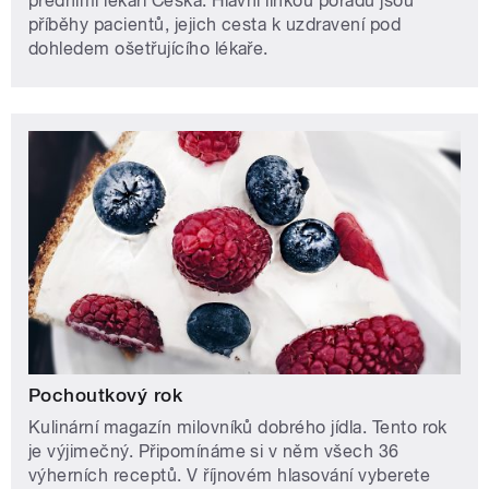
předními lékaři Česka. Hlavní linkou pořadu jsou
příběhy pacientů, jejich cesta k uzdravení pod
dohledem ošetřujícího lékaře.
Pochoutkový rok
Kulinární magazín milovníků dobrého jídla. Tento rok
je výjimečný. Připomínáme si v něm všech 36
výherních receptů. V říjnovém hlasování vyberete