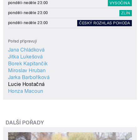
pondělí-neděle 23:00
VYSOČINA
pondělí-neděle 23:00
ZLÍN
pondělí-neděle 23:00
ČESKÝ ROZHLAS POHODA
Pořad připravují
Jana Chládková
Jitka Lukešová
Borek Kapitančik
Miroslav Hruban
Jarka Barboříková
Lucie Hostačná
Honza Macoun
DALŠÍ POŘADY