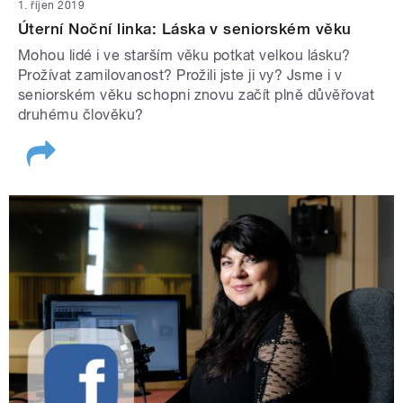
1. říjen 2019
Úterní Noční linka: Láska v seniorském věku
Mohou lidé i ve starším věku potkat velkou lásku?
Prožívat zamilovanost? Prožili jste ji vy? Jsme i v
seniorském věku schopni znovu začít plně důvěřovat
druhému člověku?