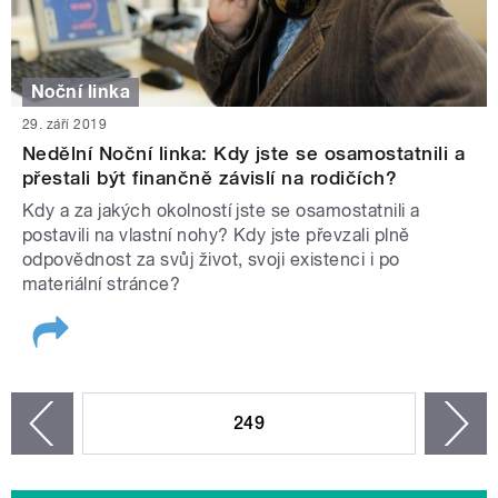
Noční linka
29. září 2019
Nedělní Noční linka: Kdy jste se osamostatnili a
přestali být finančně závislí na rodičích?
Kdy a za jakých okolností jste se osamostatnili a
postavili na vlastní nohy? Kdy jste převzali plně
odpovědnost za svůj život, svoji existenci i po
materiální stránce?
STRÁNKY
249
n
zí