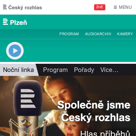
Přejít k hlavnímu obsahu
MENU
ŽIVĚ
PROGRAM
AUDIOARCHIV
KAMERY
Noční linka
Program
Pořady
Více
…