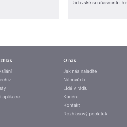
židovské současnosti i hist
zhlas
O nás
ysílání
Jak nás naladíte
rchiv
Nápověda
sty
Lidé v rádiu
í aplikace
Kariéra
Kontakt
Rozhlasový poplatek