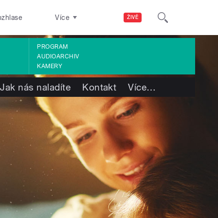
ozhlase
Více
ŽIVĚ
PROGRAM
AUDIOARCHIV
KAMERY
Jak nás naladíte
Kontakt
Více
…