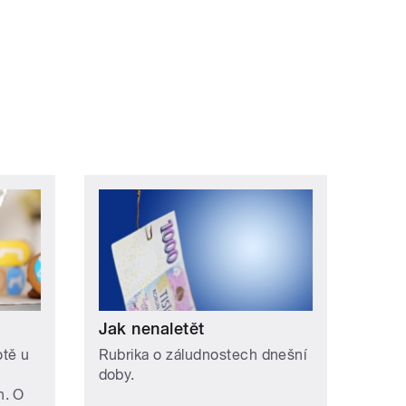
Jak nenaletět
otě u
Rubrika o záludnostech dnešní
doby.
h. O