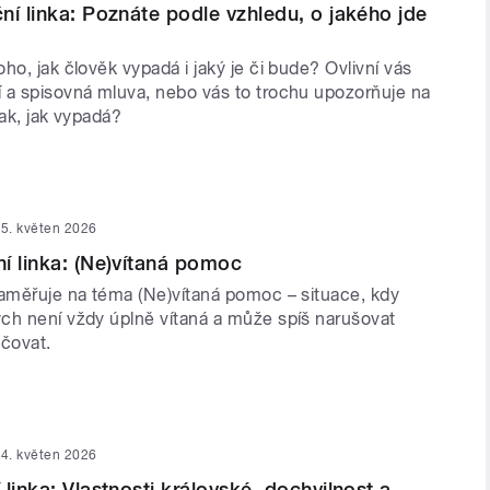
ní linka: Poznáte podle vzhledu, o jakého jde
ho, jak člověk vypadá i jaký je či bude? Ovlivní vás
 a spisovná mluva, nebo vás to trochu upozorňuje na
tak, jak vypadá?
5. květen 2026
í linka: (Ne)vítaná pomoc
zaměřuje na téma (Ne)vítaná pomoc – situace, kdy
ch není vždy úplně vítaná a může spíš narušovat
hčovat.
4. květen 2026
linka: Vlastnosti královské, dochvilnost a