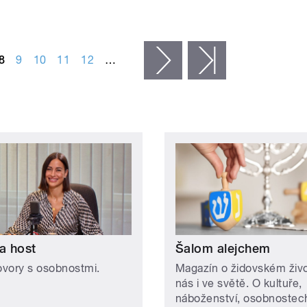
8
9
10
11
12
…
následující ›
poslední »
a host
Šalom alejchem
vory s osobnostmi.
Magazín o židovském živ
nás i ve světě. O kultuře,
náboženství, osobnostec