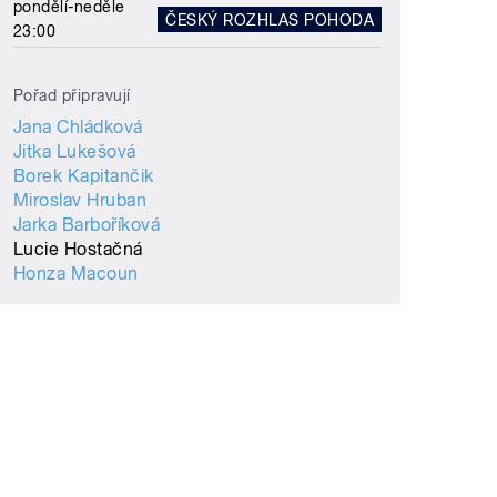
pondělí-neděle
ČESKÝ ROZHLAS POHODA
23:00
Pořad připravují
Jana Chládková
Jitka Lukešová
Borek Kapitančik
Miroslav Hruban
Jarka Barboříková
Lucie Hostačná
Honza Macoun