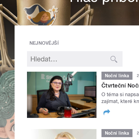
NEJNOVĚJŠÍ
Noční linka
2
Čtvrteční Noč
O téma si napsa
zajímat, které kn
Noční linka
2