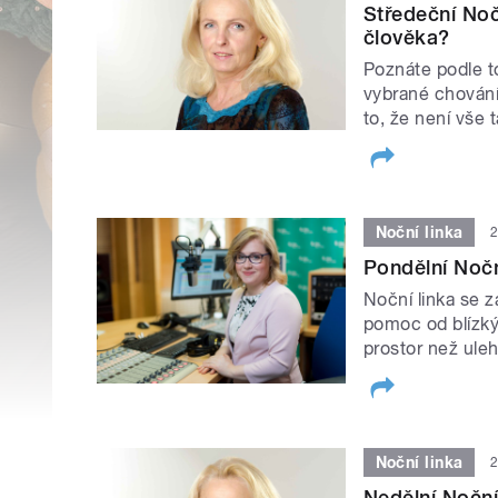
Středeční Noč
člověka?
Poznáte podle to
vybrané chování
to, že není vše 
Noční linka
2
Pondělní Nočn
Noční linka se 
pomoc od blízký
prostor než ule
Noční linka
2
Nedělní Noční 