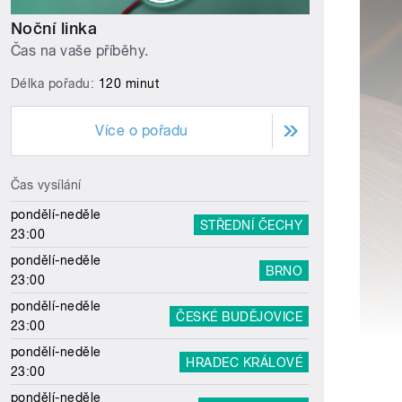
Noční linka
Čas na vaše příběhy.
Délka pořadu:
120 minut
Více o pořadu
Čas vysílání
pondělí-neděle
STŘEDNÍ ČECHY
23:00
pondělí-neděle
BRNO
23:00
pondělí-neděle
ČESKÉ BUDĚJOVICE
23:00
pondělí-neděle
HRADEC KRÁLOVÉ
23:00
pondělí-neděle