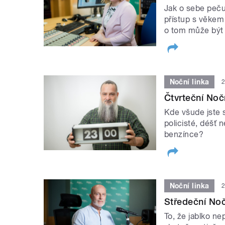
Jak o sebe peču
přístup s věkem
o tom může být 
Noční linka
2
Čtvrteční Nočn
Kde všude jste s
policisté, déšť 
benzínce?
Noční linka
2
Středeční Noč
To, že jablko n