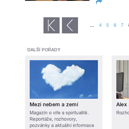
STRÁNKY
…
4
5
6
7
« první
‹ předchozí
DALŠÍ POŘADY
Mezi nebem a zemí
Alex 
Magazín o víře a spiritualitě.
Rozho
Reportáže, rozhovory,
pozvánky a aktuální informace