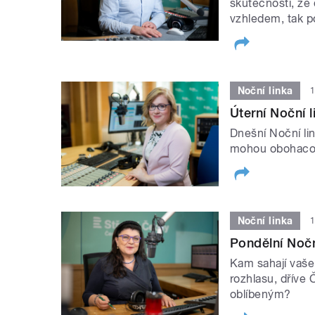
skutečnosti, že 
vzhledem, tak p
Noční linka
1
Úterní Noční 
Dnešní Noční lin
mohou obohacov
Noční linka
1
Pondělní Nočn
Kam sahají vaše
rozhlasu, dříve
oblíbeným?