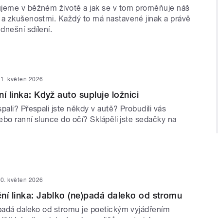
jeme v běžném životě a jak se v tom proměňuje náš
 a zkušenostmi. Každý to má nastavené jinak a právě
dnešní sdílení.
1. květen 2026
í linka: Když auto supluje ložnici
pali? Přespali jste někdy v autě? Probudili vás
nebo ranní slunce do očí? Sklápěli jste sedačky na
0. květen 2026
ní linka: Jablko (ne)padá daleko od stromu
epadá daleko od stromu je poetickým vyjádřením