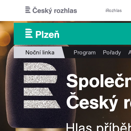
Přejít k hlavnímu obsahu
iRozhlas
Noční linka
Program
Pořady