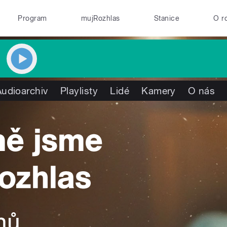
Program
mujRozhlas
Stanice
O r
Audioarchiv
Playlisty
Lidé
Kamery
O nás