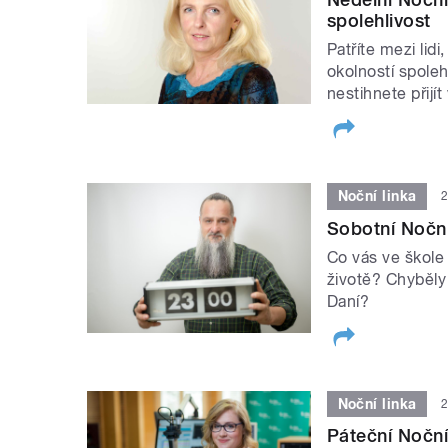
spolehlivost
Patříte mezi lidi,
okolností spoleh
nestihnete přijí
Noční linka
2
Sobotní Noční
Co vás ve škole 
životě? Chyběly
Daní?
Noční linka
2
Páteční Noční