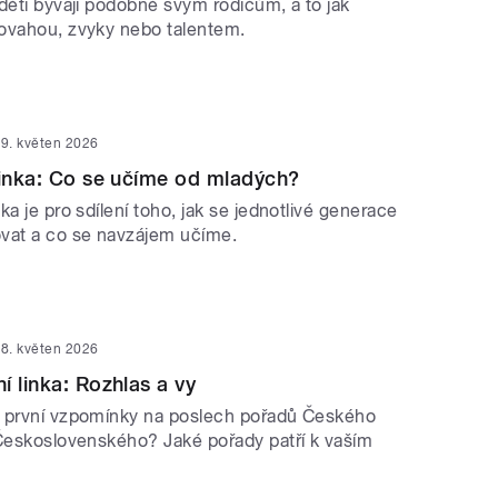
děti bývají podobné svým rodičům, a to jak
ovahou, zvyky nebo talentem.
9. květen 2026
linka: Co se učíme od mladých?
ka je pro sdílení toho, jak se jednotlivé generace
at a co se navzájem učíme.
8. květen 2026
í linka: Rozhlas a vy
 první vzpomínky na poslech pořadů Českého
 Československého? Jaké pořady patří k vaším