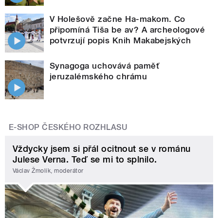
V Holešově začne Ha-makom. Co
připomíná Tiša be av? A archeologové
potvrzují popis Knih Makabejských
Synagoga uchovává paměť
jeruzalémského chrámu
E-SHOP ČESKÉHO ROZHLASU
Vždycky jsem si přál ocitnout se v románu
Julese Verna. Teď se mi to splnilo.
Václav Žmolík, moderátor