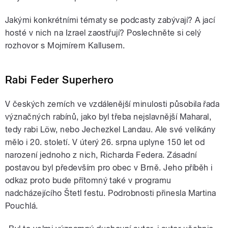
Jakými konkrétními tématy se podcasty zabývají? A jací
hosté v nich na Izrael zaostřují? Poslechněte si celý
rozhovor s Mojmírem Kallusem.
Rabi Feder Superhero
V českých zemích ve vzdálenější minulosti působila řada
význačných rabínů, jako byl třeba nejslavnější Maharal,
tedy rabi Löw, nebo Jechezkel Landau. Ale své velikány
mělo i 20. století. V úterý 26. srpna uplyne 150 let od
narození jednoho z nich, Richarda Federa. Zásadní
postavou byl především pro obec v Brně. Jeho příběh i
odkaz proto bude přítomný také v programu
nadcházejícího Štetl festu. Podrobnosti přinesla Martina
Pouchlá.