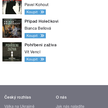
Pavel Kohout
Koupit
Případ Holečkovi
Bianca Bellová
Koupit
Pohřbeni zaživa
Vít Vencl
Koupit
Český rozhlas
O nás
Válka na Ukrajině
Jak nás naladíte