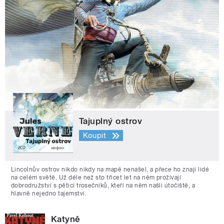
Tajuplný ostrov
Koupit
Lincolnův ostrov nikdo nikdy na mapě nenašel, a přece ho znají lidé
na celém světě. Už déle než sto třicet let na něm prožívají
dobrodružství s pěticí trosečníků, kteří na něm našli útočiště, a
hlavně nejedno tajemství.
Katyně