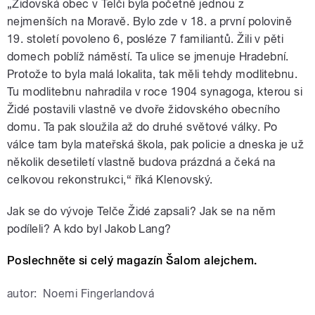
„Židovská obec v Telči byla početně jednou z
nejmenších na Moravě. Bylo zde v 18. a první polovině
19. století povoleno 6, posléze 7 familiantů. Žili v pěti
domech poblíž náměstí. Ta ulice se jmenuje Hradební.
Protože to byla malá lokalita, tak měli tehdy modlitebnu.
Tu modlitebnu nahradila v roce 1904 synagoga, kterou si
Židé postavili vlastně ve dvoře židovského obecního
domu. Ta pak sloužila až do druhé světové války. Po
válce tam byla mateřská škola, pak policie a dneska je už
několik desetiletí vlastně budova prázdná a čeká na
celkovou rekonstrukci,“ říká Klenovský.
Jak se do vývoje Telče Židé zapsali? Jak se na něm
podíleli? A kdo byl Jakob Lang?
Poslechněte si celý magazín Šalom alejchem.
autor:
Noemi Fingerlandová