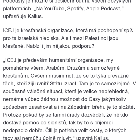
Podcasty je možné si poslechnout na všech obvyklých
platformách. „Na YouTube, Spotify, Apple Podcast,“
upřesňuje Kallus.
ICEJ je křesťanská organizace, která má pochopení spíš
pro ta izraelská hlediska. Ale i mezi Palestinci jsou
křesťané. Nabízí i jim nějakou podporu?
„ICEJ je především humanitární organizace, my
pomáháme všem, Arabům, Drúzům a samozřejmě
křesťanům. Ovšem musím říct, že se to týká převážně
těch, kteří žijí uvnitř Státu Izrael. Tam je to samozřejmé. V
současné válečné situaci, která je velice nepřehledná,
nemáme vůbec žádnou možnost do Gazy jakýmkoliv
způsobem zasahovat a i na Západním břehu je to složité.
Protože pokud by se tamní úřady dozvěděli, že někdo
dostává pomoc od sionistů, tak by to s příjemci
nedopadlo dobře. Čili je potřeba volit cesty, o kterých
tady asi nemůžu úplně mluvit,“ uzavírá Kallus.