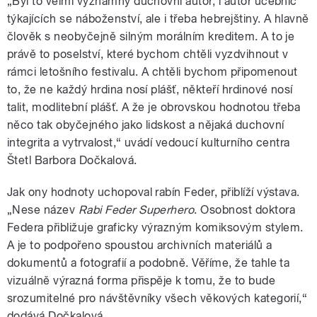
„Byl to velmi významný duchovní autor, i autor učebnic
týkajících se náboženství, ale i třeba hebrejštiny. A hlavně
člověk s neobyčejně silným morálním kreditem. A to je
právě to poselství, které bychom chtěli vyzdvihnout v
rámci letošního festivalu. A chtěli bychom připomenout
to, že ne každý hrdina nosí plášť, někteří hrdinové nosí
talit, modlitební plášť. A že je obrovskou hodnotou třeba
něco tak obyčejného jako lidskost a nějaká duchovní
integrita a vytrvalost,“ uvádí vedoucí kulturního centra
Štetl Barbora Dočkalová.
Jak ony hodnoty uchopoval rabín Feder, přiblíží výstava.
„Nese název
Rabi Feder Superhero
. Osobnost doktora
Federa přibližuje graficky výrazným komiksovým stylem.
A je to podpořeno spoustou archivních materiálů a
dokumentů a fotografií a podobně. Věříme, že tahle ta
vizuálně výrazná forma přispěje k tomu, že to bude
srozumitelné pro návštěvníky všech věkových kategorií,“
dodává Dočkalová.