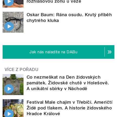
rozhlasovou zónu u věže
Oskar Baum: Rána osudu. Krutý příběh
chytrého kluka
Jak nás naladíte na DABu
VÍCE Z POŘADU
Co nezmeškat na Den židovských
památek. Židovské chutě v Holešově.
A unikátní sbírky v Náchodě
Festival Male chajim v Třebíči. Američtí
Židé pod tlakem. A historie židovského
Hradce Králové