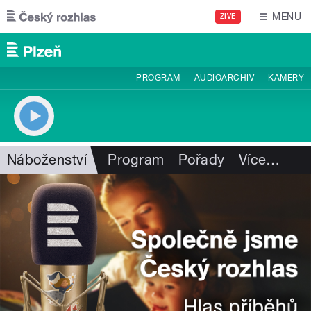
Přejít k hlavnímu obsahu
MENU
ŽIVĚ
PROGRAM
AUDIOARCHIV
KAMERY
Náboženství
Program
Pořady
Více
…