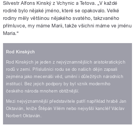
Silvestr Alfons Kinský z Vchynic a Tetova. „V každé
rodině bylo nějaké jméno, které se opakovalo. Velké
rodiny měly většinou nějakého svatého, takzvaného
přímluvce, my máme Marii, takže všichni máme ve jménu
Maria.“
Rod Kinských
Rod Kinských je jeden z nejvýznamnějších aristokratických
rodů v zemi. Příslušníci rodu se do našich dějin zapsali
zejména jako mecenáši věd, umění i důležitých národních
institucí. Bez jejich podpory by byl vznik moderního
českého národa mnohem obtížnější.
Mezi nejvýznamnější představitele patří například hrabě Jan
Oktavián, kníže Štěpán Vilém nebo nejvyšší kancléř Václav
Norbert Oktavián.