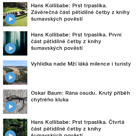
Hans Kollibabe: Prst trpaslíka.
Závěrečná část pětidílné četby z knihy
šumavských pověstí
Hans Kollibabe: Prst trpaslíka. První
část pětidílné četby z knihy
šumavských pověstí
Vyhlídka nade Mží láká milence i turisty
Oskar Baum: Rána osudu. Krutý příběh
chytrého kluka
Hans Kollibabe: Prst trpaslíka. Čtvrtá
část pětidílné četby z knihy
šumavských pověstí