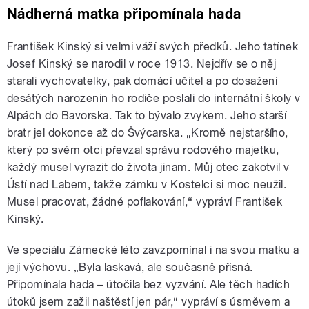
Nádherná matka připomínala hada
František Kinský si velmi váží svých předků. Jeho tatínek
Josef Kinský se narodil v roce 1913. Nejdřív se o něj
starali vychovatelky, pak domácí učitel a po dosažení
desátých narozenin ho rodiče poslali do internátní školy v
Alpách do Bavorska. Tak to bývalo zvykem. Jeho starší
bratr jel dokonce až do Švýcarska. „Kromě nejstaršího,
který po svém otci převzal správu rodového majetku,
každý musel vyrazit do života jinam. Můj otec zakotvil v
Ústí nad Labem, takže zámku v Kostelci si moc neužil.
Musel pracovat, žádné poflakování,“ vypráví František
Kinský.
Ve speciálu Zámecké léto zavzpomínal i na svou matku a
její výchovu. „Byla laskavá, ale současně přísná.
Připomínala hada – útočila bez vyzvání. Ale těch hadích
útoků jsem zažil naštěstí jen pár,“ vypráví s úsměvem a