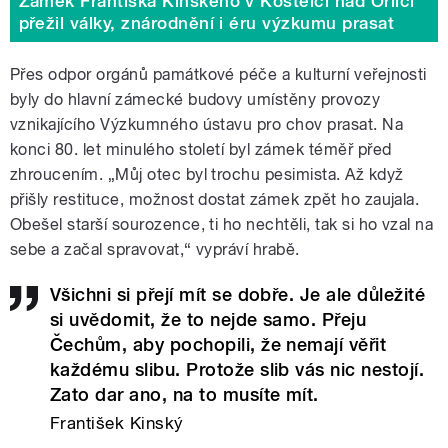
Zámek Františka Kinského v Kostelci nad Orlicí
přežil války, znárodnění i éru výzkumu prasat
Přes odpor orgánů památkové péče a kulturní veřejnosti
byly do hlavní zámecké budovy umístěny provozy
vznikajícího Výzkumného ústavu pro chov prasat. Na
konci 80. let minulého století byl zámek téměř před
zhroucením. „Můj otec byl trochu pesimista. Až když
přišly restituce, možnost dostat zámek zpět ho zaujala.
Obešel starší sourozence, ti ho nechtěli, tak si ho vzal na
sebe a začal spravovat,“ vypráví hrabě.
Všichni si přejí mít se dobře. Je ale důležité
si uvědomit, že to nejde samo. Přeju
Čechům, aby pochopili, že nemají věřit
každému slibu. Protože slib vás nic nestojí.
Zato dar ano, na to musíte mít.
František Kinský