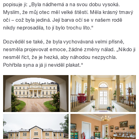
popisuje ji: „Byla nádherná a na svou dobu vysoká.
Myslím, že můj otec měl velké štěstí. Měla krásný tmavý
oči – což byla jediná. Její barva očí se v našem rodě
nikdy neprosadila, to jí bylo trochu líto.“
Dozvěděl se také, že byla vychovávaná velmi přísně,
nesměla projevovat emoce, žádné změny nálad. „Nikdo ji
nesměl říct, že je hezká, aby náhodou nezpychla.
Pohřbila syna a já ji neviděl plakat.“