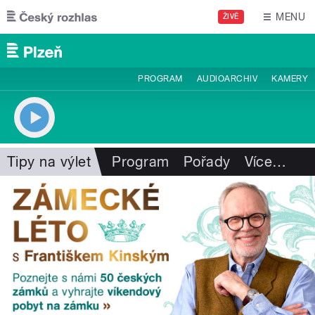
Přejít k hlavnímu obsahu
MENU
ŽIVĚ
PROGRAM
AUDIOARCHIV
KAMERY
Tipy na výlet
Program
Pořady
Více
…