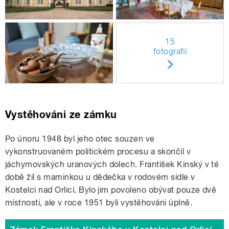
15
fotografií
Vystěhováni ze zámku
Po únoru 1948 byl jeho otec souzen ve
vykonstruovaném politickém procesu a skončil v
jáchymovských uranových dolech. František Kinský v té
době žil s maminkou u dědečka v rodovém sídle v
Kostelci nad Orlicí. Bylo jim povoleno obývat pouze dvě
místnosti, ale v roce 1951 byli vystěhováni úplně.