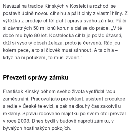
Navázal na tradice Kinských v Kostelci a rozhodl se
postavit úplně novou cihelnu a pálit cihly z vlastní hlíny. Z
výtěžku z prodeje chtěl platit opravu svého zámku. Půjčil
si závratných 50 milionů korun a dal se do práce. „V té
době mu bylo 80 let. Kostelecká cihla je pořád úžasná,
drží si vysoký obsah železa, proto je červená. Rád jdu
kolem pece, a to si člověk musí sáhnout. A ta cihla –
když na ni poťukám, to musí zvonit.“
Převzetí správy zámku
František Kinský během svého života vystřídal řadu
zaměstnání. Pracoval jako projektant, asistent produkce
a režie v České televizi, a pak na dlouhý čas zakotvil u
reklamy. Správu rodového majetku po svém otci převzal
v roce 2003. Dnes bydlí v budově naproti zámku, v
bývalých hostinských pokojích.