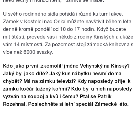
nekonečným horizontem,“ usmívá se hrabě.
U svého rodinného sídla pořádá i různé kulturní akce.
Zámek v Kostelci nad Orlicí můžete navštívit během léta
denně kromě pondělí od 10 do 17 hodin. Když budete
mít štěstí, provede vás i někdo z rodiny Kinských a ukáže
vám 14 místností. Za pozornost stojí zámecká knihovna s
více než 6000 svazky.
Kdo jako první ‚zkomolil‘ jméno Vchynský na Kinský?
Jaký byl jako dítě? Jaký kus nábytku nesmí doma
chybět? Má na zámku televizi? Kdy naposledy přijel k
zámku kočár tažený koňmi? Kdo byl u nich naposledy
vyzván na souboj a kvůli čemu? Ptal se Patrik
Rozehnal. Poslechněte si letní speciál Zámecké léto.