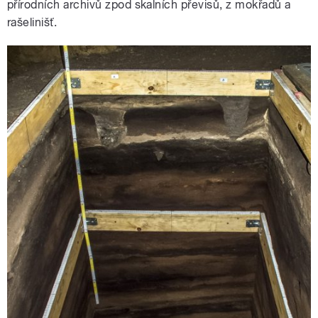
přírodních archivů zpod skalních převisů, z mokřadů a
rašelinišť.