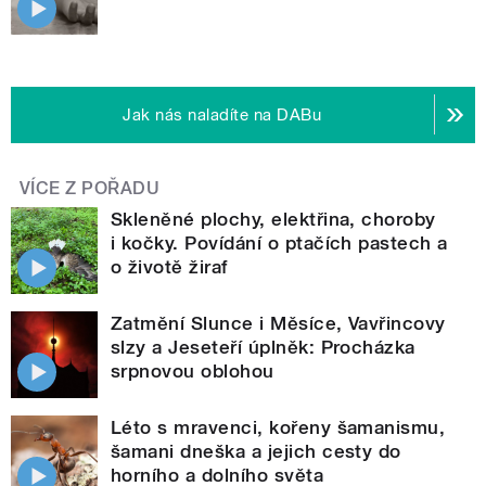
Jak nás naladíte na DABu
VÍCE Z POŘADU
Skleněné plochy, elektřina, choroby
i kočky. Povídání o ptačích pastech a
o životě žiraf
Zatmění Slunce i Měsíce, Vavřincovy
slzy a Jeseteří úplněk: Procházka
srpnovou oblohou
Léto s mravenci, kořeny šamanismu,
šamani dneška a jejich cesty do
horního a dolního světa