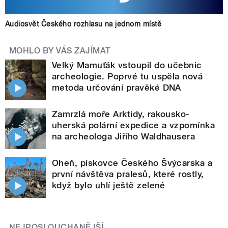
Audiosvět Českého rozhlasu na jednom místě
MOHLO BY VÁS ZAJÍMAT
Velký Mamuťák vstoupil do učebnic
archeologie. Poprvé tu uspěla nová
metoda určování pravěké DNA
Zamrzlá moře Arktidy, rakousko-
uherská polární expedice a vzpomínka
na archeologa Jiřího Waldhausera
Oheň, pískovce Českého Švýcarska a
první návštěva pralesů, které rostly,
když bylo uhlí ještě zelené
NEJPOSLOUCHANĚJŠÍ