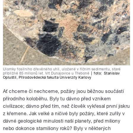
Úlomky fosilního dřevěného uhlí, uložené v říčním sedimentu, staré
přibližně 85 milionů let. Vrt Dunajovice u Třeboně
|
foto:
Stanislav
Opluštil
,
Přírodovědecká fakulta Univerzity Karlovy
Ať chceme či nechceme, požáry jsou běžnou součástí
přírodního koloběhu. Byly tu dávno před vznikem
civilizace; dávno před tím, než člověk vykřesal první jiskru
z křemene. Jak velké a ničivé byly požáry, které zuřily v
dávné geologické minulosti naší planety, před miliony
nebo dokonce stamiliony roků? Byly v některých