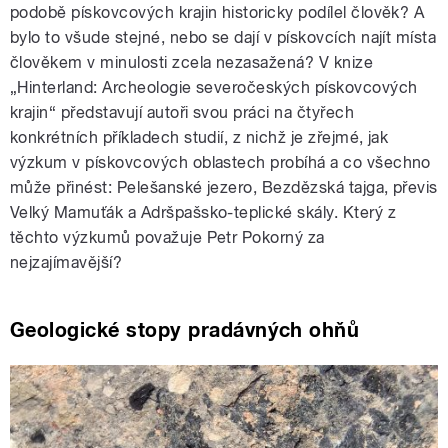
podobě pískovcových krajin historicky podílel člověk? A
bylo to všude stejné, nebo se dají v pískovcích najít místa
člověkem v minulosti zcela nezasažená? V knize
„Hinterland: Archeologie severočeských pískovcových
krajin“ představují autoři svou práci na čtyřech
konkrétních příkladech studií, z nichž je zřejmé, jak
výzkum v pískovcových oblastech probíhá a co všechno
může přinést: Pelešanské jezero, Bezdězská tajga, převis
Velký Mamuťák a Adršpašsko-teplické skály. Který z
těchto výzkumů považuje Petr Pokorný za
nejzajímavější?
Geologické stopy pradávných ohňů