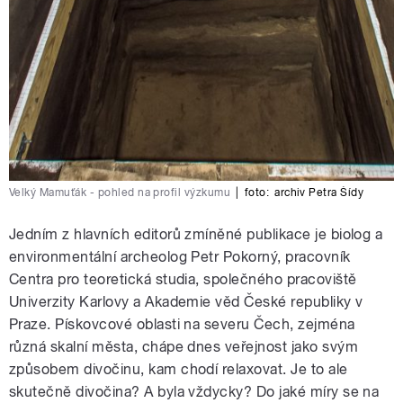
Velký Mamuťák - pohled na profil výzkumu
|
foto:
archiv Petra Šídy
Jedním z hlavních editorů zmíněné publikace je biolog a
environmentální archeolog Petr Pokorný, pracovník
Centra pro teoretická studia, společného pracoviště
Univerzity Karlovy a Akademie věd České republiky v
Praze. Pískovcové oblasti na severu Čech, zejména
různá skalní města, chápe dnes veřejnost jako svým
způsobem divočinu, kam chodí relaxovat. Je to ale
skutečně divočina? A byla vždycky? Do jaké míry se na