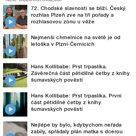
72. Chodské slavnosti se blíží. Český
rozhlas Plzeň zve na tři pořady a
rozhlasovou zónu u věže
Nejmenší chmelnice na světě je od
letoška v Plzni-Černicích
Hans Kollibabe: Prst trpaslíka.
Závěrečná část pětidílné četby z knihy
šumavských pověstí
Hans Kollibabe: Prst trpaslíka. První
část pětidílné četby z knihy
šumavských pověstí
Nejlépe by bylo, kdybychom neřáda
zabily, spřádaly plán matka s dcerou