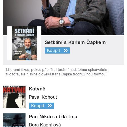
Setkání s Karlem Čapkem
Koupit
Literární fikce, pokus přiblížit literární nadsázkou spisovatele,
filozofa, ale hlavně člověka Karla Čapka trochu jinou formou.
Katyně
Pavel Kohout
Koupit
Pan Nikdo a bílá tma
Dora Kaprálová