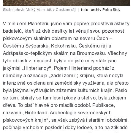
Skalní převis Velký Mamuťák v Českém ráji
|
foto:
archiv Petra Šídy
V minulém Planetáriu jsme vám poprvé představili aktivity
badatelů, kteří už dvě desítky let věnují svou pozornost
pískovcovým skalním oblastem na severu Čech –
Českému Švýcarsku, Kokořínsku, Českému ráji a
Adršpašsko-teplickým skalám na Broumovsku. Všechny
tyto oblasti v minulosti byly a do jisté míry stále jsou
jakýmisi „Hinterlandy“. Pojem Hinterland pochází z
němčiny a označuje „zadní zemi“; krajinu, která nebyla
intenzivně osídlena ani zemědělsky využívána, ale přesto
byla jakýmsi vyživujícím zázemím kulturních krajin. Páslo
se tam, sbíraly se tam lesní plody a stelivo, byla zdrojem
dřeva. To platí hlavně pro mladší období. Publikace,
nazvaná „Hinterland: Archeologie severočeských
pískovcových krajin“, se však zabývá i staršími obdobími,
počínaje vrcholem poslední doby ledové, a to na základě