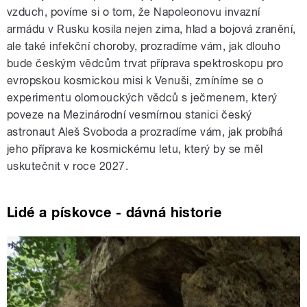
vzduch, povíme si o tom, že Napoleonovu invazní
armádu v Rusku kosila nejen zima, hlad a bojová zranění,
ale také infekční choroby, prozradíme vám, jak dlouho
bude českým vědcům trvat příprava spektroskopu pro
evropskou kosmickou misi k Venuši, zmíníme se o
experimentu olomouckých vědců s ječmenem, který
poveze na Mezinárodní vesmírnou stanici český
astronaut Aleš Svoboda a prozradíme vám, jak probíhá
jeho příprava ke kosmickému letu, který by se měl
uskutečnit v roce 2027.
Lidé a pískovce - dávná historie