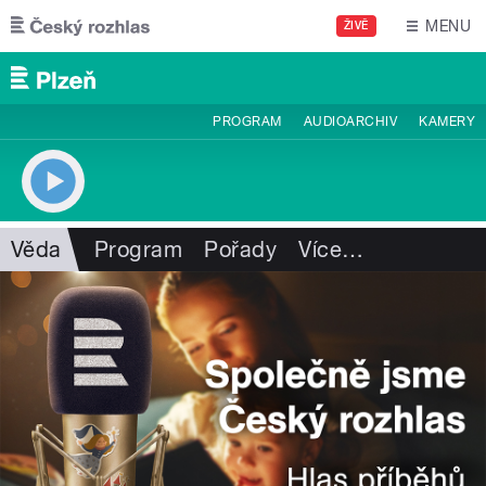
Přejít k hlavnímu obsahu
MENU
ŽIVĚ
PROGRAM
AUDIOARCHIV
KAMERY
Věda
Program
Pořady
Více
…