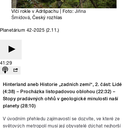
Vlčí rokle v Adršpachu | Foto:
Jiřina
Šmídová
, Český rozhlas
Planetárium 42-2025 (2.11.)
41:29
Hinterland aneb Historie „zadních zemí“, 2. část: Lidé
(4:38) – Procházka listopadovou oblohou (22:32) –
Stopy pradávných ohňů v geologické minulosti naší
planety (28:10)
V úvodním přehledu zajímavostí se dozvíte, ve které ze
světových metropolí musí její obyvatelé dýchat nejhorší