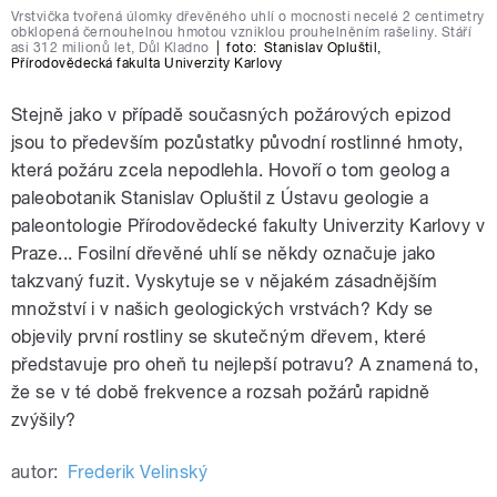
Vrstvička tvořená úlomky dřevěného uhlí o mocnosti necelé 2 centimetry
obklopená černouhelnou hmotou vzniklou prouhelněním rašeliny. Stáří
asi 312 milionů let, Důl Kladno
|
foto:
Stanislav Opluštil
,
Přírodovědecká fakulta Univerzity Karlovy
Stejně jako v případě současných požárových epizod
jsou to především pozůstatky původní rostlinné hmoty,
která požáru zcela nepodlehla. Hovoří o tom geolog a
paleobotanik Stanislav Opluštil z Ústavu geologie a
paleontologie Přírodovědecké fakulty Univerzity Karlovy v
Praze... Fosilní dřevěné uhlí se někdy označuje jako
takzvaný fuzit. Vyskytuje se v nějakém zásadnějším
množství i v našich geologických vrstvách? Kdy se
objevily první rostliny se skutečným dřevem, které
představuje pro oheň tu nejlepší potravu? A znamená to,
že se v té době frekvence a rozsah požárů rapidně
zvýšily?
autor:
Frederik Velinský