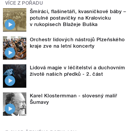
VÍCE Z POŘADU
Šmíráci, flašinetáři, kvasničkové báby –
potulné postavičky na Kralovicku
v rukopisech Blažeje Buška
Orchestr lidových nástrojů Plzeňského
kraje zve na letní koncerty
Lidová magie v léčitelství a duchovním
životě našich předků - 2. část
Karel Klostermman - slovesný malíř
Šumavy