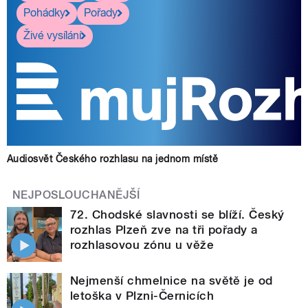
Pohádky
Pořady
Živé vysílání
Audiosvět Českého rozhlasu na jednom místě
NEJPOSLOUCHANĚJŠÍ
72. Chodské slavnosti se blíží. Český
rozhlas Plzeň zve na tři pořady a
rozhlasovou zónu u věže
Nejmenší chmelnice na světě je od
letoška v Plzni-Černicích