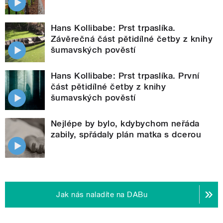
Hans Kollibabe: Prst trpaslíka.
Závěrečná část pětidílné četby z knihy
šumavských pověstí
Hans Kollibabe: Prst trpaslíka. První
část pětidílné četby z knihy
šumavských pověstí
Nejlépe by bylo, kdybychom neřáda
zabily, spřádaly plán matka s dcerou
Jak nás naladíte na DABu