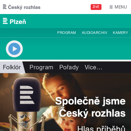
Přejít k hlavnímu obsahu
MENU
ŽIVĚ
PROGRAM
AUDIOARCHIV
KAMERY
Folklór
Program
Pořady
Více
…