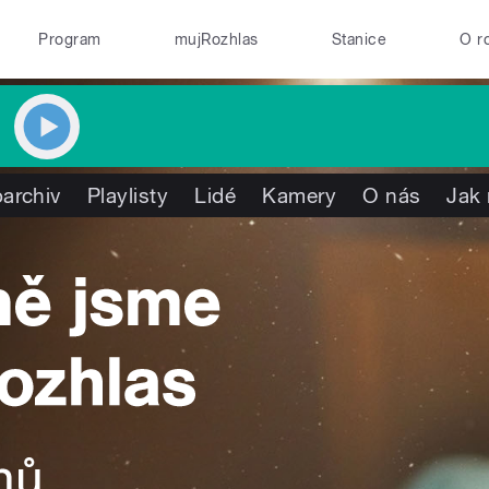
Program
mujRozhlas
Stanice
O r
archiv
Playlisty
Lidé
Kamery
O nás
Jak 