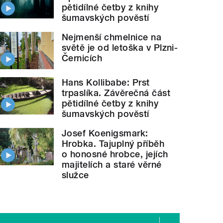
pětidílné četby z knihy
šumavských pověstí
Nejmenší chmelnice na
světě je od letoška v Plzni-
Černicích
Hans Kollibabe: Prst
trpaslíka. Závěrečná část
pětidílné četby z knihy
šumavských pověstí
Josef Koenigsmark:
Hrobka. Tajuplný příběh
o honosné hrobce, jejích
majitelích a staré věrné
služce