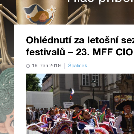
Ohlédnutí za letošní se
festivalů – 23. MFF CI
16. září 2019
Špalíček