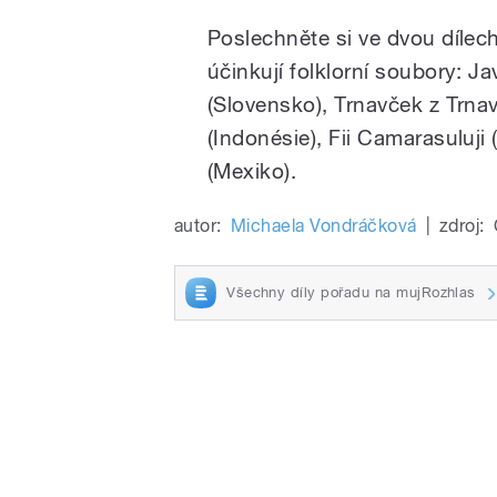
Poslechněte si ve dvou dílec
účinkují folklorní soubory: Ja
(Slovensko), Trnavček z Trna
(Indonésie), Fii Camarasuluj
(Mexiko).
autor:
Michaela Vondráčková
|
zdroj:
Všechny díly pořadu na mujRozhlas