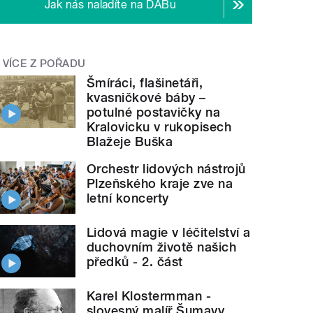
Jak nás naladíte na DABu
VÍCE Z POŘADU
Šmíráci, flašinetáři,
kvasničkové báby –
potulné postavičky na
Kralovicku v rukopisech
Blažeje Buška
Orchestr lidových nástrojů
Plzeňského kraje zve na
letní koncerty
Lidová magie v léčitelství a
duchovním životě našich
předků - 2. část
Karel Klostermman -
slovesný malíř Šumavy