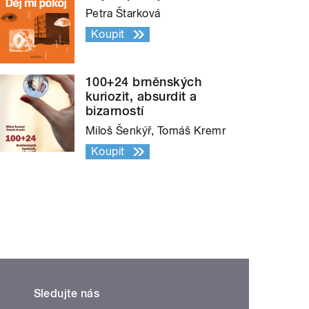
Petra Štarková
Koupit
100+24 brněnských
kuriozit, absurdit a
bizarností
Miloš Šenkýř, Tomáš Kremr
Koupit
Sledujte nás