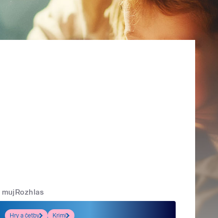
mujRozhlas
Hry a četby
Krimi