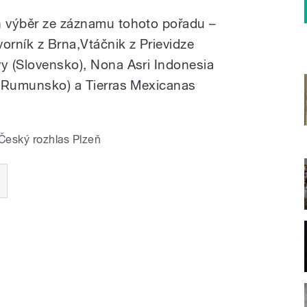
h výběr ze záznamu tohoto pořadu –
vorník z Brna,Vtáčnik z Prievidze
vy (Slovensko), Nona Asri Indonesia
i (Rumunsko) a Tierras Mexicanas
Český rozhlas Plzeň