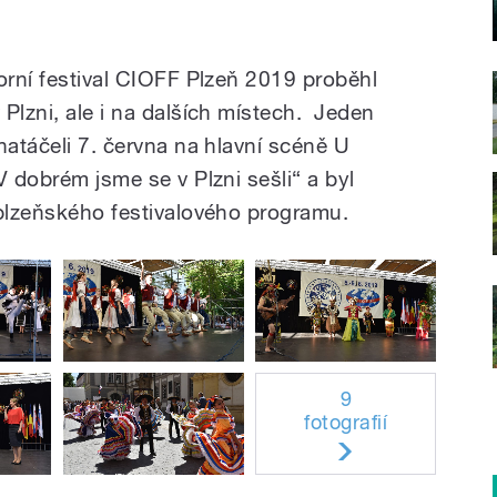
orní festival CIOFF Plzeň 2019 proběhl
Plzni, ale i na dalších místech. Jeden
natáčeli 7. června na hlavní scéně U
V dobrém jsme se v Plzni sešli“ a byl
 plzeňského festivalového programu.
9
fotografií