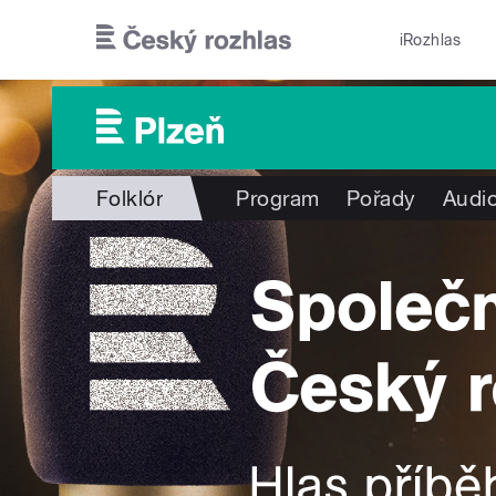
Přejít k hlavnímu obsahu
iRozhlas
Folklór
Program
Pořady
Audio