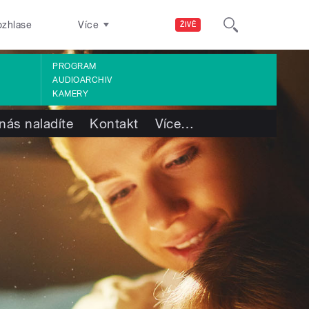
ozhlase
Více
ŽIVĚ
PROGRAM
AUDIOARCHIV
KAMERY
nás naladíte
Kontakt
Více
…