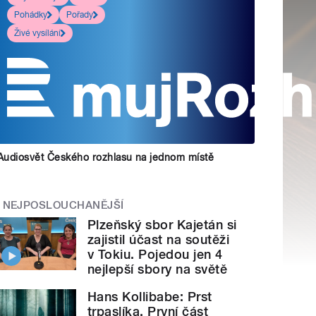
Pohádky
Pořady
Živé vysílání
Audiosvět Českého rozhlasu na jednom místě
NEJPOSLOUCHANĚJŠÍ
Plzeňský sbor Kajetán si
zajistil účast na soutěži
v Tokiu. Pojedou jen 4
nejlepší sbory na světě
Hans Kollibabe: Prst
trpaslíka. První část