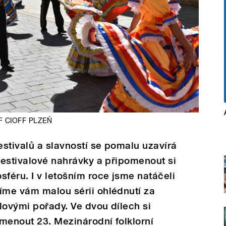
FF CIOFF PLZEŇ
estivalů a slavností se pomalu uzavírá
 festivalové nahrávky a připomenout si
sféru. I v letošním roce jsme natáčeli
íme vám malou sérii ohlédnutí za
lovými pořady. Ve dvou dílech si
menout 23. Mezinárodní folklorní