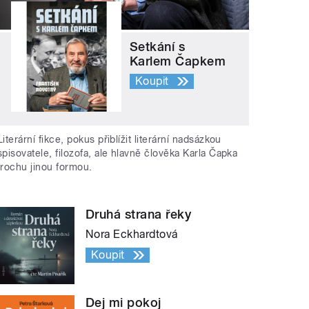
Setkání s
Karlem Čapkem
Koupit
Literární fikce, pokus přiblížit literární nadsázkou
spisovatele, filozofa, ale hlavně člověka Karla Čapka
trochu jinou formou.
Druhá strana řeky
Nora Eckhardtová
Koupit
Dej mi pokoj