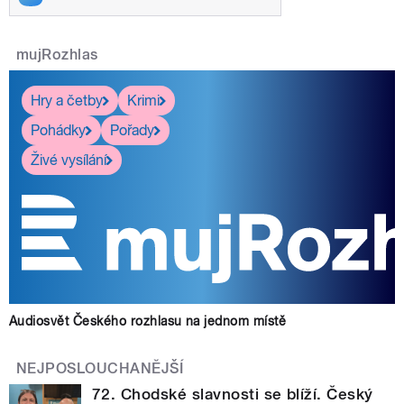
mujRozhlas
Hry a četby
Krimi
Pohádky
Pořady
Živé vysílání
Audiosvět Českého rozhlasu na jednom místě
NEJPOSLOUCHANĚJŠÍ
72. Chodské slavnosti se blíží. Český