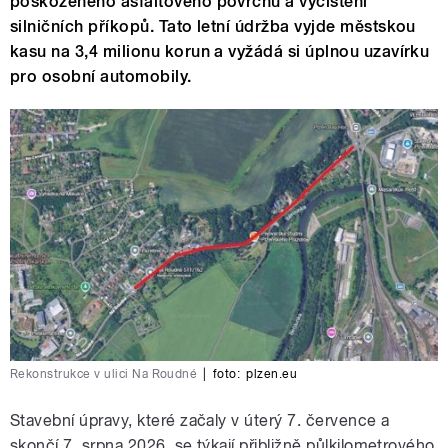
poškozeného asfaltového povrchu a vyčištění
silničních příkopů. Tato letní údržba vyjde městskou
kasu na 3,4 milionu korun a vyžádá si úplnou uzavírku
pro osobní automobily.
Rekonstrukce v ulici Na Roudné
|
foto:
plzen.eu
Stavební úpravy, které začaly v úterý 7. července a
skončí 7. srpna 2026, se týkají přibližně půlkilometrového