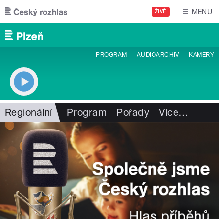
Přejít k hlavnímu obsahu
MENU
ŽIVĚ
PROGRAM
AUDIOARCHIV
KAMERY
Regionální
Program
Pořady
Více
…