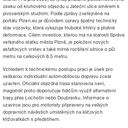
úseku od kruhového objezdu u Jateční ulice směrem k
pivovarským studním. Podle zprávy zveřejněné na
portálu Plzen.eu je důvodem opravy špatný technický
stav vozovky, která vykazuje hluboké trhliny a plošné
deformace. Cílem investice, kterou má na starosti Správa
veřejného statku města Plzně, je položení nových
asfaltových vrstev a také mírné rozšíření silnice o půl
metru na celkových 6,5 metru.
Vzhledem k technickému postupu prací je úsek pro
veškerou individuální automobilovou dopravu zcela
uzavřen. Oficiální objízdná trasa stanovena není,
magistrát proto doporučuje řidičům využít alternativní
trasy přes Lochotín nebo Doubravku. Informace o
uzavírce jsou pro motoristy připraveny na velkých
dopravních návěstích umístěných na klíčových
křižovatkách s předstihem.