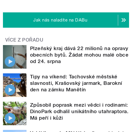
Jak nás naladíte na DABu
VÍCE Z POŘADU
Plzeňský kraj dává 22 milionů na opravy
obecních bytů. Žádat mohou malé obce
od 24. srpna
Tipy na víkend: Tachovské městské
slavnosti, Krašovský jarmark, Barokní
den na zámku Manětín
Způsobil poprask mezi vědci i rodinami:
DinoPark odhalil unikátního utahraptora.
Má peří i kůži