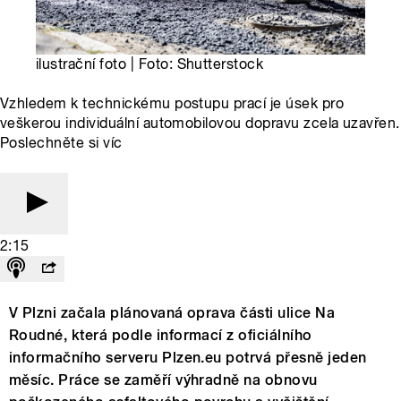
ilustrační foto | Foto: Shutterstock
Vzhledem k technickému postupu prací je úsek pro
veškerou individuální automobilovou dopravu zcela uzavřen.
Poslechněte si víc
2:15
V Plzni začala plánovaná oprava části ulice Na
Roudné, která podle informací z oficiálního
informačního serveru Plzen.eu potrvá přesně jeden
měsíc. Práce se zaměří výhradně na obnovu