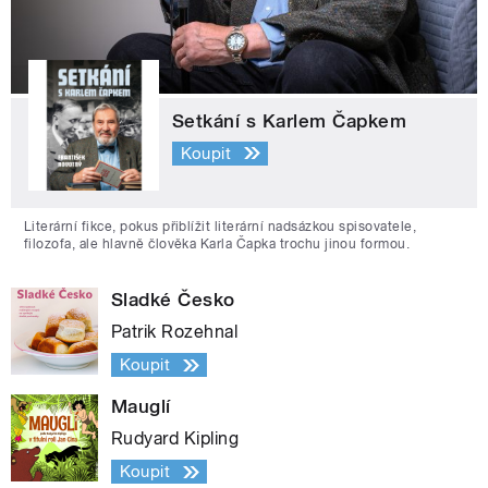
Setkání s Karlem Čapkem
Koupit
Literární fikce, pokus přiblížit literární nadsázkou spisovatele,
filozofa, ale hlavně člověka Karla Čapka trochu jinou formou.
Sladké Česko
Patrik Rozehnal
Koupit
Mauglí
Rudyard Kipling
Koupit