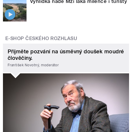
Vyhlídka nade Mží láká milence i turisty
E-SHOP ČESKÉHO ROZHLASU
Přijměte pozvání na úsměvný doušek moudré
člověčiny.
František Novotný, moderátor