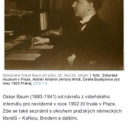
Spisovatel Oskar Baum při práci, 20. léta 20. století
|
foto:
Židovské
muzeum v Praze
,
Ateliér Antonín (Anton) Wildt
,
České Budějovice (od
roku 1920 Praha)
,
CC0 1.0
Oskar Baum (1883-1941) od návratu z vídeňského
internátu pro nevidomé v roce 1902 žil trvale v Praze.
Zde se také seznámil s okruhem pražských německých
literátů – Kafkou, Brodem a dalšími.