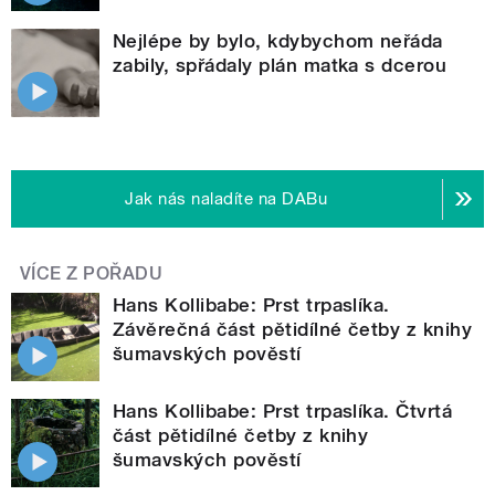
Nejlépe by bylo, kdybychom neřáda
zabily, spřádaly plán matka s dcerou
Jak nás naladíte na DABu
VÍCE Z POŘADU
Hans Kollibabe: Prst trpaslíka.
Závěrečná část pětidílné četby z knihy
šumavských pověstí
Hans Kollibabe: Prst trpaslíka. Čtvrtá
část pětidílné četby z knihy
šumavských pověstí