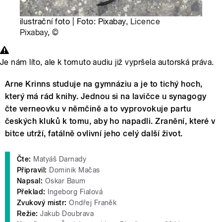
ilustrační foto | Foto: Pixabay,
Licence
Pixabay
,
©
Je nám líto, ale k tomuto audiu již vypršela autorská práva.
Arne Krinns studuje na gymnáziu a je to tichý hoch,
který má rád knihy. Jednou si na lavičce u synagogy
čte verneovku v němčině a to vyprovokuje partu
českých kluků k tomu, aby ho napadli. Zranění, které v
bitce utrží, fatálně ovlivní jeho celý další život.
Čte:
Matyáš Darnady
Připravil:
Dominik Mačas
Napsal:
Oskar Baum
Překlad:
Ingeborg Fialová
Zvukový mistr:
Ondřej Franěk
Režie:
Jakub Doubrava