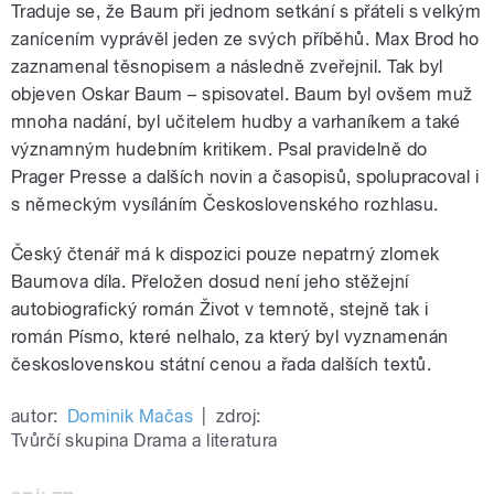
Traduje se, že Baum při jednom setkání s přáteli s velkým
zanícením vyprávěl jeden ze svých příběhů. Max Brod ho
zaznamenal těsnopisem a následně zveřejnil. Tak byl
objeven Oskar Baum – spisovatel. Baum byl ovšem muž
mnoha nadání, byl učitelem hudby a varhaníkem a také
významným hudebním kritikem. Psal pravidelně do
Prager Presse a dalších novin a časopisů, spolupracoval i
s německým vysíláním Československého rozhlasu.
Český čtenář má k dispozici pouze nepatrný zlomek
Baumova díla. Přeložen dosud není jeho stěžejní
autobiografický román Život v temnotě, stejně tak i
román Písmo, které nelhalo, za který byl vyznamenán
československou státní cenou a řada dalších textů.
autor:
Dominik Mačas
|
zdroj:
Tvůrčí skupina Drama a literatura