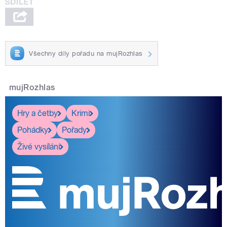
Všechny díly pořadu na mujRozhlas
mujRozhlas
Hry a četby
Krimi
Pohádky
Pořady
Živé vysílání