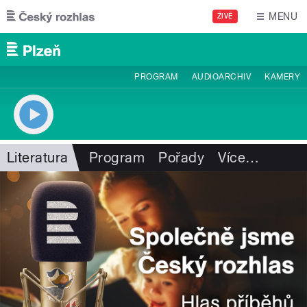
Přejít k hlavnímu obsahu
MENU
ŽIVĚ
PROGRAM
AUDIOARCHIV
KAMERY
Literatura
Program
Pořady
Více
…