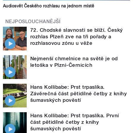
Audiosvět Českého rozhlasu na jednom místě
NEJPOSLOUCHANĚJŠÍ
72. Chodské slavnosti se blíží. Český
rozhlas Plzeň zve na tři pořady a
rozhlasovou zónu u věže
Nejmenší chmelnice na světě je od
letoška v Plzni-Černicích
Hans Kollibabe: Prst trpaslíka.
Závěrečná část pětidílné četby z knihy
šumavských pověstí
Hans Kollibabe: Prst trpaslíka. První
část pětidílné četby z knihy
šumavských pověstí