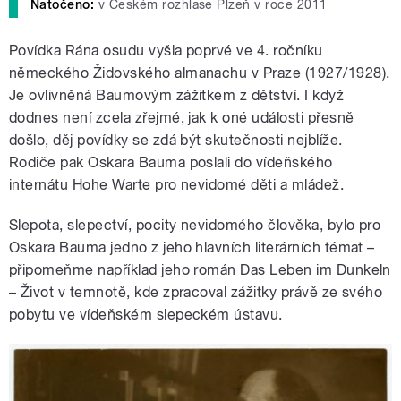
Natočeno:
v Českém rozhlase Plzeň v roce 2011
Povídka Rána osudu vyšla poprvé ve 4. ročníku
německého Židovského almanachu v Praze (1927/1928).
J
e ovlivněná Baumovým zážitkem z dětství. I když
dodnes není zcela zřejmé, jak k oné události přesně
došlo, děj povídky se zdá být skutečnosti nejblíže.
Rodiče pak Oskara Bauma poslali do vídeňského
internátu Hohe Warte pro nevidomé děti a mládež.
Slepota, slepectví, pocity nevidomého člověka, bylo pro
Oskara Bauma jedno z jeho hlavních literárních témat –
připomeňme například jeho román Das Leben im Dunkeln
– Život v temnotě, kde zpracoval zážitky právě ze svého
pobytu ve vídeňském slepeckém ústavu.