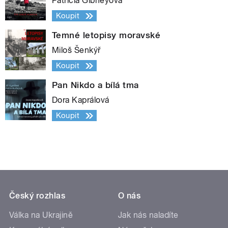
Patricia Gibneyová
Koupit
Temné letopisy moravské
Miloš Šenkýř
Koupit
Pan Nikdo a bílá tma
Dora Kaprálová
Koupit
Český rozhlas
O nás
Válka na Ukrajině
Jak nás naladíte