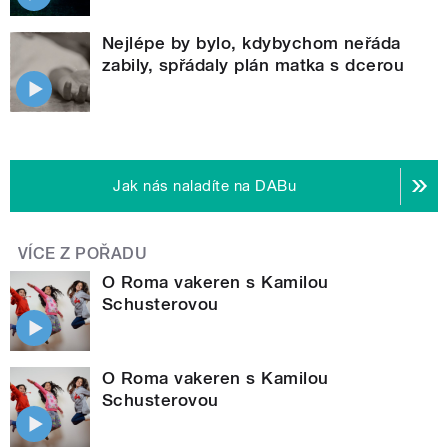
Nejlépe by bylo, kdybychom neřáda
zabily, spřádaly plán matka s dcerou
Jak nás naladíte na DABu
VÍCE Z POŘADU
O Roma vakeren s Kamilou
Schusterovou
O Roma vakeren s Kamilou
Schusterovou