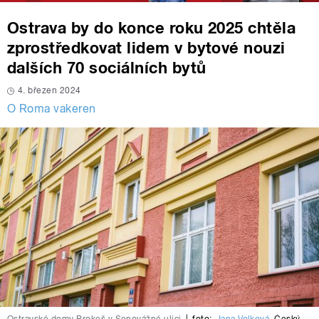
Ostrava by do konce roku 2025 chtěla
zprostředkovat lidem v bytové nouzi
dalších 70 sociálních bytů
4. březen 2024
O Roma vakeren
Ostravské domy Prokeš v Senovážné ulici
|
foto:
Jana Volková
,
Český