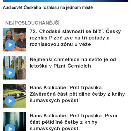
Audiosvět Českého rozhlasu na jednom místě
NEJPOSLOUCHANĚJŠÍ
72. Chodské slavnosti se blíží. Český
rozhlas Plzeň zve na tři pořady a
rozhlasovou zónu u věže
Nejmenší chmelnice na světě je od
letoška v Plzni-Černicích
Hans Kollibabe: Prst trpaslíka.
Závěrečná část pětidílné četby z knihy
šumavských pověstí
Hans Kollibabe: Prst trpaslíka. První
část pětidílné četby z knihy
šumavských pověstí