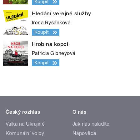
Koupit
Hledání veřejné služby
Irena Ryšánková
Koupit
Hrob na kopci
Patricia Gibneyová
Koupit
Český rozhlas
O nás
Válka na Ukrajině
Jak nás naladíte
Komunální volby
Nápověda