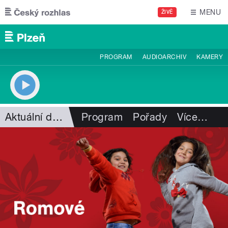
Přejít k hlavnímu obsahu
MENU
ŽIVĚ
PROGRAM
AUDIOARCHIV
KAMERY
Aktuální dění
Program
Pořady
Více
…