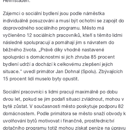
Heimstaden.
Zájemci o sociální bydlení jsou podle náměstka
individuálně posuzováni a musí být ochotni se zapojit do
doprovodného sociálního programu. Město má
vyčleněno 12 sociálních pracovníků, kteří s těmito lidmi
následně spolupracují a pomáhají jim s návratem do
běžného života. „Právě díky vhodně nastavené
spolupráci s domácnostmi si jich zhruba 85 procent
bydlení udrží a dochází k celkovému zlepšení jejich
situace." uvedl primátor Jan Dohnal (Spolu). Zbývajících
15 procent lidí muselo byty opustit.
Sociální pracovníci s lidmi pracují maximálně po dobu
dvou let, pokud se jim podaří situaci zvládnout, mohou v
bytě zůstat. V současnosti město poskytuje podporu 82
domácnostem. Podle primátora se město snaží obvody k
uvolňování bytů motivovat i finančně, prostřednictví
dotačního programu totiž mohou získat peníze na úpravu