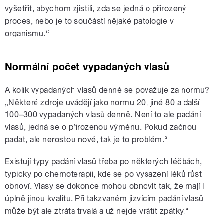
vyšetřit, abychom zjistili, zda se jedná o přirozený
proces, nebo je to součástí nějaké patologie v
organismu.“
Normální počet vypadaných vlasů
A kolik vypadaných vlasů denně se považuje za normu?
„Některé zdroje uvádějí jako normu 20, jiné 80 a další
100–300 vypadaných vlasů denně. Není to ale padání
vlasů, jedná se o přirozenou výměnu. Pokud začnou
padat, ale nerostou nové, tak je to problém.“
Existují typy padání vlasů třeba po některých léčbách,
typicky po chemoterapii, kde se po vysazení léků růst
obnoví. Vlasy se dokonce mohou obnovit tak, že mají i
úplně jinou kvalitu. Při takzvaném jizvícím padání vlasů
může být ale ztráta trvalá a už nejde vrátit zpátky.“