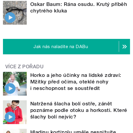
Oskar Baum: Rána osudu. Krutý příběh
chytrého kluka
Jak nás naladíte na DABu
VÍCE Z POŘADU
Horko a jeho účinky na lidské zdraví:
Mžitky před očima, oteklé nohy
i neschopnost se soustředit
Natržená šlacha bolí ostře, zánět
poznáme podle otoku a horkosti. Které
šlachy bolí nejvíc?
Hladinu kortizolu uměle nesnižujte,