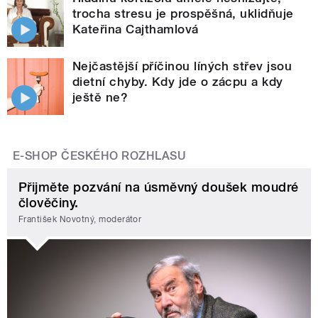
trocha stresu je prospěšná, uklidňuje
Kateřina Cajthamlová
Nejčastější příčinou líných střev jsou
dietní chyby. Kdy jde o zácpu a kdy
ještě ne?
E-SHOP ČESKÉHO ROZHLASU
Přijměte pozvání na úsměvný doušek moudré
člověčiny.
František Novotný, moderátor