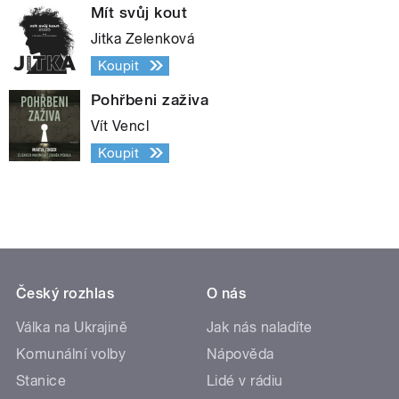
Mít svůj kout
Jitka Zelenková
Koupit
Pohřbeni zaživa
Vít Vencl
Koupit
Český rozhlas
O nás
Válka na Ukrajině
Jak nás naladíte
Komunální volby
Nápověda
Stanice
Lidé v rádiu