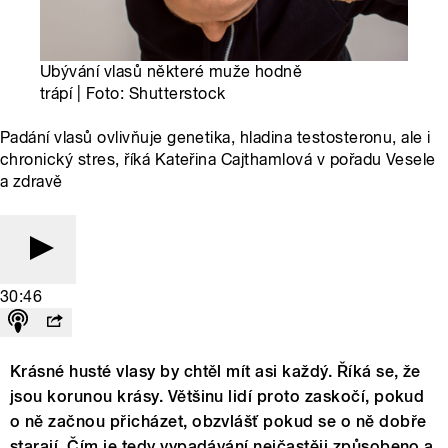
Ubývání vlasů některé muže hodně
trápí | Foto: Shutterstock
Padání vlasů ovlivňuje genetika, hladina testosteronu, ale i
chronický stres, říká Kateřina Cajthamlová v pořadu Vesele
a zdravě
30:46
Krásné husté vlasy by chtěl mít asi každý. Říká se, že
jsou korunou krásy. Většinu lidí proto zaskočí, pokud
o ně začnou přicházet, obzvlášť pokud se o ně dobře
starají. Čím je tedy vypadávání nejčastěji způsobeno a