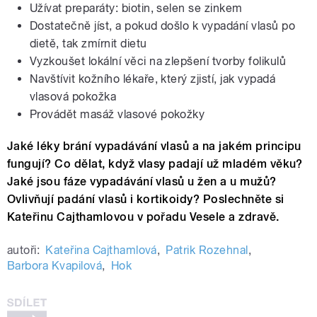
Užívat preparáty: biotin, selen se zinkem
Dostatečně jíst, a pokud došlo k vypadání vlasů po
dietě, tak zmírnit dietu
Vyzkoušet lokální věci na zlepšení tvorby folikulů
Navštívit kožního lékaře, který zjistí, jak vypadá
vlasová pokožka
Provádět masáž vlasové pokožky
Jaké léky brání vypadávání vlasů a na jakém principu
fungují? Co dělat, když vlasy padají už mladém věku?
Jaké jsou fáze vypadávání vlasů u žen a u mužů?
Ovlivňují padání vlasů i kortikoidy? Poslechněte si
Kateřinu Cajthamlovou v pořadu Vesele a zdravě.
autoři:
Kateřina Cajthamlová
,
Patrik Rozehnal
,
Barbora Kvapilová
,
Hok