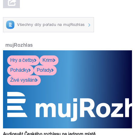
Všechny díly pořadu na mujRozhlas
mujRozhlas
Hry a četby
Krimi
Pohádky
Pořady
Živé vysílání
Audiosvět Českého rozhlasu na jednom místě