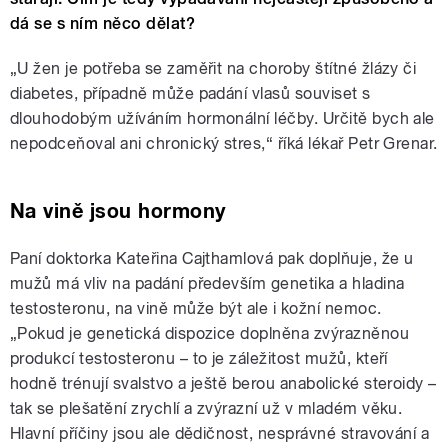
dá se s ním něco dělat?
„U žen je potřeba se zaměřit na choroby štítné žlázy či
diabetes, případně může padání vlasů souviset s
dlouhodobým užíváním hormonální léčby. Určitě bych ale
nepodceňoval ani chronický stres,“ říká lékař Petr Grenar.
Na vině jsou hormony
Paní doktorka Kateřina Cajthamlová pak doplňuje, že u
mužů má vliv na padání především genetika a hladina
testosteronu, na vině může být ale i kožní nemoc.
„Pokud je genetická dispozice doplněna zvýrazněnou
produkcí testosteronu – to je záležitost mužů, kteří
hodně trénují svalstvo a ještě berou anabolické steroidy –
tak se plešatění zrychlí a zvýrazní už v mladém věku.
Hlavní příčiny jsou ale dědičnost, nesprávné stravování a