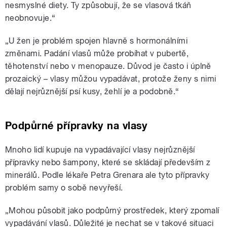
nesmyslné diety. Ty způsobují, že se vlasová tkáň
neobnovuje.“
„U žen je problém spojen hlavně s hormonálními
změnami. Padání vlasů může probíhat v pubertě,
těhotenství nebo v menopauze. Důvod je často i úplně
prozaický – vlasy můžou vypadávat, protože ženy s nimi
dělají nejrůznější psí kusy, žehlí je a podobně.“
Podpůrné přípravky na vlasy
Mnoho lidí kupuje na vypadávající vlasy nejrůznější
přípravky nebo šampony, které se skládají především z
minerálů. Podle lékaře Petra Grenara ale tyto přípravky
problém samy o sobě nevyřeší.
„Mohou působit jako podpůrný prostředek, který zpomalí
vypadávání vlasů. Důležité je nechat se v takové situaci