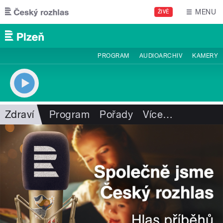
Přejít k hlavnímu obsahu
MENU
ŽIVĚ
PROGRAM
AUDIOARCHIV
KAMERY
Zdraví
Program
Pořady
Více
…