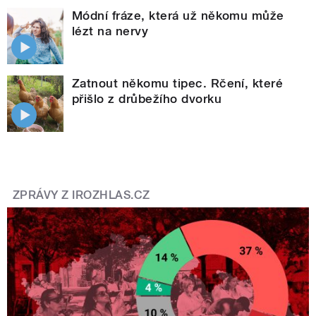
Módní fráze, která už někomu může
lézt na nervy
Zatnout někomu tipec. Rčení, které
přišlo z drůbežího dvorku
ZPRÁVY Z IROZHLAS.CZ