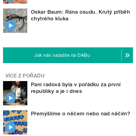
Oskar Baum: Rána osudu. Krutý příběh
chytrého kluka
Jak nás naladíte na DABu
VÍCE Z POŘADU
Paní radová byla v pořádku za první
republiky a je i dnes
Přemýšlíme o něčem nebo nad něčím?