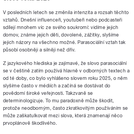
V posledních letech se změnila intenzita a rozsah těchto
vztahů. Dnešní influenceři, youtubeři nebo podcasteři
sdílejí mnohem víc ze svého soukromí: vidíme jejich
domov, známe jejich děti, dovolené, zážitky, slyšíme
jejich názory na všechno možné. Parasociální vztah tak
působí osobněji a silněji než dřív.
Z jazykového hlediska je zajímavé, že slovo parasociální
se v češtině zatím používá hlavně v odborných textech a
od té doby, co bylo vyhlášeno slovem roku 2025, o něm
slyšíme často v médiích a začíná se dostávat do
povědomí široké veřejnosti. Takzvaně se
determinologizuje. To mu paradoxně může škodit,
protože neodborným, často zkratkovitým používáním se
může zaškatulkovat mezi slova, která znamenají něco
prvoplánově škodlivého.