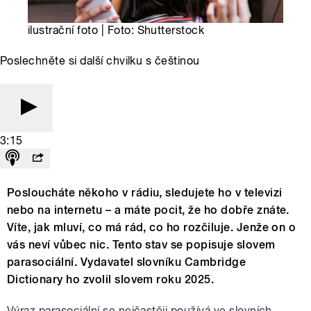
ilustrační foto | Foto: Shutterstock
Poslechněte si další chvilku s češtinou
3:15
Posloucháte někoho v rádiu, sledujete ho v televizi
nebo na internetu – a máte pocit, že ho dobře znáte.
Víte, jak mluví, co má rád, co ho rozčiluje. Jenže on o
vás neví vůbec nic. Tento stav se popisuje slovem
parasociální. Vydavatel slovníku Cambridge
Dictionary ho zvolil slovem roku 2025.
Výraz parasociální se nejčastěji používá ve slovních