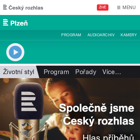
Přejít k hlavnímu obsahu
MENU
ŽIVĚ
PROGRAM
AUDIOARCHIV
KAMERY
Životní styl
Program
Pořady
Více
…