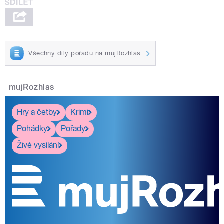
Všechny díly pořadu na mujRozhlas
mujRozhlas
Hry a četby
Krimi
Pohádky
Pořady
Živé vysílání