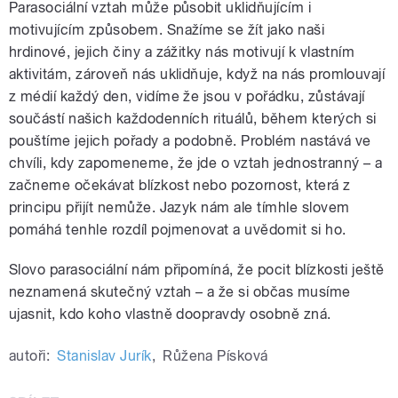
Parasociální vztah může působit uklidňujícím i
motivujícím způsobem. Snažíme se žít jako naši
hrdinové, jejich činy a zážitky nás motivují k vlastním
aktivitám, zároveň nás uklidňuje, když na nás promlouvají
z médií každý den, vidíme že jsou v pořádku, zůstávají
součástí našich každodenních rituálů, během kterých si
pouštíme jejich pořady a podobně. Problém nastává ve
chvíli, kdy zapomeneme, že jde o vztah jednostranný – a
začneme očekávat blízkost nebo pozornost, která z
principu přijít nemůže. Jazyk nám ale tímhle slovem
pomáhá tenhle rozdíl pojmenovat a uvědomit si ho.
Slovo parasociální nám připomíná, že pocit blízkosti ještě
neznamená skutečný vztah – a že si občas musíme
ujasnit, kdo koho vlastně doopravdy osobně zná.
autoři:
Stanislav Jurík
,
Růžena Písková