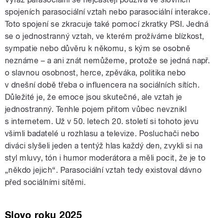
spojeních parasociální vztah nebo parasociální interakce.
Toto spojení se zkracuje také pomocí zkratky PSI. Jedná
se o jednostranný vztah, ve kterém prožíváme blízkost,
sympatie nebo důvěru k někomu, s kým se osobně
neznáme – a ani znát nemůžeme, protože se jedná např.
o slavnou osobnost, herce, zpěváka, politika nebo
v dnešní době třeba o influencera na sociálních sítích.
Důležité je, že emoce jsou skutečné, ale vztah je
jednostranný. Tenhle pojem přitom vůbec nevznikl
s internetem. Už v 50. letech 20. století si tohoto jevu
všimli badatelé u rozhlasu a televize. Posluchači nebo
diváci slyšeli jeden a tentýž hlas každý den, zvykli si na
styl mluvy, tón i humor moderátora a měli pocit, že je to
„někdo jejich“. Parasociální vztah tedy existoval dávno
před sociálními sítěmi.
Slovo roku 2025